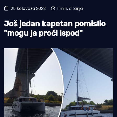
25 kolovoza 2023
1 min. čitanja
Turizam i nautika
Pomorstvo
Još jedan kapetan pomislio
Ribolov
"mogu ja proći ispod"
Ekologija
Tradicija i kultura