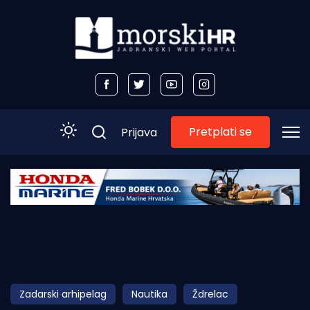
Pretplati se
Prijava
Početna
Morski plus
Morski TV
Obala
Zadarski arhipelag
Nautika
Ždrelac
Otoci