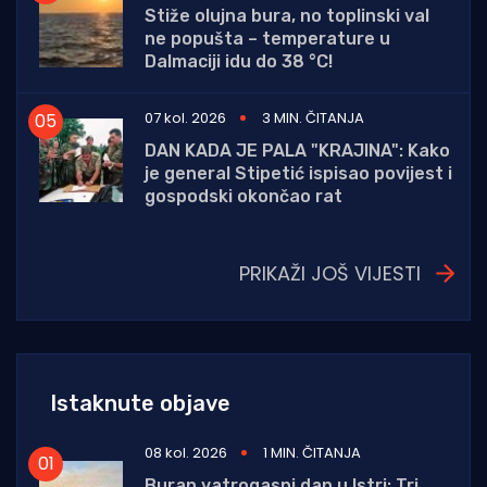
Stiže olujna bura, no toplinski val
ne popušta – temperature u
Dalmaciji idu do 38 °C!
07 kol. 2026
3 MIN. ČITANJA
DAN KADA JE PALA "KRAJINA": Kako
je general Stipetić ispisao povijest i
gospodski okončao rat
PRIKAŽI JOŠ VIJESTI
Istaknute objave
08 kol. 2026
1 MIN. ČITANJA
Buran vatrogasni dan u Istri: Tri