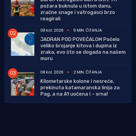
požara buknula u istom danu,
zračne snage i vatrogasci brzo
reagirali
08 kol. 2026
5 MIN. ČITANJA
JADRAN POD POVEĆALOM Počelo
veliko brojanje kitova i dupina iz
zraka, evo što se događa na našem
moru
08 kol. 2026
2 MIN. ČITANJA
Kilometarske kolone i nesreće,
prekinuta katamaranska linija za
Pag, a na A1 uočena i – srna!