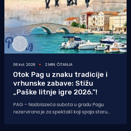
06 kol. 2026
2 MIN. ČITANJA
Otok Pag u znaku tradicije i
vrhunske zabave: Stižu
„Paške litnje igre 2026.”!
PAG – Nadolazeća subota u gradu Pagu
rezervirana je za spektakl koji spaja staru
tradiciju, natjecateljski duh i vrhunski provod.
U