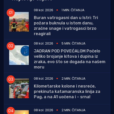
08 kol. 2026
1 MIN. ČITANJA
Buran vatrogasni dan u Istri: Tri
požara buknula u istom danu,
zračne snage i vatrogasci brzo
reagirali
08 kol. 2026
5 MIN. ČITANJA
JADRAN POD POVEĆALOM Počelo
veliko brojanje kitova i dupina iz
zraka, evo što se događa na našem
moru
08 kol. 2026
2 MIN. ČITANJA
Kilometarske kolone i nesreće,
prekinuta katamaranska linija za
Pag, a na A1 uočena i – srna!
08 kol. 2026
2 MIN. ČITANJA