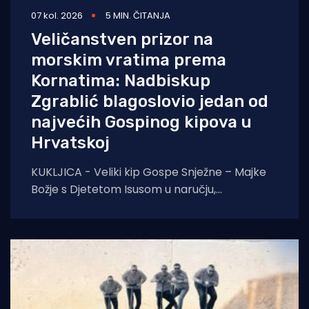
07 kol. 2026
5 MIN. ČITANJA
Veličanstven prizor na
morskim vratima prema
Kornatima: Nadbiskup
Zgrablić blagoslovio jedan od
najvećih Gospinog kipova u
Hrvatskoj
KUKLJICA - Veliki kip Gospe Snježne – Majke
Božje s Djetetom Isusom u naručju,
blagoslovio je zadarski nadbiskup Milan
Zgrablić za vrijeme