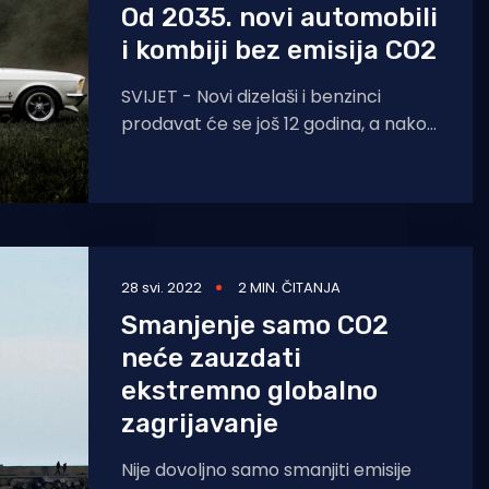
Od 2035. novi automobili
i kombiji bez emisija CO2
SVIJET - Novi dizelaši i benzinci
prodavat će se još 12 godina, a nakon
toga će se moći prodati samo ona
28 svi. 2022
2 MIN. ČITANJA
Smanjenje samo CO2
neće zauzdati
ekstremno globalno
zagrijavanje
Nije dovoljno samo smanjiti emisije