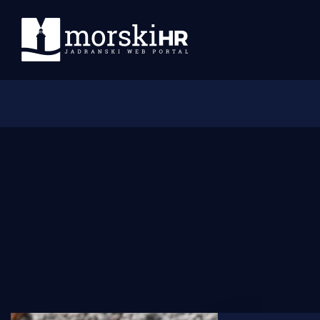
Početna
Morski plus
Morski TV
Obala
Otoci
Turizam i nautika