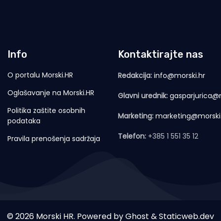
Info
Kontaktirajte nas
O portalu Morski.HR
Redakcija:
info@morski.hr
Oglašavanje na Morski.HR
Glavni urednik:
gasparjurica@m
Politika zaštite osobnih
Marketing:
marketing@morski
podataka
Telefon:
+385 1 551 35 12
Pravila prenošenja sadržaja
© 2026 Morski HR. Powered by
Ghost
&
Staticweb.dev