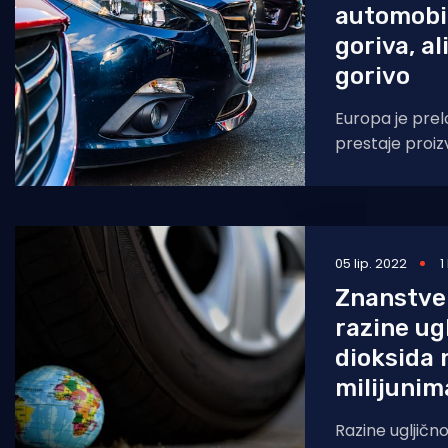
automobil
goriva, al
gorivo
Europa je prel
prestaje proi
fosilna goriva
ekološki prihvatlj
nam
05 lip. 2022
1
Znanstven
razine ug
dioksida 
milijunim
Razine ugljično