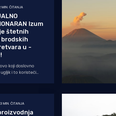
2 MIN. ČITANJA
JALNO
IONARAN Izum
je štetnih
z brodskih
etvara u -
!
ovo koji doslovno
gljik i to koristeći
ijevog oksida, a razvio
3 MIN. ČITANJA
proizvodnja