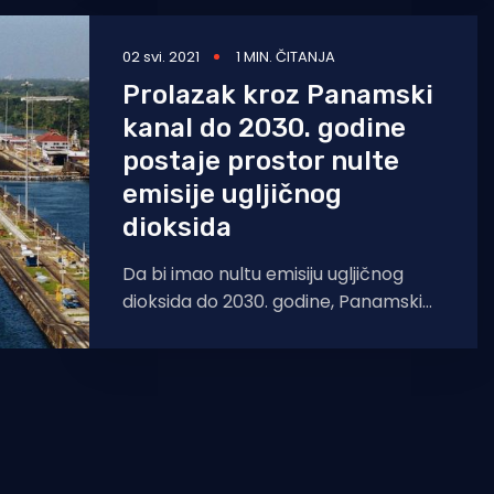
02 svi. 2021
1 MIN. ČITANJA
Prolazak kroz Panamski
kanal do 2030. godine
postaje prostor nulte
emisije ugljičnog
dioksida
Da bi imao nultu emisiju ugljičnog
dioksida do 2030. godine, Panamski
kanal je pokrenuo proces
dekarbonizacije, prenosi Pomorac.hr.
Ricaurte