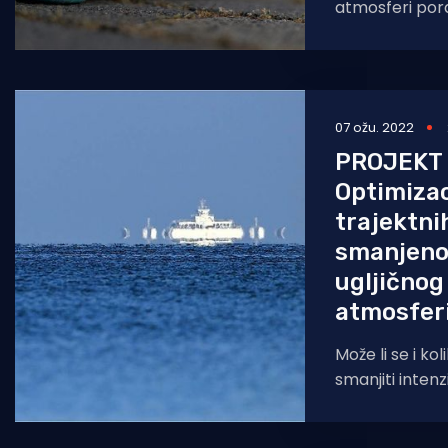
atmosferi pora
su sada preko
predindustrijs
07 ožu. 2022
PROJEKT
Optimiza
trajektnih
smanjeno
ugljičnog
atmosfer
Može li se i ko
smanjiti intenz
trajektnom pri
valova i