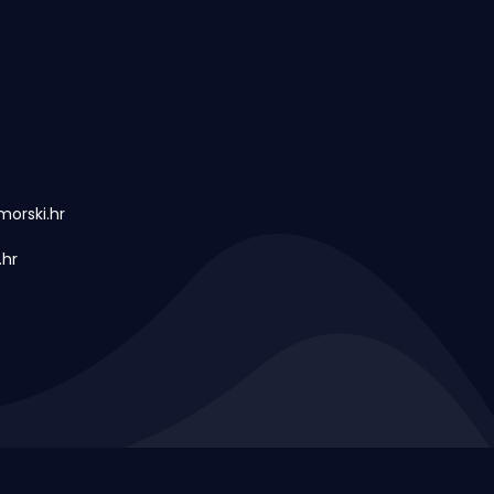
orski.hr
.hr