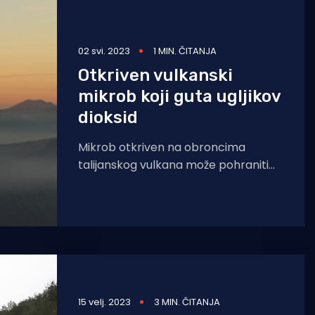
02 svi. 2023
1 MIN. ČITANJA
Otkriven vulkanski
mikrob koji guta ugljikov
dioksid
Mikrob otkriven na obroncima
talijanskog vulkana može pohraniti
ugljikov dioksid brže od bilo koje
druge poznate vrste. Istraživači se
nadaju
15 velj. 2023
3 MIN. ČITANJA