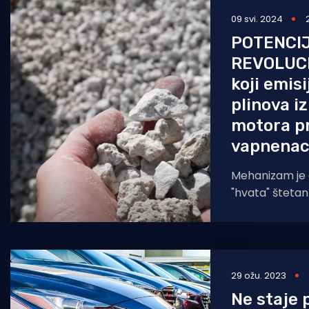
09 svi. 2024
Pomorstvo
POTENCI
Ribolov
REVOLUC
Ekologija
koji emisi
plinova i
Tradicija i kultura
motora pr
vapnenac
Mehanizam je 
"hvata" štetan u
kamenčiće kalc
ga je
29 ožu. 2023
Ne staje 