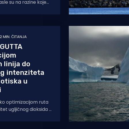
sle su na razine koje
 50 posto više nego u
kim
2 MIN. ČITANJA
 GUTTA
cijom
 linija do
g intenziteta
 otiska u
i
liko optimizacijom ruta
itet ugljičnog dioksida u
jevozu te koja je uloga