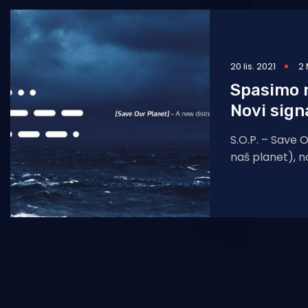
20 lis. 2021
2 
Spasimo n
Novi sign
S.O.P. – Save 
naš planet), n
kako bi istaka
hitnost,