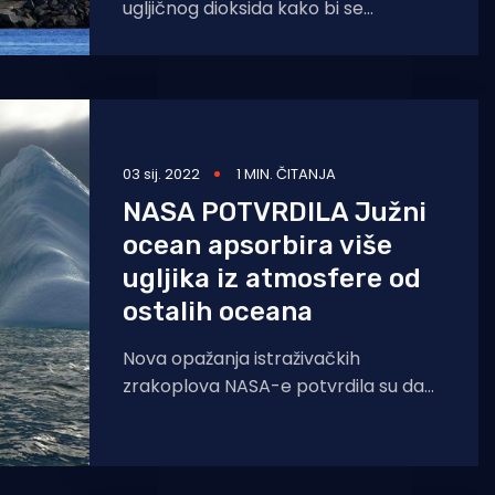
ugljičnog dioksida kako bi se
zaustavilo klimatske promjene već
treba djelovati i na manje poznate
03 sij. 2022
1 MIN. ČITANJA
NASA POTVRDILA Južni
ocean apsorbira više
ugljika iz atmosfere od
ostalih oceana
Nova opažanja istraživačkih
zrakoplova NASA-e potvrdila su da
Južni ocean apsorbira više ugljičnog
dioksida iz atmosfere nego što ga