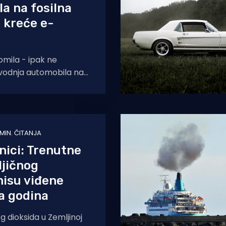
a na fosilna
i kreće e-
omila - ipak ne
zvodnja automobila na
, samo ćemo točiti
ivije e-gorivo. Tako
 MIN. ČITANJA
ici: Trenutne
ljičnog
nisu viđene
a godina
g dioksida u Zemljinoj