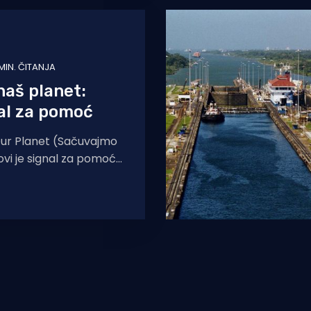
MIN. ČITANJA
aš planet:
al za pomoć
Our Planet (Sačuvajmo
ovi je signal za pomoć
o našu zajedničku