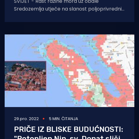
SVIJET - Rast razine mora uz obale
Sredozemlja utječe na slanost poljoprivrednih
područja što bi moglo dovesti da smanjenja
proizvodnje hrane,
29 pro. 2022
5 MIN. ČITANJA
PRIČE IZ BLISKE BUDUĆNOSTI:
"Potopljen Nin, sv. Donat sliči