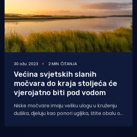
30 ožu. 2023
2 MIN. ČITANJA
Većina svjetskih slanih
močvara do kraja stoljeća će
vjerojatno biti pod vodom
Niske močvare imaju veliku ulogu u kruženju
dušika, djeluju kao ponori ugljika, štite obalu od
olujnih valova i osiguravaju stanište