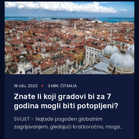
18 ožu. 2023
3 MIN. ČITANJA
Znate li koji gradovi bi za 7
godina mogli biti potopljeni?
SVIJET - Najteže pogođen globalnim
zagrijavanjem, gledajući kratkoročno, mogao
bi biti Bangkok. Tajlandska prijestolnica samo