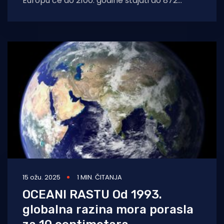
Europu će do 2100. godine stajati do 872
milijarde eura, a najugroženijima se smatraju
15 ožu. 2025
1 MIN. ČITANJA
OCEANI RASTU Od 1993.
globalna razina mora porasla