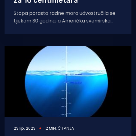
za 10 centimetara
Stopa porasta razine mora udvostručila se
tijekom 30 godina, a Američka svemirska
agencija NASA u četvrtak je priopćila da je
23 lip. 2023
2 MIN. ČITANJA