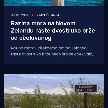
09 svi. 2022
2 MIN. ČITANJA
Razina mora na Novom
Zelandu raste dvostruko brže
od očekivanog
Razina mora u dijelovima Novog Zelanda
raste dvostruko brže nego što se očekivalo,
posebno ugrožavajući dva najveća grada u
zemlji,