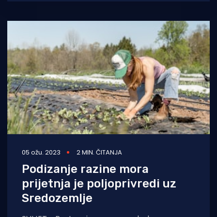
je 1,5 metara iznad razine
05 ožu. 2023
2 MIN. ČITANJA
Podizanje razine mora
prijetnja je poljoprivredi uz
Sredozemlje