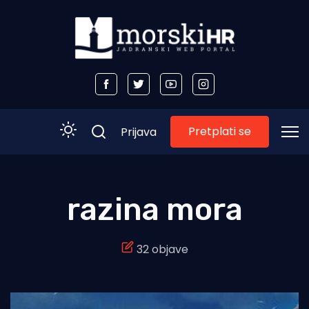
Pretplati se
Prijava
Početna
razina mora
Morski plus
32 objave
Morski TV
Obala
Otoci