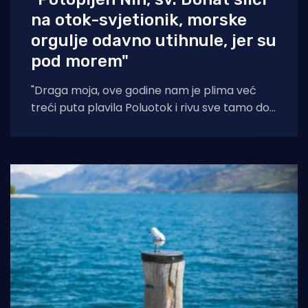
na otok-svjetionik, morske
orgulje odavno utihnule, jer su
pod morem"
"Draga moja, ove godine nam je plima već
treći puta plavila Poluotok i rivu sve tamo do
Bedema, more