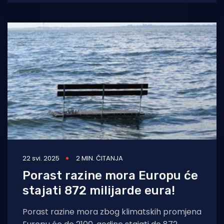
zaštitilo 50
22 svi. 2025
2 MIN. ČITANJA
Porast razine mora Europu će
stajati 872 milijarde eura!
Porast razine mora zbog klimatskih promjena