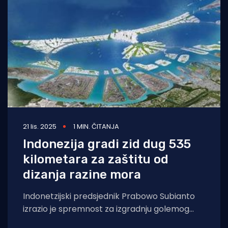
Turizam i nautika
Pomorstvo
Ribolov
Ekologija
Tradicija i kultura
21 lis. 2025
1 MIN. ČITANJA
Indonezija gradi zid dug 535
kilometara za zaštitu od
dizanja razine mora
Indonetzijski predsjednik Prabowo Subianto
izrazio je spremnost za izgradnju golemog
zida duž sjeverne obale Jave kako bi se