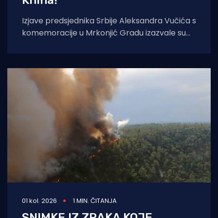
Izjave predsjednika Srbije Aleksandra Vučića s
komemoracije u Mrkonjić Gradu izazvale su
val reakcija u hrvatskom političkom vrhu.
Vučić je
01 kol. 2026
1 MIN. ČITANJA
SNIMKE IZ ZRAKA KOJE