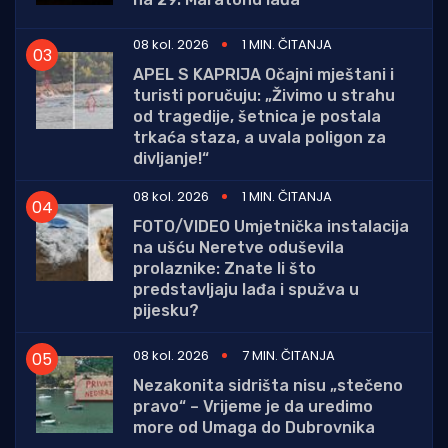
08 kol. 2026
1 MIN. ČITANJA
APEL S KAPRIJA Očajni mještani i
turisti poručuju: „Živimo u strahu
od tragedije, šetnica je postala
trkaća staza, a uvala poligon za
divljanje!“
08 kol. 2026
1 MIN. ČITANJA
FOTO/VIDEO Umjetnička instalacija
na ušću Neretve oduševila
prolaznike: Znate li što
predstavljaju lađa i spužva u
pijesku?
08 kol. 2026
7 MIN. ČITANJA
Nezakonita sidrišta nisu „stečeno
pravo“ – Vrijeme je da uredimo
more od Umaga do Dubrovnika