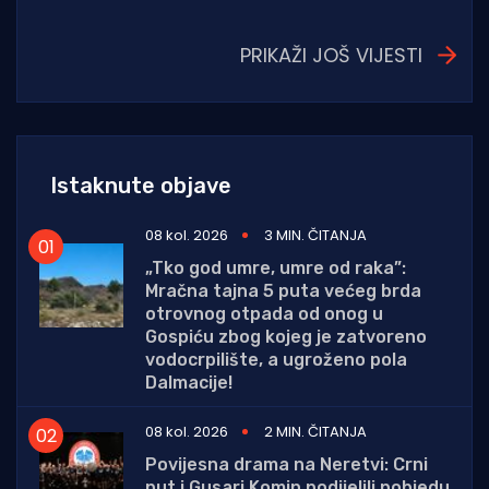
PRIKAŽI JOŠ VIJESTI
Istaknute objave
08 kol. 2026
3 MIN. ČITANJA
„Tko god umre, umre od raka”:
Mračna tajna 5 puta većeg brda
otrovnog otpada od onog u
Gospiću zbog kojeg je zatvoreno
vodocrpilište, a ugroženo pola
Dalmacije!
08 kol. 2026
2 MIN. ČITANJA
Povijesna drama na Neretvi: Crni
put i Gusari Komin podijelili pobjedu