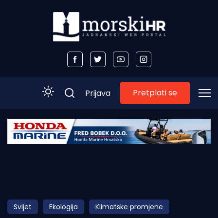
Pretplati se
Prijava
Početna
Morski plus
Morski TV
Obala
Svijet
Ekologija
Klimatske promjene
Otoci