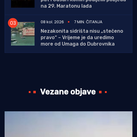
na 29. Maratonu lađa
08 kol. 2026
7 MIN. ČITANJA
Nezakonita sidrišta nisu „stečeno
pravo“ – Vrijeme je da uredimo
more od Umaga do Dubrovnika
Vezane objave