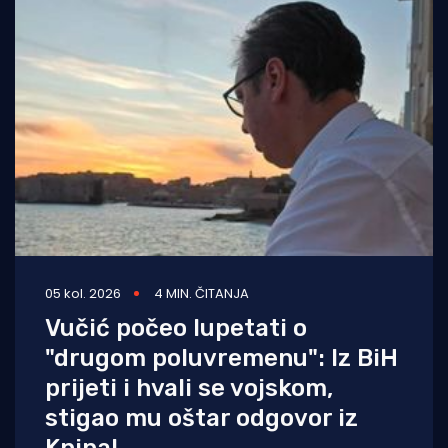
05 kol. 2026
4 MIN. ČITANJA
Vučić počeo lupetati o
"drugom poluvremenu": Iz BiH
prijeti i hvali se vojskom,
stigao mu oštar odgovor iz
Knina!