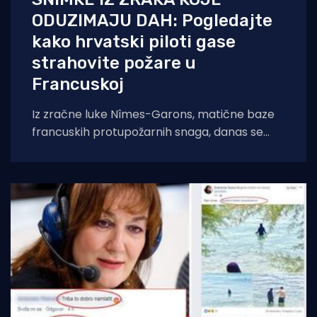
ODUZIMAJU DAH: Pogledajte
kako hrvatski piloti gase
strahovite požare u
Francuskoj
Iz zračne luke Nîmes-Garons, matične baze
francuskih protupožarnih snaga, danas se
javio kapetan hrvatske posade Canadaira
bojnik Igor Mindoljević: