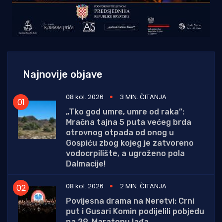
Najnovije objave
08 kol. 2026
3 MIN. ČITANJA
„Tko god umre, umre od raka”:
Mračna tajna 5 puta većeg brda
otrovnog otpada od onog u
Gospiću zbog kojeg je zatvoreno
vodocrpilište, a ugroženo pola
Dalmacije!
08 kol. 2026
2 MIN. ČITANJA
Povijesna drama na Neretvi: Crni
put i Gusari Komin podijelili pobjedu
na 29. Maratonu lađa