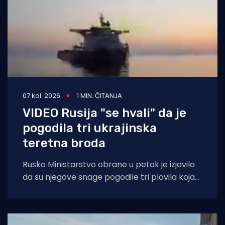
07 kol. 2026
1 MIN. ČITANJA
VIDEO Rusija "se hvali" da je
pogodila tri ukrajinska
teretna broda
Rusko Ministarstvo obrane u petak je izjavilo
da su njegove snage pogodile tri plovila koja
su se "koristila za