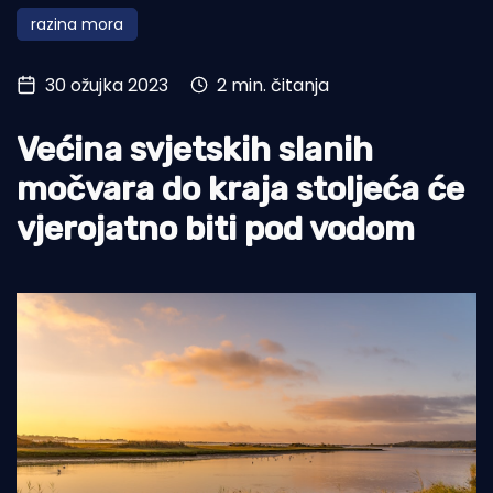
razina mora
Turizam i nautika
Pomorstvo
30 ožujka 2023
2 min. čitanja
Ribolov
Većina svjetskih slanih
Ekologija
močvara do kraja stoljeća će
Tradicija i kultura
vjerojatno biti pod vodom