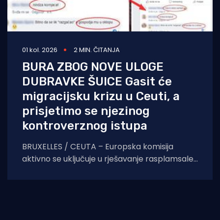
01 kol. 2026
2 MIN. ČITANJA
BURA ZBOG NOVE ULOGE
DUBRAVKE ŠUICE Gasit će
migracijsku krizu u Ceuti, a
prisjetimo se njezinog
kontroverznog istupa
BRUXELLES / CEUTA – Europska komisija
aktivno se uključuje u rješavanje rasplamsale
migracijske krize u španjolskoj enklavi Ceuti.
Odlukom predsjednice EK Ursule