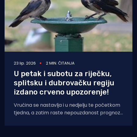
23 lip. 2026
2 MIN. ČITANJA
U petak i subotu za riječku,
splitsku i dubrovačku regiju
izdano crveno upozorenje!
Vrućina se nastavlja i u nedjelju te početkom
tjedna, a zatim raste nepouzdanost prognoze
pa se u ovom trenutku ne