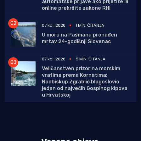
automatske prijave ako prijetite ili
online prekršite zakone RH!
07 kol. 2026
1 MIN. ČITANJA
U moru na Pašmanu pronađen
mrtav 24-godišnji Slovenac
07 kol. 2026
5 MIN. ČITANJA
Veličanstven prizor na morskim
vratima prema Kornatima:
Nadbiskup Zgrablić blagoslovio
jedan od najvećih Gospinog kipova
u Hrvatskoj