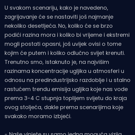
U svakom scenariju, kako je navedeno,
zagrijavanje će se nastaviti još najmanje
nekoliko desetljeća. No, koliko će se brzo
podići razina mora i koliko bi vrijeme i ekstremi
mogli postati opasni, još uvijek ovisi o tome
kojim će putem i koliko odlučno svijet krenuti.
Trenutno smo, istaknuto je, na najvišim
razinama koncentracije ugljika u atmosferi u
odnosu na predindustrijsko razdoblje i u stalno
rastućem trendu emisija ugljika koje nas vode
prema 3-4 C stupnja toplijem svijetu do kraja
ovog stoljeća, dakle prema scenarijima koje
svakako moramo izbjeći.
- Naše vinjete su samo jedna moguća vizija