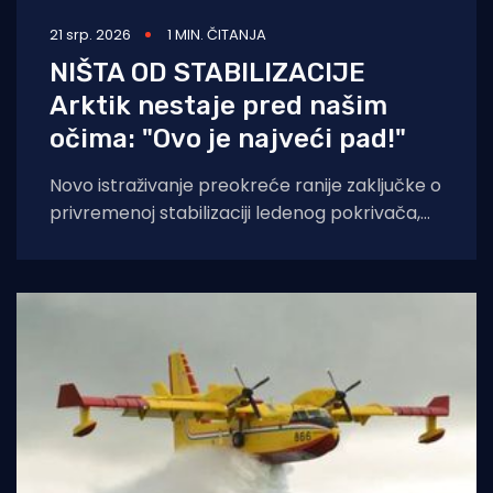
21 srp. 2026
1 MIN. ČITANJA
NIŠTA OD STABILIZACIJE
Arktik nestaje pred našim
očima: "Ovo je najveći pad!"
Novo istraživanje preokreće ranije zaključke o
privremenoj stabilizaciji ledenog pokrivača,
piše The Guardian. Prethodno istraživanje,
objavljeno prošlog ljeta, pokazalo je