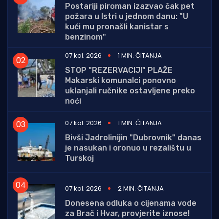
Postariji piroman izazvao čak pet
požara u Istri u jednom danu: "U
kući mu pronašli kanistar s
benzinom"
07 kol. 2026
1 MIN. ČITANJA
STOP "REZERVACIJI" PLAŽE
Makarski komunalci ponovno
uklanjali ručnike ostavljene preko
noći
07 kol. 2026
1 MIN. ČITANJA
Bivši Jadrolinijin "Dubrovnik" danas
je nasukan i oronuo u rezalištu u
Turskoj
07 kol. 2026
2 MIN. ČITANJA
Donesena odluka o cijenama vode
za Brač i Hvar, provjerite iznose!