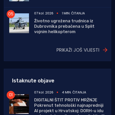
07 kol. 2026
1 MIN. ČITANJA
Životno ugrožena trudnica iz
Dubrovnika prebačena u Split
vojnim helikopterom
PRIKAŽI JOŠ VIJESTI
Istaknute objave
07 kol. 2026
4 MIN. ČITANJA
DIGITALNI ŠTIT PROTIV MRŽNJE
Pokrenut tehnološki najnapredniji
AI projekt u Hrvatskoj: DORH-u idu