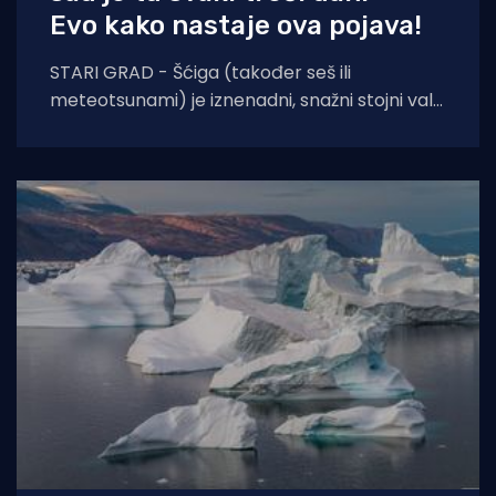
Evo kako nastaje ova pojava!
STARI GRAD - Šćiga (također seš ili
meteotsunami) je iznenadni, snažni stojni val
u moru koji uzrokuje naglo dizanje i spuštanje