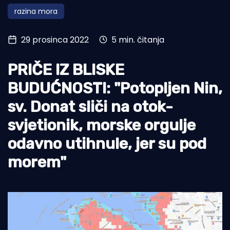
razina mora
Turizam i nautika
Pomorstvo
29 prosinca 2022
5 min. čitanja
Ribolov
PRIČE IZ BLISKE
Ekologija
BUDUĆNOSTI: "Potopljen Nin,
Tradicija i kultura
sv. Donat sliči na otok-
svjetionik, morske orgulje
odavno utihnule, jer su pod
morem"