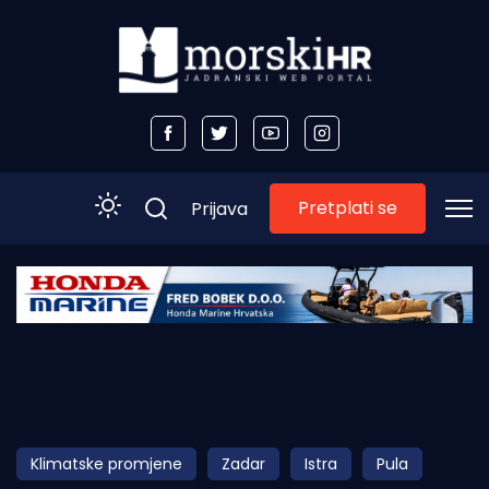
Pretplati se
Prijava
Početna
Morski plus
Morski TV
Obala
Klimatske promjene
Zadar
Istra
Pula
Otoci