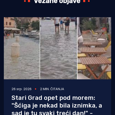
Vezane objave
26 srp. 2026
2 MIN. ČITANJA
Stari Grad opet pod morem:
"Šćiga je nekad bila iznimka, a
sad je tu svaki treći dan!" -