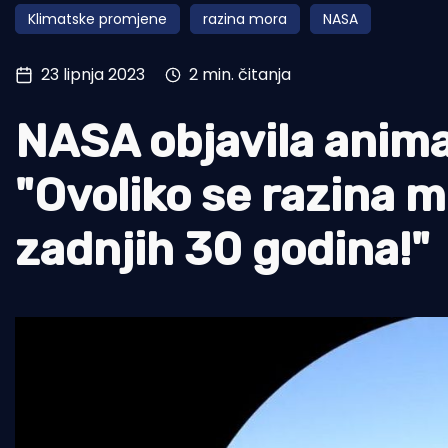
Klimatske promjene
razina mora
NASA
Pomorstvo
Ribolov
23 lipnja 2023
2 min. čitanja
Ekologija
NASA objavila animac
Tradicija i kultura
"Ovoliko se razina 
zadnjih 30 godina!"