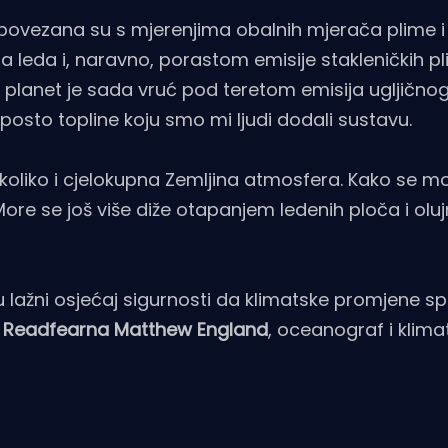
a povezana su s mjerenjima obalnih mjerača plime 
eda i, naravno, porastom emisije stakleničkih pli
 planet je sada vruć pod teretom emisija ugljičnog
0 posto topline koju smo mi ljudi dodali sustavu.
 koliko i cjelokupna Zemljina atmosfera. Kako se 
 More se još više diže otapanjem ledenih ploča i olu
 u lažni osjećaj sigurnosti da klimatske promjene s
Readfearna Matthew England
, oceanograf i klima