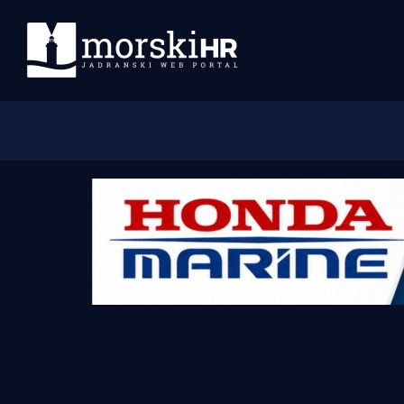
Početna
Morski plus
Morski TV
Obala
Otoci
Turizam i nautika