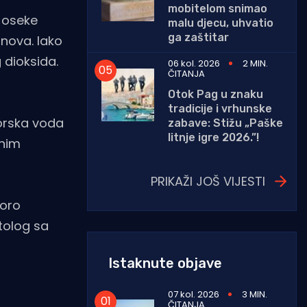
mobitelom snimao
i oseke
malu djecu, uhvatio
ga zaštitar
nova. Iako
 dioksida.
06 kol. 2026
2 MIN.
ČITANJA
Otok Pag u znaku
tradicije i vrhunske
morska voda
zabave: Stižu „Paške
litnje igre 2026.”!
jnim
PRIKAŽI JOŠ VIJESTI
poro
tolog sa
Istaknute objave
07 kol. 2026
3 MIN.
ČITANJA