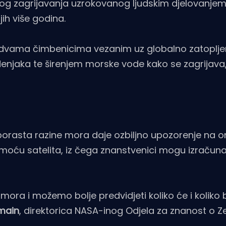
nog zagrijavanja uzrokovanog ljudskim djelovanjem
ih više godina.
dvama čimbenicima vezanim uz globalno zatopljen
enjaka te širenjem morske vode kako se zagrijava
 porasta razine mora daje ozbiljno upozorenje na o
moću satelita, iz čega znanstvenici mogu izračunati
ora i možemo bolje predvidjeti koliko će i koliko 
rmain
, direktorica NASA-inog Odjela za znanost o Ze