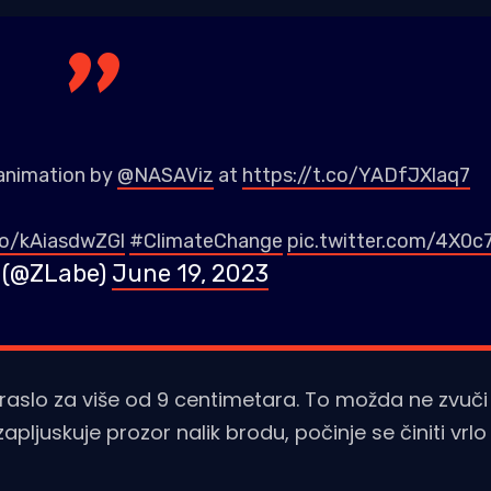
 animation by
@NASAViz
at
https://t.co/YADfJXlaq7
co/kAiasdwZGl
#ClimateChange
pic.twitter.com/4X0c
 (@ZLabe)
June 19, 2023
oraslo za više od 9 centimetara. To možda ne zvuči 
pljuskuje prozor nalik brodu, počinje se činiti vrlo