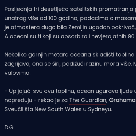
Posljednja tri desetljeća satelitskih promatranj
unatrag više od 100 godina, podacima o masama l
je atmosfera dugo bila Zemljin ugodan pokrivač,
A oceani su ti koji su apsorbirali nevjerojatnih 9
Nekoliko gornjih metara oceana skladišti topline
zagrijava, ona se širi, podižući razinu mora više.
valovima.
- Upijajući svu ovu toplinu, ocean ugurava ljude
napreduju - rekao je za
The Guardian
,
Grahama 
Sveučilišta New South Wales u Sydneyu.
D.G.