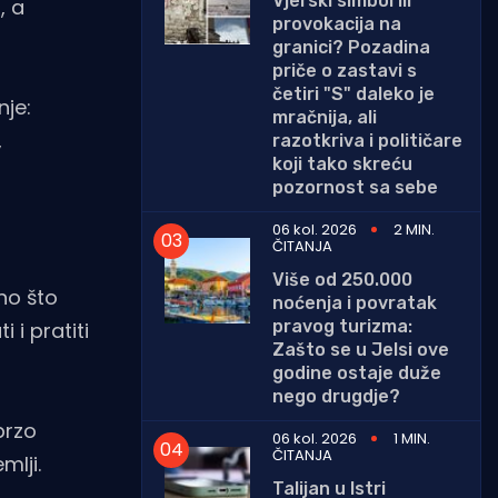
Vjerski simbol ili
, a
provokacija na
granici? Pozadina
priče o zastavi s
četiri "S" daleko je
je:
mračnija, ali
,
razotkriva i političare
koji tako skreću
pozornost sa sebe
06 kol. 2026
2 MIN.
ČITANJA
Više od 250.000
no što
noćenja i povratak
pravog turizma:
 i pratiti
Zašto se u Jelsi ove
godine ostaje duže
nego drugdje?
brzo
06 kol. 2026
1 MIN.
ČITANJA
mlji.
Talijan u Istri