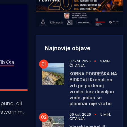
Najnovije objave
07 kol. 2026
3 MIN.
7ibKXa
ČITANJA
KOBNA POGREŠKA NA
BIOKOVU Krenuli na
vrh po paklenoj
vrućini bez dovoljno
vode, jedan se
puno, ali
planinar nije vratio
 stvarnim.
06 kol. 2026
5 MIN.
ČITANJA