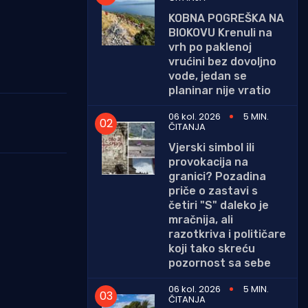
KOBNA POGREŠKA NA
BIOKOVU Krenuli na
vrh po paklenoj
vrućini bez dovoljno
vode, jedan se
planinar nije vratio
06 kol. 2026
5 MIN.
ČITANJA
Vjerski simbol ili
provokacija na
granici? Pozadina
priče o zastavi s
četiri "S" daleko je
mračnija, ali
razotkriva i političare
koji tako skreću
pozornost sa sebe
06 kol. 2026
5 MIN.
ČITANJA