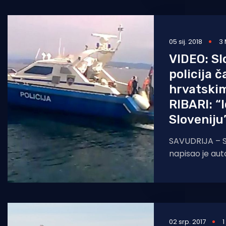
zahtjeva
05 sij. 2018
3 
VIDEO: S
policija č
hrvatski
RIBARI: “
Sloveniju
SAVUDRIJA – Sv
napisao je auto
Roberto Oković 
njihovu svako
02 srp. 2017
1