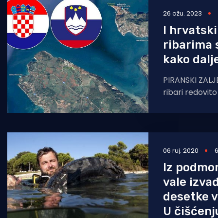
26 ožu. 2023
Pomorstvo
I hrvatsk
Ribolov
ribarima 
Ekologija
kako dalj
Tradicija i kultura
PIRANSKI ZALJE
ribari redovit
ribolova na p
zaljevu i pitaju
06 ruj. 2020
6
Iz podmor
vale izva
desetke v
U čišćenj