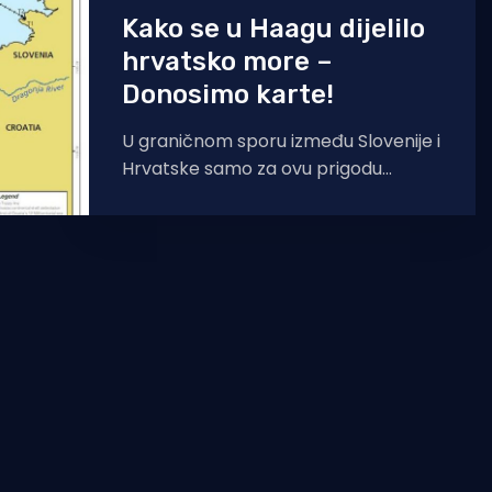
Kako se u Haagu dijelilo
hrvatsko more –
Donosimo karte!
U graničnom sporu između Slovenije i
Hrvatske samo za ovu prigodu
sklopljen Međunarodni sud u Haagu
trebao je donijeti odluku