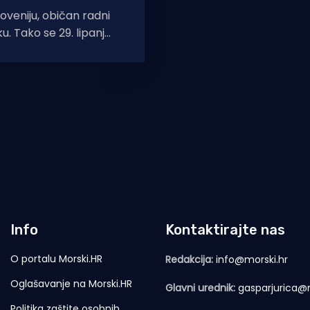
loveniju, običan radni
u. Tako se 29. lipanj
 izjava političara i
Info
Kontaktirajte nas
O portalu Morski.HR
Redakcija:
info@morski.hr
Oglašavanje na Morski.HR
Glavni urednik:
gasparjurica@m
Politika zaštite osobnih