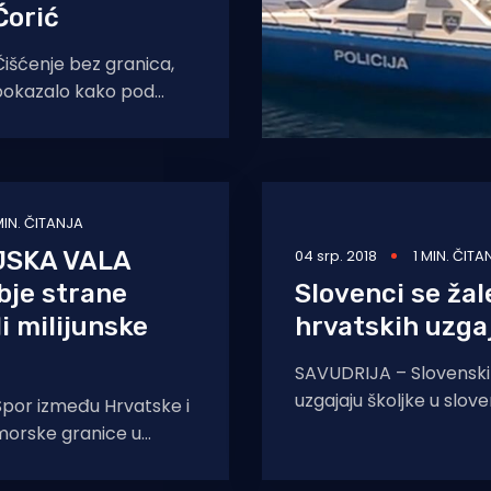
Ćorić
išćenje bez granica,
 pokazalo kako pod
oje granice. Više od
cijele
MIN. ČITANJA
JSKA VALA
04 srp. 2018
1 MIN. ČITA
obje strane
Slovenci se žal
i milijunske
hrvatskih uzgaj
SAVUDRIJA – Slovenski i
uzgajaju školjke u slov
por između Hrvatske i
zaštićeni su
morske granice u
zaljevumjesecima se ne
očke. Slovenija