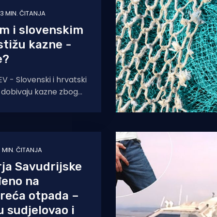
3 MIN. ČITANJA
im i slovenskim
stižu kazne -
e?
V - Slovenski i hrvatski
o dobivaju kazne zbog
odručju u Piranskom
 se što
 MIN. ČITANJA
ja Savudrijske
đeno na
reća otpada –
u sudjelovao i