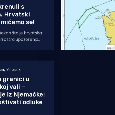
krenuli s
. Hrvatski
e mičemo se!
akon što je hrvatska
 tri oštra upozorenja
cijskim plovilima,
 krenula je prijavljivati
e.
 MIN. ČITANJA
 granici u
oj vali –
e iz Njemačke:
štivati odluke