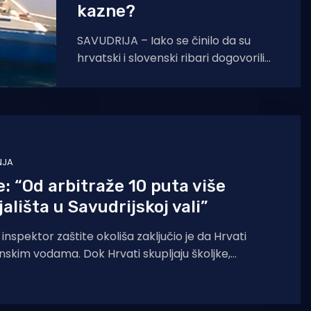
kazne?
SAVUDRIJA – Iako se činilo da su
hrvatski i slovenski ribari dogovorili
kompromis ribarenja u Savudrijskoj
vali, slovenski ribari su opet
NJA
e: “Od arbitraže 10 puta više
ališta u Savudrijskoj vali”
nspektor zaštite okoliša zaključio je da Hrvati
enskim vodama. Dok Hrvati skupljaju školjke,