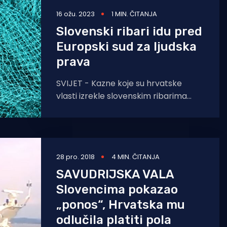
16 ožu. 2023
1 MIN. ČITANJA
Slovenski ribari idu pred
Europski sud za ljudska
prava
SVIJET - Kazne koje su hrvatske
vlasti izrekle slovenskim ribarima
zbog ribolova u Piranskom zaljevu
postale su pravomoćne i ovršne.
Ribari
28 pro. 2018
4 MIN. ČITANJA
SAVUDRIJSKA VALA
Slovencima pokazao
„ponos“, Hrvatska mu
odlučila platiti pola