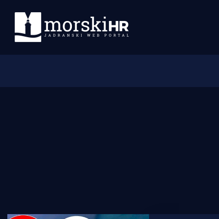
Početna
Morski plus
Morski TV
Obala
Otoci
Turizam i nautika