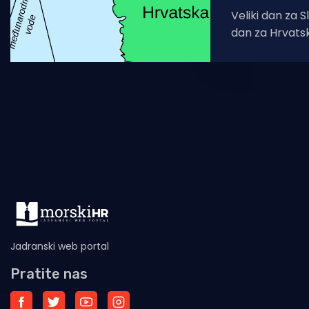
Veliki dan za S
dan za Hrvatsk
može iščitati iz
medija
Jadranski web portal
Pratite nas