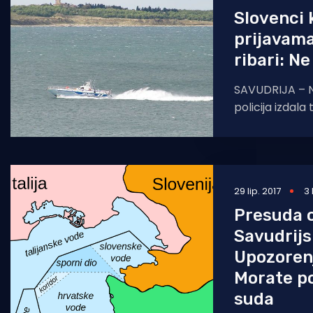
Slovenci 
prijavama
ribari: N
SAVUDRIJA – N
policija izdala
slovenskim poli
susjedna strana
hrvatske ribar
29 lip. 2017
3
Presuda o
Savudrijsk
Upozorenj
Morate po
suda