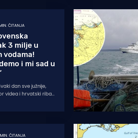
MIN. ČITANJA
lovenska
ak 3 milje u
m vodama!
Idemo i mi sad u
”
aki dan sve južnije,
r videa i hrvatski ribar
koji je htio opisati
dnevicu
 MIN. ČITANJA