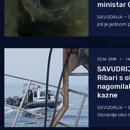
ministar 
SAVUDRIJA – Č
još je jednom
morem ne post
150 ronioca iz 
22 lis. 2018
1 
SAVUDRI
Ribari s 
nagomilal
kazne
SAVUDRIJA – S
Slovenije oko 
Savudrijskom 
miče s mrtve t