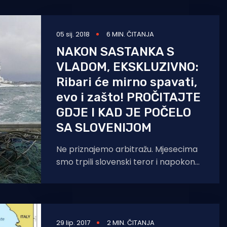
05 sij. 2018
6 MIN. ČITANJA
NAKON SASTANKA S
VLADOM, EKSKLUZIVNO:
Ribari će mirno spavati,
evo i zašto! PROČITAJTE
GDJE I KAD JE POČELO
SA SLOVENIJOM
Ne priznajemo arbitražu. Mjesecima
smo trpili slovenski teror i napokon
hrvatska vlast shvaća da je to njen
teritorij, da smo
29 lip. 2017
2 MIN. ČITANJA