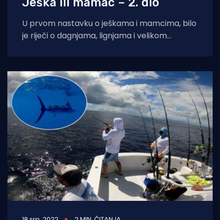
Ješka ili mamac – 2. dio
U prvom nastavku o ješkama i mamcima, bilo
je riječi o dagnjama, lignjama i velikom
morskom crvu, ali izbora je
18 srp. 2022
2 MIN. ČITANJA