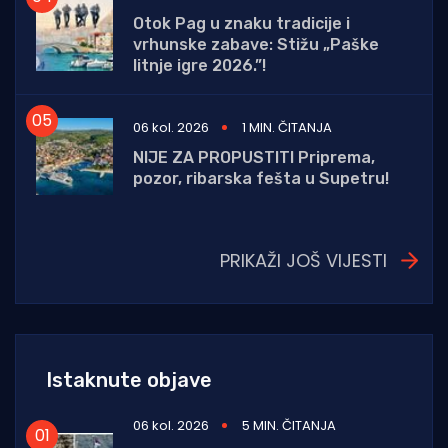
Otok Pag u znaku tradicije i
vrhunske zabave: Stižu „Paške
litnje igre 2026.”!
06 kol. 2026
1 MIN. ČITANJA
NIJE ZA PROPUSTITI Priprema,
pozor, ribarska fešta u Supetru!
PRIKAŽI JOŠ VIJESTI
Istaknute objave
06 kol. 2026
5 MIN. ČITANJA