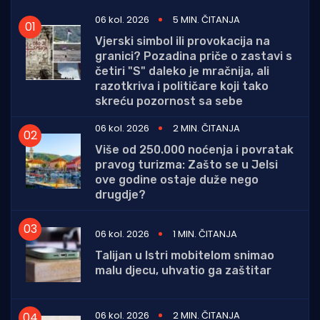
06 kol. 2026
5 MIN. ČITANJA
Vjerski simbol ili provokacija na
granici? Pozadina priče o zastavi s
četiri "S" daleko je mračnija, ali
razotkriva i političare koji tako
skreću pozornost sa sebe
06 kol. 2026
2 MIN. ČITANJA
Više od 250.000 noćenja i povratak
pravog turizma: Zašto se u Jelsi
ove godine ostaje duže nego
drugdje?
06 kol. 2026
1 MIN. ČITANJA
Talijan u Istri mobitelom snimao
malu djecu, uhvatio ga zaštitar
06 kol. 2026
2 MIN. ČITANJA