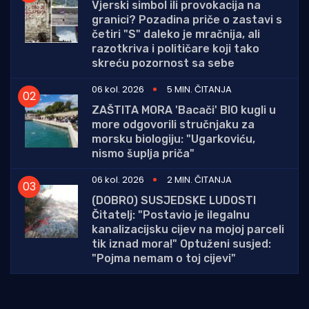
Vjerski simbol ili provokacija na
granici? Pozadina priče o zastavi s
četiri "S" daleko je mračnija, ali
razotkriva i političare koji tako
skreću pozornost sa sebe
06 kol. 2026
5 MIN. ČITANJA
ZAŠTITA MORA 'Bacači' BIO kugli u
more odgovorili stručnjaku za
morsku biologiju: "Ugarkoviću,
nismo šuplja priča"
06 kol. 2026
2 MIN. ČITANJA
(DOBRO) SUSJEDSKE LUDOSTI
Čitatelj: "Postavio je ilegalnu
kanalizacijsku cijev na mojoj parceli
tik iznad mora!" Optuženi susjed:
"Pojma nemam o toj cijevi"