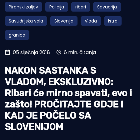
Piranski zaljev
Policija
ribari
Savudrija
Turizam i nautika
Savudrijska vala
Slovenija
Vlada
Istra
Pomorstvo
granica
Ribolov
Ekologija
05 siječnja 2018
6 min. čitanja
Tradicija i kultura
NAKON SASTANKA S
VLADOM, EKSKLUZIVNO:
Ribari će mirno spavati, evo i
zašto! PROČITAJTE GDJE I
KAD JE POČELO SA
SLOVENIJOM