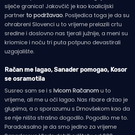
siječe granica! Jakovčić je kao koalicijski
partner
to podržavao
. Posljedica toga je da su
ohrabreni Slovenci u to vrijeme prelazili crtu
sredine i doslovno nas tjerali južnije, a meni su
kriomice i noću tri puta potpuno devastirali
uzgajalište.
Račan me lagao, Sanader pomogao, Kosor
se osramotila
Susreo sam se i s
Ivicom Račanom
u to
vrijeme, ali me u oči lagao. Nas ribare držao je
glupima, a o sporazumu s Drnovšekom kao da
se nije ništa strašno dogodilo. Pogodilo me to.
Paradoksalno je da smo jedino za vrijeme