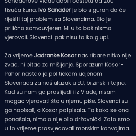
Sanaderove Vlade dobili odštetu od 200
tisuća kuna.
Ivo Sanader
je bio siguran da će
riješiti taj problem sa Slovencima. Bio je
prilično samouvjeren. Mi u to baš nismo
vjerovali. Slovenci ipak nisu toliko glupi.
Za vrijeme
Jadranke Kosor
nas ribare nitko nije
zvao, ni pitao za mišljenje. Sporazum Kosor-
Pahor nastao je političkom ucjenom
Slovenaca za naš ulazak u EU, brzinski i tajno.
Kad su nam ga proslijedili iz Vlade, nisam
mogao vjerovati što u njemu piše. Slovenci su
ga napisali, a Kosor potpisala. To kako se ona
ponašala, nimalo nije bilo državnički. Zato smo
u to vrijeme prosvjedovali morskim konvojima.