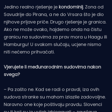
Jedino realno rješenje je
kondominij
. Zona od
Savudrije do Pirana, a ne do Vrsara što je dio
njihove prljave priče. Drugo rješenje je granica.
Ako ne može ovako, hajdemo onda na čistu
granicu na sudovima za prav mora u Haagu ili
Hamburgu! U svakom slučaju, ucjene nismo
niti nećemo prihvaćati.
Vjerujete li međunarodnim sudovima nakon
svega?
– Pa zašto ne. Kad se radi o pravdi, iza ovih
sudova stranke su mahom izlazile zadovoljne.
Naravno one koje poštivaju pravdu. Slovenci
su ti koji su je uvijek izbjegavali – završava