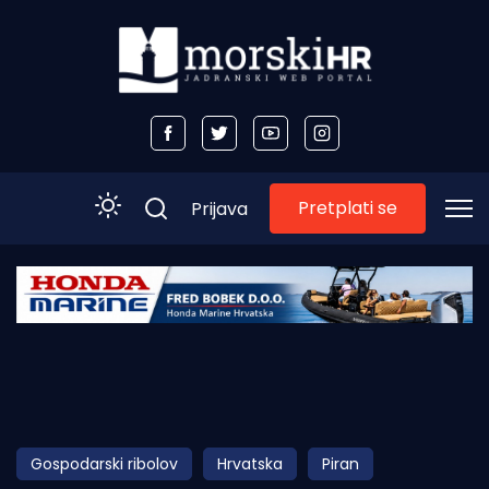
Pretplati se
Prijava
Početna
Morski plus
Morski TV
Obala
Gospodarski ribolov
Hrvatska
Piran
Otoci