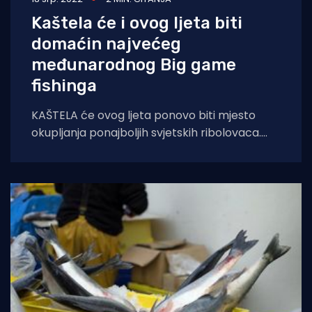
Kaštela će i ovog ljeta biti
domaćin najvećeg
međunarodnog Big game
fishinga
KAŠTELA će ovog ljeta ponovo biti mjesto
okupljanja ponajboljih svjetskih ribolovaca.
Razlog je najveće hrvatsko međunarodno
natjecanje Big game fishing