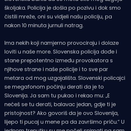
školjaka. Policija je došla po pozivu i dok smo
čistili mreže, oni su vidjeli našu policiju, pa
nakon 10 minuta jurnuli natrag.
Ima nekih koji namjerno provociraju i dolaze
loviti u naše more. Slovenska policija dođe i
stane prepotentno između provokatora s
njihove strane i naše policije i to sve par
metara od mog uzgajališta. Slovenski policajci
se megafonom počinju derati da je to
Slovenija. Ja sam tu pukao i rekao mu: „E
nećeš se tu derati, balavac jedan, gdje ti je
pristojnost? Ako govoriš da je ovo Slovenija,
lijepo ti pucaj u mene pa da završimo priču.“ U
jednom trenutku su me počeli snimati pa sam