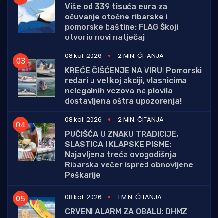
Više od 339 tisuća eura za
očuvanje otočne ribarske i
pomorske baštine: FLAG Škoji
otvorio novi natječaj
08 kol. 2026
2 MIN. ČITANJA
KREĆE ČIŠĆENJE NA VIRU! Pomorski
redari u velikoj akciji, vlasnicima
nelegalnih vezova na plovila
dostavljena oštra upozorenja!
08 kol. 2026
2 MIN. ČITANJA
PUČIŠĆA U ZNAKU TRADICIJE,
SLASTICA I KLAPSKE PISME:
Najavljena treća ovogodišnja
Ribarska večer ispred obnovljene
Peškarije
08 kol. 2026
1 MIN. ČITANJA
CRVENI ALARM ZA OBALU: DHMZ