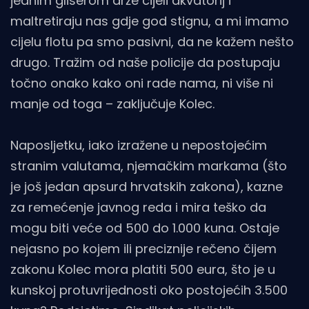
jednim gliserom drže cijeli akvatorij i
maltretiraju nas gdje god stignu, a mi imamo
cijelu flotu pa smo pasivni, da ne kažem nešto
drugo. Tražim od naše policije da postupaju
točno onako kako oni rade nama, ni više ni
manje od toga – zaključuje Kolec.
Naposljetku, iako izražene u nepostojećim
stranim valutama, njemačkim markama (što
je još jedan apsurd hrvatskih zakona), kazne
za remećenje javnog reda i mira teško da
mogu biti veće od 500 do 1.000 kuna. Ostaje
nejasno po kojem ili preciznije rečeno čijem
zakonu Kolec mora platiti 500 eura, što je u
kunskoj protuvrijednosti oko postojećih 3.500