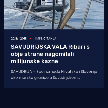
22 lis. 2018
1 MIN. ČITANJA
SAVUDRIJSKA VALA Ribari s
obje strane nagomilali
milijunske kazne
SAVUDRIJA – Spor između Hrvatske i Slovenije
oko morske granice u Savudrijskom
zaljevumjesecima se ne miče s mrtve točke.
Slovenija zahtjeva