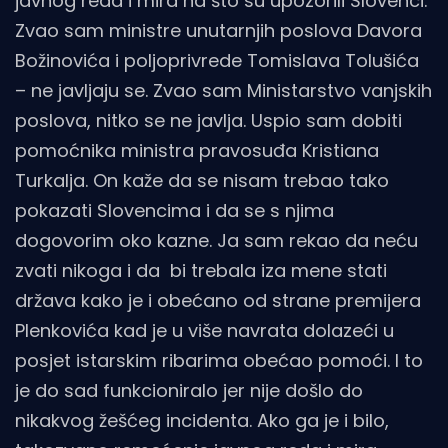
javnog reda i mira na što su upozorili Slovenci.
Zvao sam ministre unutarnjih poslova Davora
Božinovića i poljoprivrede Tomislava Tolušića
– ne javljaju se. Zvao sam Ministarstvo vanjskih
poslova, nitko se ne javlja. Uspio sam dobiti
pomoćnika ministra pravosuđa Kristiana
Turkalja. On kaže da se nisam trebao tako
pokazati Slovencima i da se s njima
dogovorim oko kazne. Ja sam rekao da neću
zvati nikoga i da bi trebala iza mene stati
država kako je i obećano od strane premijera
Plenkovića kad je u više navrata dolazeći u
posjet istarskim ribarima obećao pomoći. I to
je do sad funkcioniralo jer nije došlo do
nikakvog žešćeg incidenta. Ako ga je i bilo,