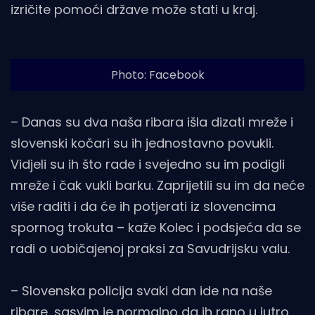
izričite pomoći države može stati u kraj.
Photo: Facebook
– Danas su dva naša ribara išla dizati mreže i
slovenski kočari su ih jednostavno povukli.
Vidjeli su ih što rade i svejedno su im podigli
mreže i čak vukli barku. Zaprijetili su im da neće
više raditi i da će ih potjerati iz slovencima
spornog trokuta – kaže Kolec i podsjeća da se
radi o uobičajenoj praksi za Savudrijsku valu.
– Slovenska policija svaki dan ide na naše
ribare, sasvim je normalno da ih rano u jutro