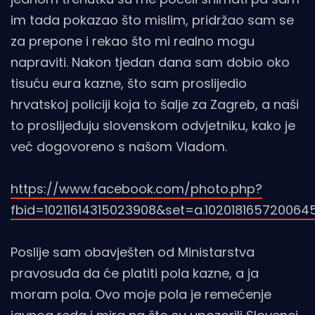
im tada pokazao što mislim, pridržao sam se
za prepone i rekao što mi realno mogu
napraviti. Nakon tjedan dana sam dobio oko
tisuću eura kazne, što sam proslijedio
hrvatskoj policiji koja to šalje za Zagreb, a naši
to proslijeđuju slovenskom odvjetniku, kako je
već dogovoreno s našom Vladom.
https://www.facebook.com/photo.php?
fbid=10211614315023908&set=a.10201816572006
Poslije sam obavješten od Ministarstva
pravosuđa da će platiti pola kazne, a ja
moram pola. Ovo moje pola je remećenje