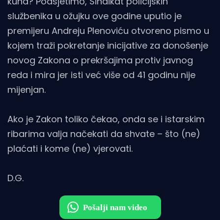
kuna? Podsjetimo, Sindikat policijskih
službenika u ožujku ove godine uputio je
premijeru Andreju Plenoviću otvoreno pismo u
kojem traži pokretanje inicijative za donošenje
novog Zakona o prekršajima protiv javnog
reda i mira jer isti već više od 41 godinu nije
mijenjan.
Ako je Zakon toliko čekao, onda se i istarskim
ribarima valja načekati da shvate – što (ne)
plaćati i kome (ne) vjerovati.
D.G.