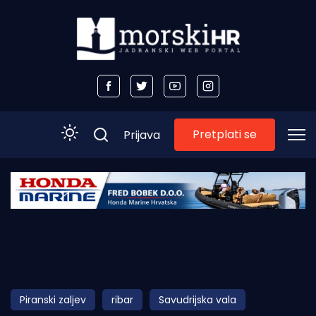
Pretplati se
Prijava
Početna
Morski plus
Morski TV
Obala
Piranski zaljev
ribar
Savudrijska vala
Otoci