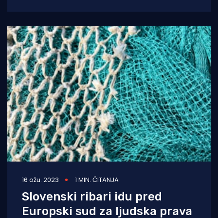
području u Piranskom zaljevu i pitaju se što
16 ožu. 2023
1 MIN. ČITANJA
Slovenski ribari idu pred
Europski sud za ljudska prava