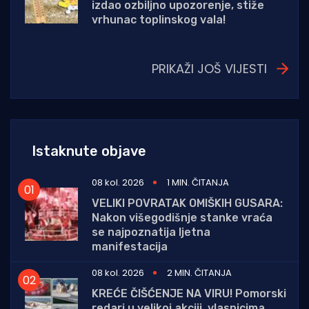
izdao ozbiljno upozorenje, stiže
vrhunac toplinskog vala!
PRIKAŽI JOŠ VIJESTI
Istaknute objave
08 kol. 2026
1 MIN. ČITANJA
VELIKI POVRATAK OMIŠKIH GUSARA:
Nakon višegodišnje stanke vraća
se najpoznatija ljetna
manifestacija
08 kol. 2026
2 MIN. ČITANJA
KREĆE ČIŠĆENJE NA VIRU! Pomorski
redari u velikoj akciji, vlasnicima