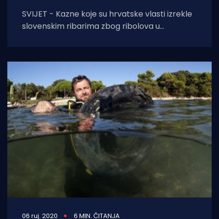
SVIJET - Kazne koje su hrvatske vlasti izrekle
slovenskim ribarima zbog ribolova u
Piranskom zaljevu postale su pravomoćne i
ovršne. Ribari
06 ruj. 2020
6 MIN. ČITANJA