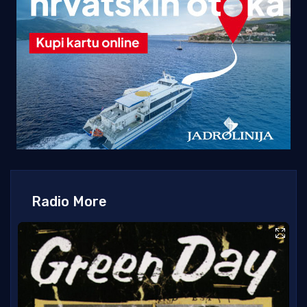
Radio More