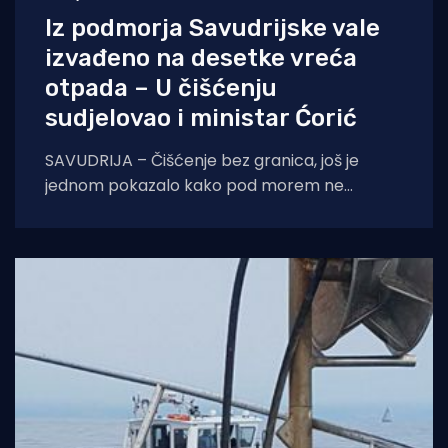
Iz podmorja Savudrijske vale
izvađeno na desetke vreća
otpada – U čišćenju
sudjelovao i ministar Ćorić
SAVUDRIJA – Čišćenje bez granica, još je
jednom pokazalo kako pod morem ne
postoje granice. Više od 150 ronioca iz cijele