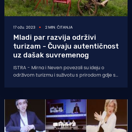
17 ožu. 2023
2 MIN. ČITANJA
Mladi par razvija održivi
turizam - Čuvaju autentičnost
uz dašak suvremenog
ISTRA - Mirna i Neven povezali su ideju o
održivom turizmu i suživotu s prirodom gdje se
ističe tek neopisiva lakoća