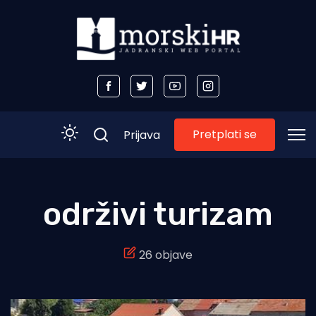
Pretplati se
Prijava
Početna
održivi turizam
Morski plus
26 objave
Morski TV
Obala
Otoci