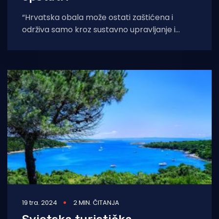
“Hrvatska obala može ostati zaštićena i
održiva samo kroz sustavno upravljanje i
dugoročne strategije, gdje priroda i lokalno
stanovništvo dolaze
19 tra. 2024
2 MIN. ČITANJA