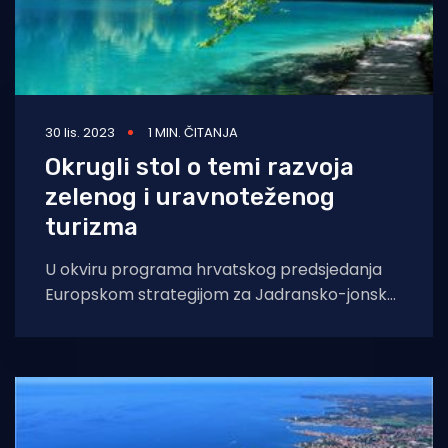
30 lis. 2023
1 MIN. ČITANJA
Okrugli stol o temi razvoja
zelenog i uravnoteženog
turizma
U okviru programa hrvatskog predsjedanja
Europskom strategijom za Jadransko-jonsku
regiju i Jadransko-jonskom inicijativom, u
srijedu 25. listopada u