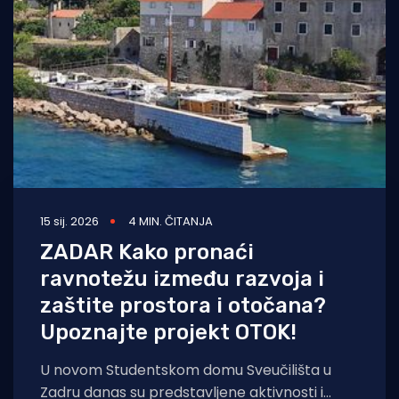
Turizam i nautika
Pomorstvo
Ribolov
Ekologija
Tradicija i kultura
15 sij. 2026
4 MIN. ČITANJA
ZADAR Kako pronaći
ravnotežu između razvoja i
zaštite prostora i otočana?
Upoznajte projekt OTOK!
U novom Studentskom domu Sveučilišta u
Zadru danas su predstavljene aktivnosti i