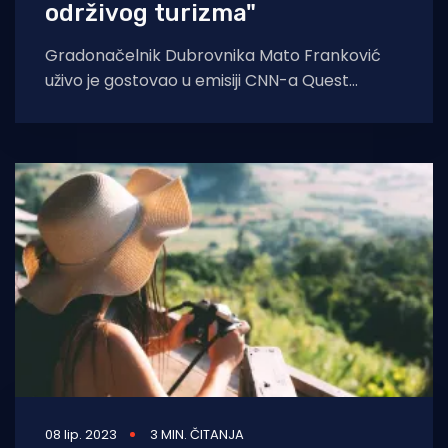
održivog turizma"
Gradonačelnik Dubrovnika Mato Franković
uživo je gostovao u emisiji CNN-a Quest
Means Business na temu trenutnih velikih
temperatura u
08 lip. 2023
3 MIN. ČITANJA