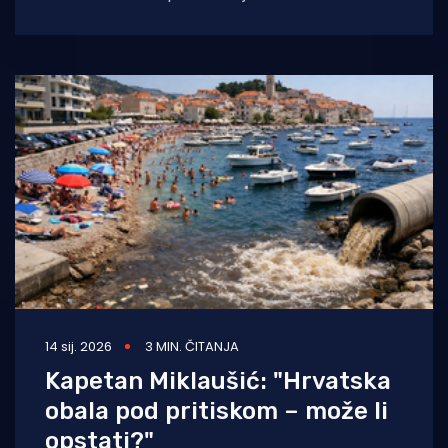
očekivani rezultati znanstveno-istraživačkog
projekta Održivi turizam otoka
14 sij. 2026
3 MIN. ČITANJA
Kapetan Miklaušić: "Hrvatska
obala pod pritiskom – može li
opstati?"