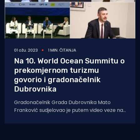
01 ožu. 2023
1 MIN. ČITANJA
Na 10. World Ocean Summitu o
prekomjernom turizmu
govorio i gradonačelnik
Dubrovnika
Gradonačelnik Grada Dubrovnika Mato
Franković sudjelovao je putem video veze na
panelu „Developing the ocean as the
economic engine of