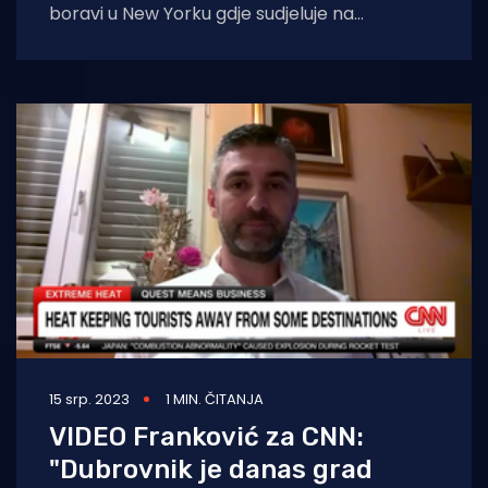
boravi u New Yorku gdje sudjeluje na
Političkom forumu o održivom razvoju na
visokoj
15 srp. 2023
1 MIN. ČITANJA
VIDEO Franković za CNN:
"Dubrovnik je danas grad