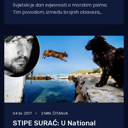
Svjetski je dan svjesnosti o morskim psima.
Tim povodom, između brojnih obaveza,
uhvatili smo vrhunskog stručnjaka za morske
pse, čije
04 lis. 2017
2 MIN. ČITANJA
STIPE SURAĆ: U National