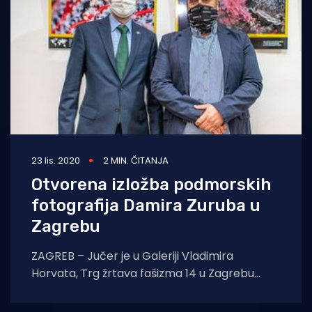
23 lis. 2020
2 MIN. ČITANJA
Otvorena izložba podmorskih
fotografija Damira Zuruba u
Zagrebu
ZAGREB – Jučer je u Galeriji Vladimira
Horvata, Trg žrtava fašizma 14 u Zagrebu
otvorena fascinantna 9. Izložba podvodnih
fotografija Damira