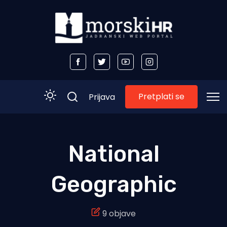
Pretplati se
Prijava
Početna
National
Morski plus
Geographic
Morski TV
Obala
9 objave
Otoci