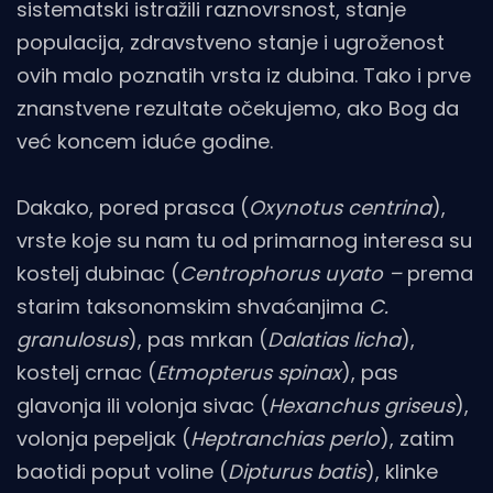
sistematski istražili raznovrsnost, stanje
populacija, zdravstveno stanje i ugroženost
ovih malo poznatih vrsta iz dubina. Tako i prve
znanstvene rezultate očekujemo, ako Bog da
već koncem iduće godine.
Dakako, pored prasca (
Oxynotus centrina
),
vrste koje su nam tu od primarnog interesa su
kostelj dubinac (
Centrophorus uyato –
prema
starim taksonomskim shvaćanjima
C.
granulosus
), pas mrkan (
Dalatias licha
),
kostelj crnac (
Etmopterus spinax
), pas
glavonja ili volonja sivac (
Hexanchus griseus
),
volonja pepeljak (
Heptranchias perlo
), zatim
baotidi poput voline (
Dipturus batis
), klinke