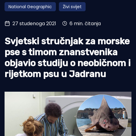
National Geographic
Živi svijet
Turizam i nautika
Pomorstvo
27 studenoga 2021
6 min. čitanja
Ribolov
Svjetski stručnjak za morske
Ekologija
pse s timom znanstvenika
Tradicija i kultura
objavio studiju o neobičnom i
rijetkom psu u Jadranu