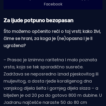
Facebook
Za ljude potpuno bezopasan
Što možemo općenito reći o toj vrsti; kako živi,
čime se hrani, za koga je (ne)opasna i je li
ugrožena?
– Prasac je iznimno raritetna i malo poznata
vrsta, koja se tek sporadično susreće.
Zadržava se neposredno iznad pjeskovitog ili
muljevitog, a dosta rjeđe koraligenog dna
vanjskog dijela šelfa i gornjeg dijela slaza – a
bilježen je od 20 pa do gotovo 800 m dubine. U
Jadranu najčešće naraste 50 do 80 cm