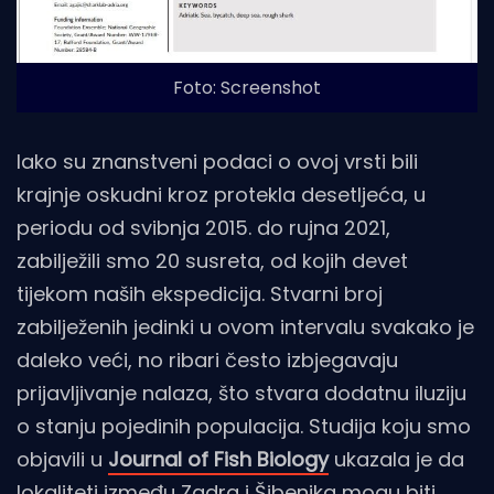
Foto: Screenshot
Iako su znanstveni podaci o ovoj vrsti bili
krajnje oskudni kroz protekla desetljeća, u
periodu od svibnja 2015. do rujna 2021,
zabilježili smo 20 susreta, od kojih devet
tijekom naših ekspedicija. Stvarni broj
zabilježenih jedinki u ovom intervalu svakako je
daleko veći, no ribari često izbjegavaju
prijavljivanje nalaza, što stvara dodatnu iluziju
o stanju pojedinih populacija. Studija koju smo
objavili u
Journal of Fish Biology
ukazala je da
lokaliteti između Zadra i Šibenika mogu biti