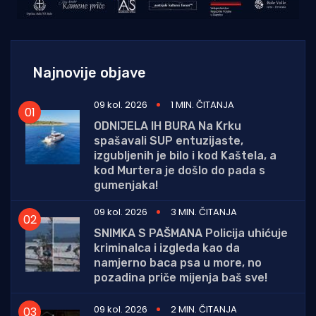
Najnovije objave
09 kol. 2026
1 MIN. ČITANJA
ODNIJELA IH BURA Na Krku
spašavali SUP entuzijaste,
izgubljenih je bilo i kod Kaštela, a
kod Murtera je došlo do pada s
gumenjaka!
09 kol. 2026
3 MIN. ČITANJA
SNIMKA S PAŠMANA Policija uhićuje
kriminalca i izgleda kao da
namjerno baca psa u more, no
pozadina priče mijenja baš sve!
09 kol. 2026
2 MIN. ČITANJA