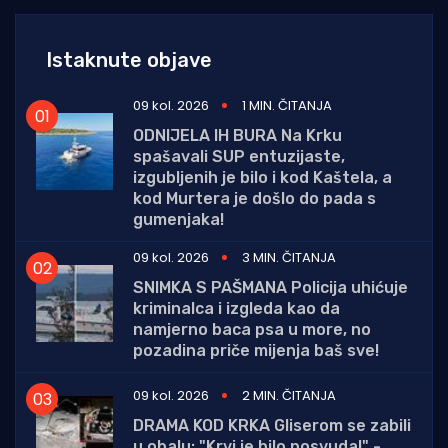
Istaknute objave
09 kol. 2026
1 MIN. ČITANJA
ODNIJELA IH BURA Na Krku
spašavali SUP entuzijaste,
izgubljenih je bilo i kod Kaštela, a
kod Murtera je došlo do pada s
gumenjaka!
09 kol. 2026
3 MIN. ČITANJA
SNIMKA S PAŠMANA Policija uhićuje
kriminalca i izgleda kao da
namjerno baca psa u more, no
pozadina priče mijenja baš sve!
09 kol. 2026
2 MIN. ČITANJA
DRAMA KOD KRKA Gliserom se zabili
u obalu: "Krvi je bilo posvuda!" -