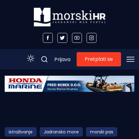
Pretplati se
Prijava
Početna
Morski plus
Morski TV
Obala
istraživanje
Jadransko more
morski pas
Otoci