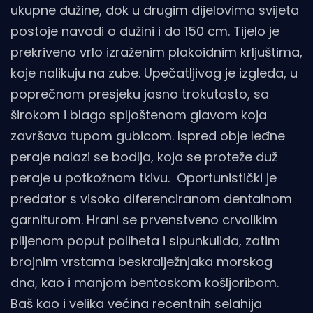
ukupne dužine, dok u drugim dijelovima svijeta
postoje navodi o dužini i do 150 cm. Tijelo je
prekriveno vrlo izraženim plakoidnim krljuštima,
koje nalikuju na zube. Upečatljivog je izgleda, u
poprečnom presjeku jasno trokutasto, sa
širokom i blago spljoštenom glavom koja
završava tupom gubicom. Ispred obje leđne
peraje nalazi se bodlja, koja se proteže duž
peraje u potkožnom tkivu. Oportunistički je
predator s visoko diferenciranom dentalnom
garniturom. Hrani se prvenstveno crvolikim
plijenom poput poliheta i sipunkulida, zatim
brojnim vrstama beskralježnjaka morskog
dna, kao i manjom bentoskom košljoribom.
Baš kao i velika većina recentnih selahija