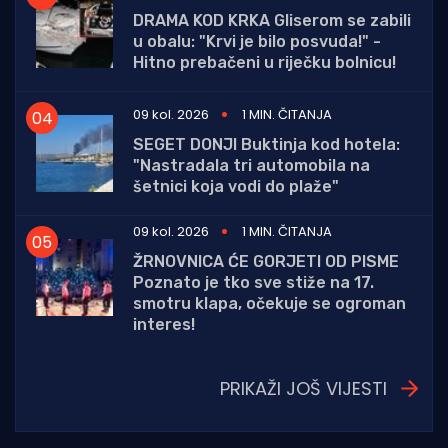
DRAMA KOD KRKA Gliserom se zabili
u obalu: "Krvi je bilo posvuda!" -
Hitno prebačeni u riječku bolnicu!
09 kol. 2026
1 MIN. ČITANJA
SEGET DONJI Buktinja kod hotela:
"Nastradala tri automobila na
šetnici koja vodi do plaže"
09 kol. 2026
1 MIN. ČITANJA
ŽRNOVNICA ĆE GORJETI OD PISME
Poznato je tko sve stiže na 17.
smotru klapa, očekuje se ogroman
interes!
PRIKAŽI JOŠ VIJESTI