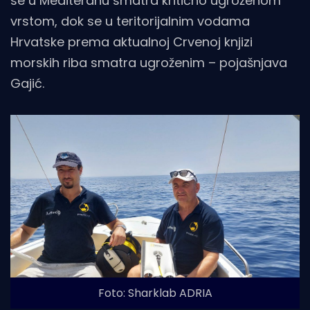
se u Mediteranu smatra kritično ugroženom
vrstom, dok se u teritorijalnim vodama
Hrvatske prema aktualnoj Crvenoj knjizi
morskih riba smatra ugroženim – pojašnjava
Gajić.
Foto: Sharklab ADRIA