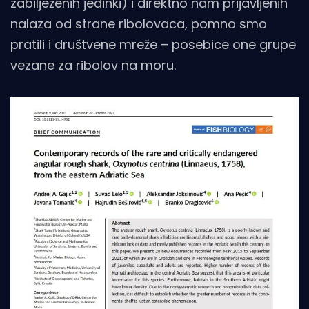
zabilježenih jedinki) i direktno nam prijavljenih
nalaza od strane ribolovaca, pomno smo
pratili i društvene mreže – posebice one grupe
vezane za ribolov na moru.