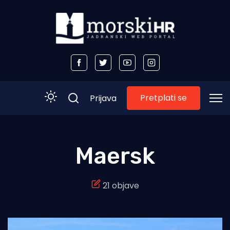
Pretplati se
Prijava
Početna
Maersk
Morski plus
21 objave
Morski TV
Obala
Otoci