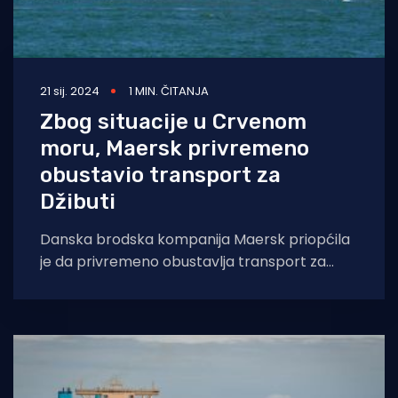
21 sij. 2024
1 MIN. ČITANJA
Zbog situacije u Crvenom
moru, Maersk privremeno
obustavio transport za
Džibuti
Danska brodska kompanija Maersk priopćila
je da privremeno obustavlja transport za
Džibuti iz Azije, Bliskog istoka, Oceanije,
istočne Afrike i