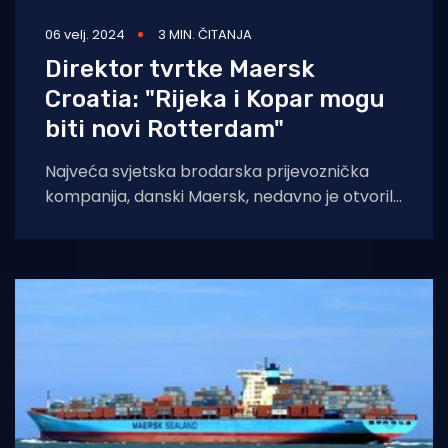
06 velj. 2024
3 MIN. ČITANJA
Direktor tvrtke Maersk
Croatia: "Rijeka i Kopar mogu
biti novi Rotterdam"
Najveća svjetska brodarska prijevoznička
kompanija, danski Maersk, nedavno je otvorila
skladište u riječkoj industrijskoj zoni
Kukuljanovo. Taj svjetski gigant ima