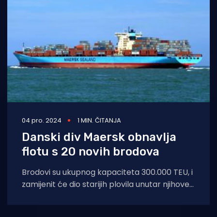
Turizam i nautika
Pomorstvo
Ribolov
Ekologija
Tradicija i kultura
04 pro. 2024
1 MIN. ČITANJA
Danski div Maersk obnavlja
flotu s 20 novih brodova
Brodovi su ukupnog kapaciteta 300.000 TEU, i
zamijenit će dio starijih plovila unutar njihove
flote. Brodovi su naručeni od