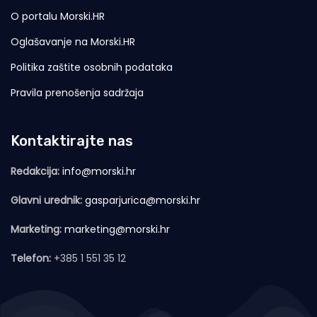
O portalu Morski.HR
Oglašavanje na Morski.HR
Politika zaštite osobnih podataka
Pravila prenošenja sadržaja
Kontaktirajte nas
Redakcija:
info@morski.hr
Glavni urednik:
gasparjurica@morski.hr
Marketing:
marketing@morski.hr
Telefon:
+385 1 551 35 12