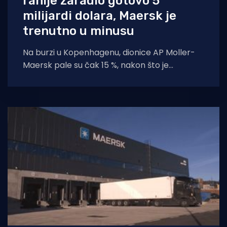
ranije zaradio gotovo 5
milijardi dolara, Maersk je
trenutno u minusu
Na burzi u Kopenhagenu, dionice AP Moller-
Maersk pale su čak 15 %, nakon što je
kompanija protekli tjedan objavila svoje