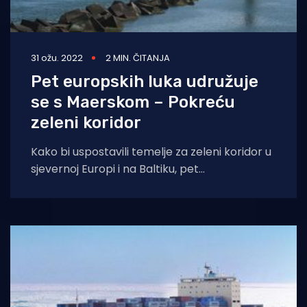
31 ožu. 2022
2 MIN. ČITANJA
Pet europskih luka udružuje
se s Maerskom – Pokreću
zeleni koridor
Kako bi uspostavili temelje za zeleni koridor u
sjevernoj Europi i na Baltiku, pet
sjevernoeuropskih lučkih uprava sklopit će
partnerstvo