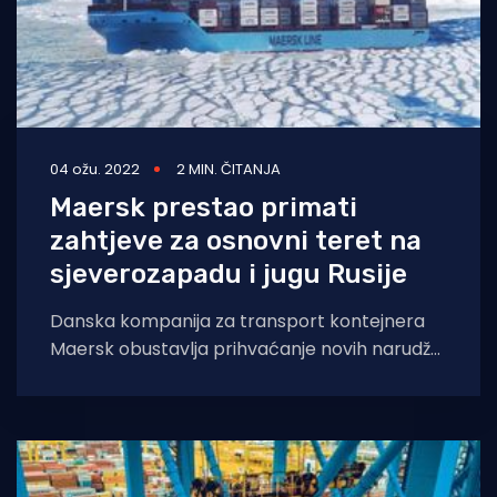
04 ožu. 2022
2 MIN. ČITANJA
Maersk prestao primati
zahtjeve za osnovni teret na
sjeverozapadu i jugu Rusije
Danska kompanija za transport kontejnera
Maersk obustavlja prihvaćanje novih narudžbi
za prijevoz kontejnera s osnovnom robom
u/iz luka Sankt