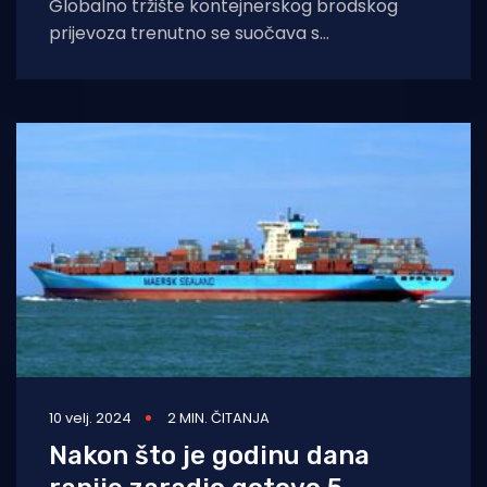
Globalno tržište kontejnerskog brodskog
prijevoza trenutno se suočava s
prekapacitiranošću, što će se dodatno vidjeti
u godinama koje dolaze, dok
10 velj. 2024
2 MIN. ČITANJA
Nakon što je godinu dana