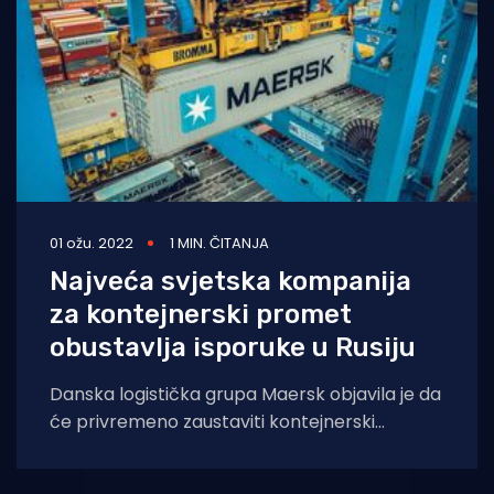
01 ožu. 2022
1 MIN. ČITANJA
Najveća svjetska kompanija
za kontejnerski promet
obustavlja isporuke u Rusiju
Danska logistička grupa Maersk objavila je da
će privremeno zaustaviti kontejnerski
prijevoz tereta u Rusiju i iz nje u sklopu