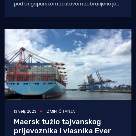
pod singapurskom zastavom zabranjeno je
pristajanje u španjolskoj Tarragoni zbog
sumnje da je preuzeo
13 velj. 2023
2 MIN. ČITANJA
Maersk tužio tajvanskog
prijevoznika i vlasnika Ever