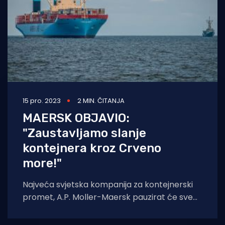
15 pro. 2023
2 MIN. ČITANJA
MAERSK OBJAVIO:
"Zaustavljamo slanje
kontejnera kroz Crveno
more!"
Najveća svjetska kompanija za kontejnerski
promet, A.P. Moller-Maersk pauzirat će sve
kontejnerske pošiljke kroz Crveno more do
daljnjega,