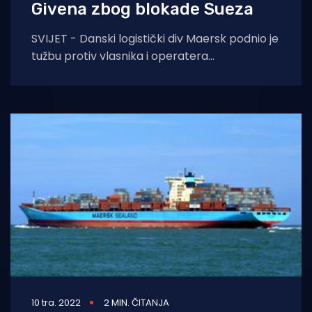
Givena zbog blokade Sueza
SVIJET - Danski logistički div Maersk podnio je
tužbu protiv vlasnika i operatera
kontejnerskog broda Ever Given koji je u
ožujku
10 tra. 2022
2 MIN. ČITANJA