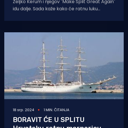
Željko Kerum i njegov "Make Split Great Again"
idu dalje. Sada kaže kako će ratnu luku
premjestiti van
18 srp. 2024
1 MIN. ČITANJA
BORAVIT ĆE U SPLITU