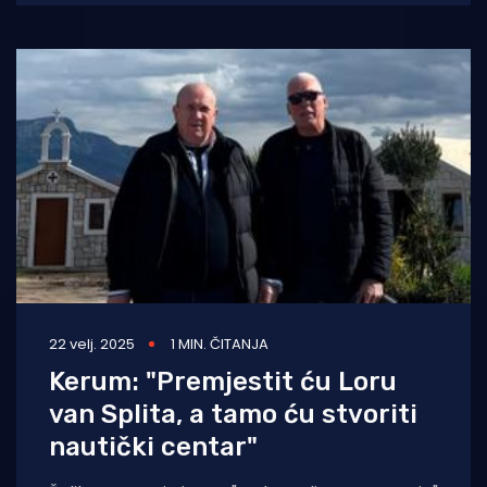
radim,
22 velj. 2025
1 MIN. ČITANJA
Kerum: "Premjestit ću Loru
van Splita, a tamo ću stvoriti
nautički centar"