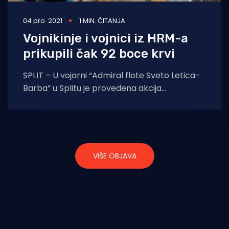
04 pro. 2021
1 MIN. ČITANJA
Vojnikinje i vojnici iz HRM-a
prikupili čak 92 boce krvi
SPLIT – U vojarni “Admiral flote Sveto Letica-
Barba” u Splitu je provedena akcija
dobrovoljnog darivanja krvi pripadnika
Hrvatske ratne mornarice.
VIŠE OBJAVA