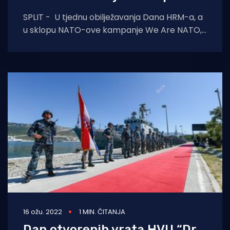
SPLIT - U tjednu obilježavanja Dana HRM-a, a
u sklopu NATO-ove kampanje We Are NATO,
u vojarni u Splitu
16 ožu. 2022
1 MIN. ČITANJA
Dan otvorenih vrata HVU “Dr.