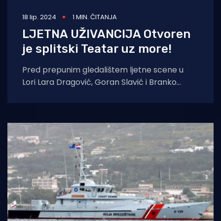
18 lip. 2024
1 MIN. ČITANJA
LJETNA UŽIVANCIJA Otvoren
je splitski Teatar uz more!
Pred prepunim gledalištem ljetne scene u
Lori Lara Dragović, Goran Slavić i Branko
Ilić predstavili su se prvi put splitskoj