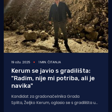
Turizam i nautika
Pomorstvo
Ribolov
Ekologija
Tradicija i kultura
19 ožu. 2025
1 MIN. ČITANJA
Kerum se javio s gradilišta:
"Radim, nije mi potriba, ali je
navika"
Kandidat za gradonačelnika Grada
Splita, Željko Kerum, oglasio se s gradilišta u
splitskoj Lori. - Dragi prijatelji, evo me još