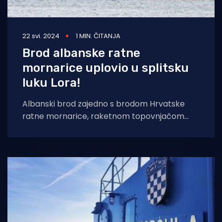
22 svi. 2024
1 MIN. ČITANJA
Brod albanske ratne
mornarice uplovio u splitsku
luku Lora!
Albanski brod zajedno s brodom Hrvatske
ratne mornarice, raketnom topovnjačom
RTOP-42 Dubrovnik isplovit će sutra prema
Sredozemlju u NATO