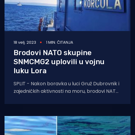
18 velj. 2023
1 MIN. ČITANJA
Brodovi NATO skupine
SNMCMG2 uplovili u vojnu
luku Lora
SPLIT - Nakon boravka u luci Gruž Dubrovnik i
zajedničkih aktivnosti na moru, brodovi NATO
skupine SNMCMG2 uplovili su u vojnu