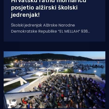
Hrvatsku ratnu mornaricu
posjetio alžirski školski
jedrenjak!
Školski jedrenjak Alžirske Narodne
Demokratske Republike “EL MELLAH” 938
boravit će u splitskoj luci Lora od 18. do 21.
srpnja.