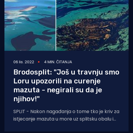
06 lis. 2022
4 MIN. ČITANJA
Brodosplit: "Još u travnju smo
Loru upozorili na curenje
mazuta - negirali su da je
njihov!"
SPLIT - Nakon nagađanja o tome tko je kriv za
istjecanje mazuta u more uz splitsku obalu i
akvatorij koji pripada