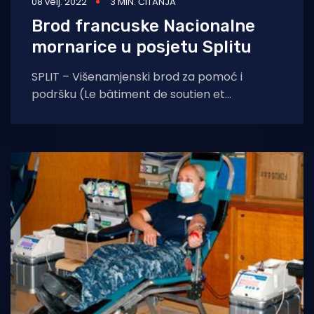
08 velj. 2022
3 MIN. ČITANJA
Brod francuske Nacionalne
mornarice u posjetu Splitu
SPLIT – Višenamjenski brod za pomoć i
podršku (Le bâtiment de soutien et
d’assistance Métropolitain – BSAM) “La Seine”
(A604) iz