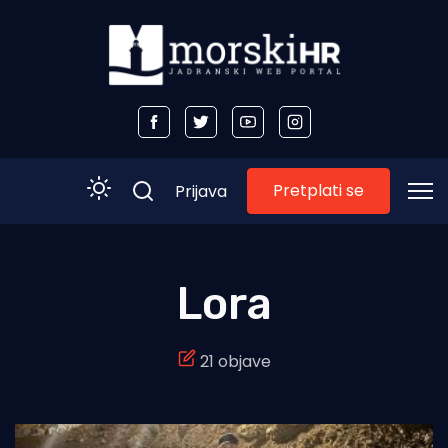
Pretplati se
Prijava
Početna
Lora
Morski plus
21 objave
Morski TV
Obala
Otoci