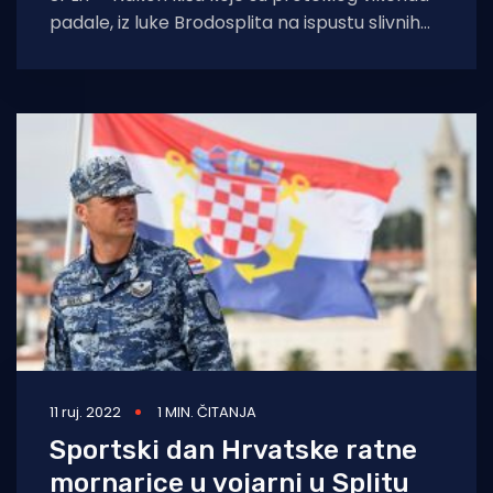
padale, iz luke Brodosplita na ispustu slivnih
voda koje iz Spaladium Arene i
11 ruj. 2022
1 MIN. ČITANJA
Sportski dan Hrvatske ratne
mornarice u vojarni u Splitu