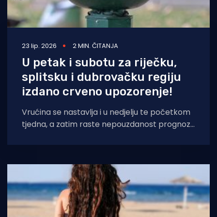
23 lip. 2026
2 MIN. ČITANJA
U petak i subotu za riječku,
splitsku i dubrovačku regiju
izdano crveno upozorenje!
Vrućina se nastavlja i u nedjelju te početkom
tjedna, a zatim raste nepouzdanost prognoze
pa se u ovom trenutku ne