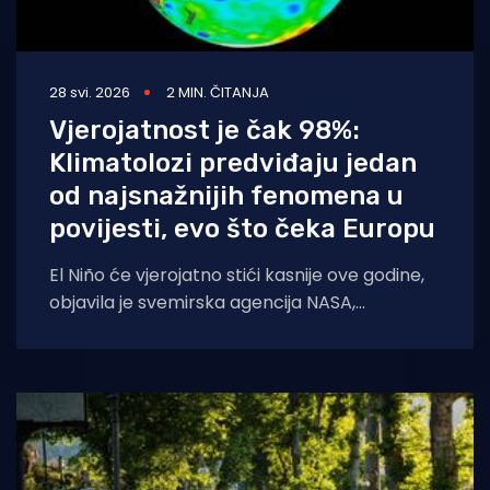
28 svi. 2026
2 MIN. ČITANJA
Vjerojatnost je čak 98%:
Klimatolozi predviđaju jedan
od najsnažnijih fenomena u
povijesti, evo što čeka Europu
El Niño će vjerojatno stići kasnije ove godine,
objavila je svemirska agencija NASA,
tumačeći podatke o razini mora koje je