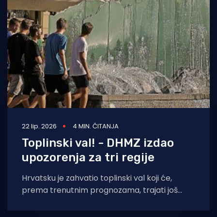
22 lip. 2026
4 MIN. ČITANJA
Toplinski val! - DHMZ izdao
upozorenja za tri regije
Hrvatsku je zahvatio toplinski val koji će,
prema trenutnim prognozama, trajati još
najmanje tjedan dana. Očekuje se da će
tijekom