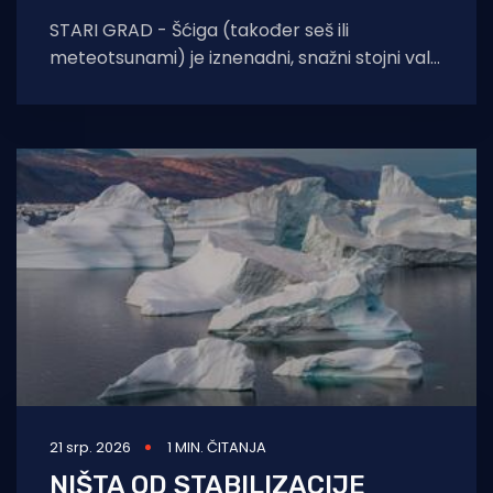
STARI GRAD - Šćiga (također seš ili
meteotsunami) je iznenadni, snažni stojni val
u moru koji uzrokuje naglo dizanje i spuštanje
21 srp. 2026
1 MIN. ČITANJA
NIŠTA OD STABILIZACIJE