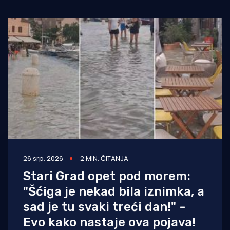
Turizam i nautika
Pomorstvo
Ribolov
Ekologija
Tradicija i kultura
26 srp. 2026
2 MIN. ČITANJA
Stari Grad opet pod morem:
"Šćiga je nekad bila iznimka, a
sad je tu svaki treći dan!" -
Evo kako nastaje ova pojava!