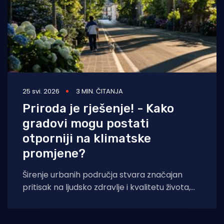
25 svi. 2026
3 MIN. ČITANJA
Priroda je rješenje! - Kako
gradovi mogu postati
otporniji na klimatske
promjene?
Širenje urbanih područja stvara značajan
pritisak na ljudsko zdravlje i kvalitetu života,
doprinosi iscrpljivanju prirodnog kapitala te
utječe na sigurnost