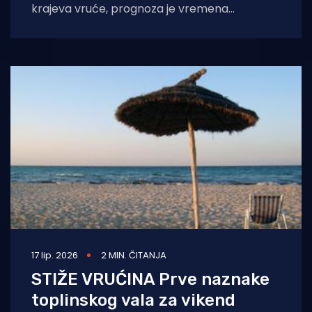
krajeva vruće, prognoza je vremena
Državnog hidrometeorološkog zavoda
(DHMZ) za petak, a
17 lip. 2026
2 MIN. ČITANJA
STIŽE VRUĆINA Prve naznake
toplinskog vala za vikend