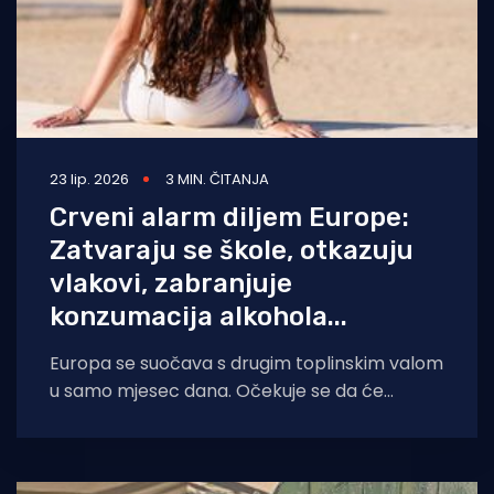
23 lip. 2026
3 MIN. ČITANJA
Crveni alarm diljem Europe:
Zatvaraju se škole, otkazuju
vlakovi, zabranjuje
konzumacija alkohola...
Europa se suočava s drugim toplinskim valom
u samo mjesec dana. Očekuje se da će
temperature u dijelovima Španjolske doseći