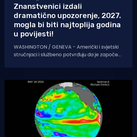
Znanstvenici izdali
dramatično upozorenje, 2027.
mogla bi biti najtoplija godina
u povijesti!
WASHINGTON / GENEVA - Američki i svjetski
stručnjaci i službeno potvrđuju da je započeo
novi klimatski fenomen koji bi mogao donijeti
ekstremne