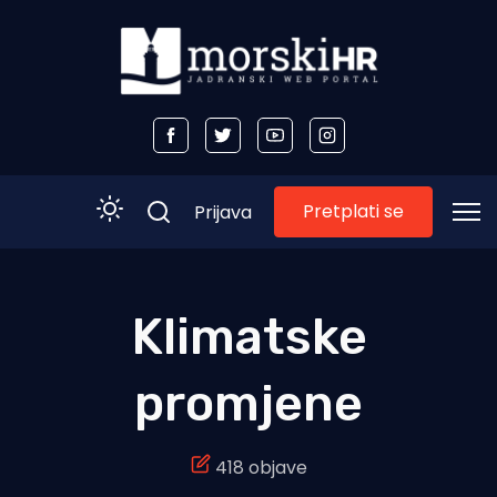
Pretplati se
Prijava
Početna
Klimatske
Morski plus
promjene
Morski TV
Obala
418 objave
Otoci