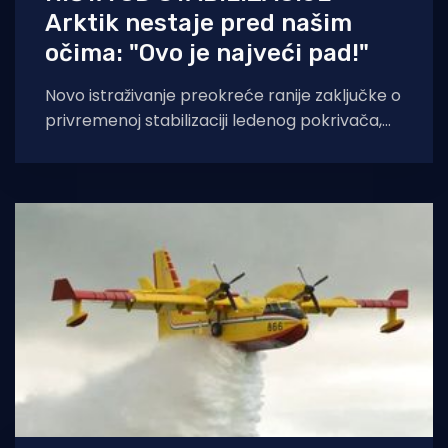
Arktik nestaje pred našim
očima: "Ovo je najveći pad!"
Novo istraživanje preokreće ranije zaključke o
privremenoj stabilizaciji ledenog pokrivača,
piše The Guardian. Prethodno istraživanje,
objavljeno prošlog ljeta, pokazalo je