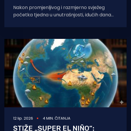
Nakon promjenljivog i razmjerno svježeg
početka tjedna u unutrašnjosti, idućih dana
sve toplije, od četvrtka često i vruće. Najviša
dnevna
12 lip. 2026
4 MIN. ČITANJA
STIŽE „SUPER EL NIÑO“: