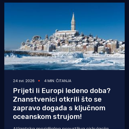
24 svi. 2026
4 MIN. ČITANJA
Prijeti li Europi ledeno doba?
Znanstvenici otkrili što se
zapravo događa s ključnom
oceanskom strujom!
Atlantska meridijalna prevrtljiva cirkulacija