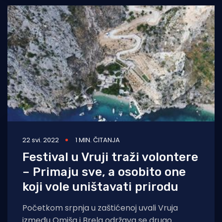
22 svi. 2022
1 MIN. ČITANJA
Festival u Vruji traži volontere
– Primaju sve, a osobito one
koji vole uništavati prirodu
Početkom srpnja u zaštićenoj uvali Vruja
između Omiša i Brela održava se drugo