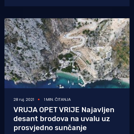
tijekom kojeg je upozoreno na bespravnu
gradnju od strane privatnog poduzetnika,
28 ruj. 2021
1 MIN. ČITANJA
VRUJA OPET VRIJE Najavljen
desant brodova na uvalu uz
prosvjedno sunčanje