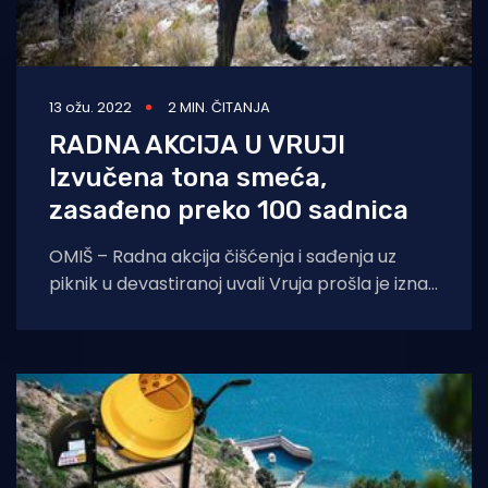
13 ožu. 2022
2 MIN. ČITANJA
RADNA AKCIJA U VRUJI
Izvučena tona smeća,
zasađeno preko 100 sadnica
OMIŠ – Radna akcija čišćenja i sađenja uz
piknik u devastiranoj uvali Vruja prošla je iznad
svih očekivanja organizatora. Okupilo se