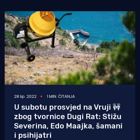
Turizam i nautika
Pomorstvo
Ribolov
Ekologija
Tradicija i kultura
28 lip. 2022
1 MIN. ČITANJA
U subotu prosvjed na Vruji 🚧
zbog tvornice Dugi Rat: Stižu
Severina, Edo Maajka, šamani
i psihijatri