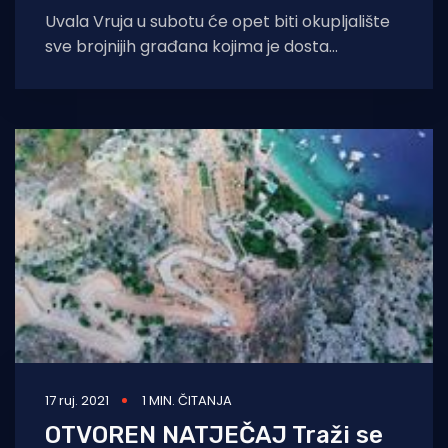
Uvala Vruja u subotu će opet biti okupljalište
sve brojnijih građana kojima je dosta
okupacije i devastacije pomorskog dobra od
17 ruj. 2021
1 MIN. ČITANJA
OTVOREN NATJEČAJ Traži se