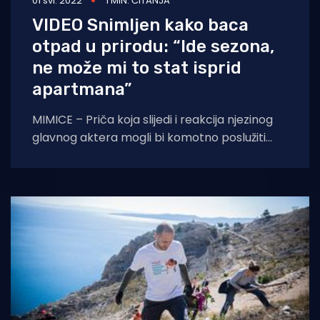
01 svi. 2022
1 MIN. ČITANJA
VIDEO Snimljen kako baca
otpad u prirodu: “Ide sezona,
ne može mi to stat isprid
apartmana”
MIMICE – Priča koja slijedi i reakcija njezinog
glavnog aktera mogli bi komotno poslužiti
kao predložak za kakav sitcom. Iako je