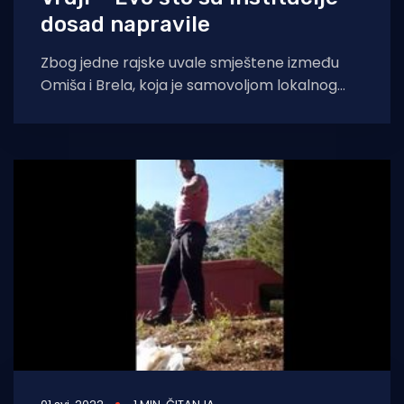
dosad napravile
Zbog jedne rajske uvale smještene između
Omiša i Brela, koja je samovoljom lokalnog
moćnika i apatijom državnih i lokalnih
institucija