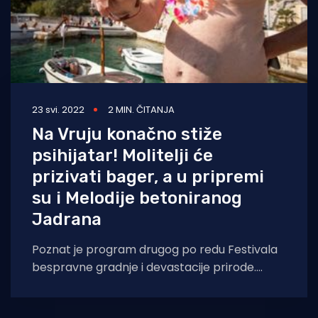
23 svi. 2022
2 MIN. ČITANJA
Na Vruju konačno stiže
psihijatar! Molitelji će
prizivati bager, a u pripremi
su i Melodije betoniranog
Jadrana
Poznat je program drugog po redu Festivala
bespravne gradnje i devastacije prirode.
Prosvjed će se održati u uvali Vruja 2.