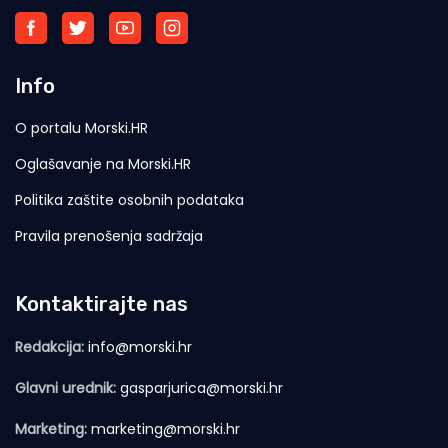
Info
O portalu Morski.HR
Oglašavanje na Morski.HR
Politika zaštite osobnih podataka
Pravila prenošenja sadržaja
Kontaktirajte nas
Redakcija:
info@morski.hr
Glavni urednik:
gasparjurica@morski.hr
Marketing:
marketing@morski.hr