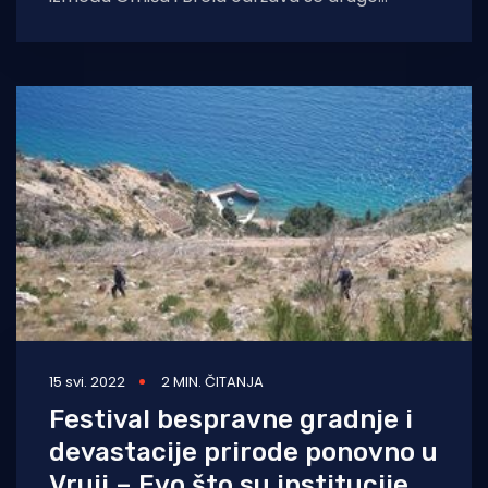
izdanje Festivala bespravne gradnje i
devastacije prirode.
15 svi. 2022
2 MIN. ČITANJA
Festival bespravne gradnje i
devastacije prirode ponovno u
Vruji – Evo što su institucije