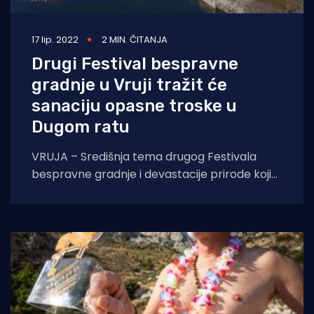
17 lip. 2022
2 MIN. ČITANJA
Drugi Festival bespravne
gradnje u Vruji tražit će
sanaciju opasne troske u
Dugom ratu
VRUJA – Središnja tema drugog Festivala
bespravne gradnje i devastacije prirode koji
će se 2.7. održati u uvali Vruja bit