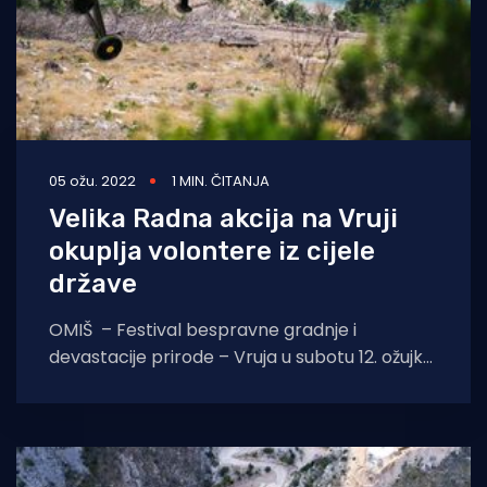
05 ožu. 2022
1 MIN. ČITANJA
Velika Radna akcija na Vruji
okuplja volontere iz cijele
države
OMIŠ – Festival bespravne gradnje i
devastacije prirode – Vruja u subotu 12. ožujka
organizira veliku Radnu akciju. Čitava uvala, od
Jadranske