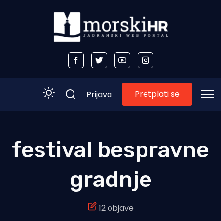
Pretplati se
Prijava
Početna
festival bespravne
Morski plus
gradnje
Morski TV
Obala
12 objave
Otoci