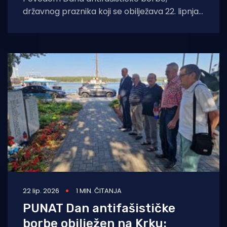
državnog praznika koji se obilježava 22. lipnja,
gradonačelnik Grada Zadra Šime Erlić i
zamjenik župana Zadarske
22 lip. 2026
1 MIN. ČITANJA
PUNAT Dan antifašističke
borbe obilježen na Krku: