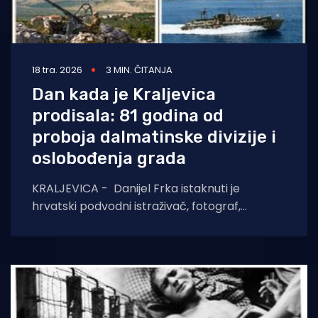
18 tra. 2026
3 MIN. ČITANJA
Dan kada je Kraljevica
prodisala: 81 godina od
proboja dalmatinske divizije i
oslobođenja grada
KRALJEVICA - Danijel Frka istaknuti je
hrvatski podvodni istraživač, fotograf,
povjesničar i pisac, široj javnosti je najpoznatiji
kao vodeći stručnjak za