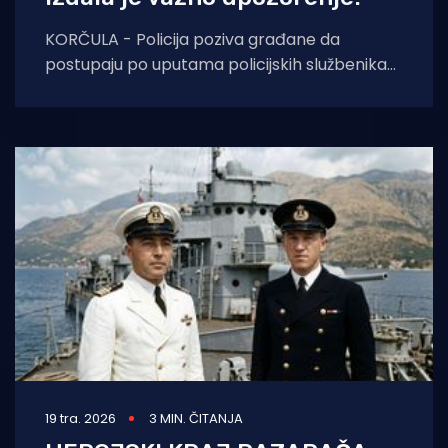
KORČULA - Policija poziva građane da
postupaju po uputama policijskih službenika
te da se ne približavaju mjestu pronalaska,
kao ni mjestu
19 tra. 2026
3 MIN. ČITANJA