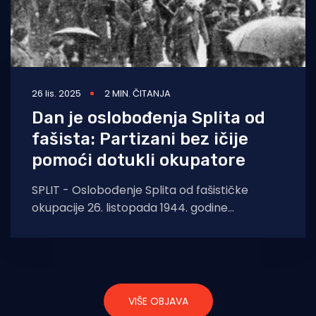
26 lis. 2025
2 MIN. ČITANJA
Dan je oslobođenja Splita od
fašista: Partizani bez ičije
pomoći dotukli okupatore
SPLIT - Oslobođenje Splita od fašističke
okupacije 26. listopada 1944. godine
predstavlja jedan od najvažnijih događaja u
povijesti grada, a istovremeno
VIŠE OBJAVA