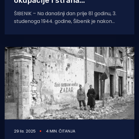
okupacije i straha...
ŠIBENIK – Na današnji dan prije 81 godinu, 3.
studenoga 1944. godine, Šibenik je nakon
četiri godine teške fašističke okupacije
konačno
29 lis. 2025
4 MIN. ČITANJA