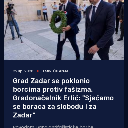
Turizam i nautika
Pomorstvo
Ribolov
Ekologija
Tradicija i kultura
22 lip. 2026
1 MIN. ČITANJA
Grad Zadar se poklonio
borcima protiv fašizma.
Gradonačelnik Erlić: "Sjećamo
se boraca za slobodu i za
Zadar"
Povodom Dana antifašističke borbe,