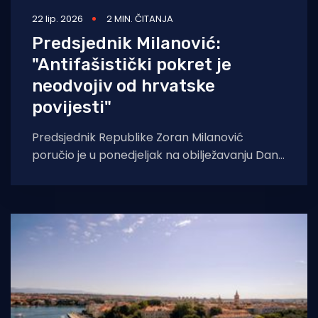
22 lip. 2026
2 MIN. ČITANJA
Predsjednik Milanović:
"Antifašistički pokret je
neodvojiv od hrvatske
povijesti"
Predsjednik Republike Zoran Milanović
poručio je u ponedjeljak na obilježavanju Dana
antifašističke borbe u Brezovici da je
antifašistički pokret neodvojiv