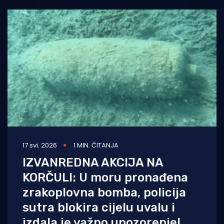
17 svi. 2026
1 MIN. ČITANJA
IZVANREDNA AKCIJA NA
KORČULI: U moru pronađena
zrakoplovna bomba, policija
sutra blokira cijelu uvalu i
izdala je važno upozorenje!