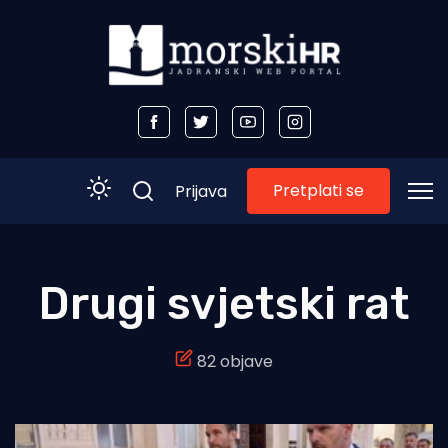
Pretplati se
Prijava
Početna
Drugi svjetski rat
Morski plus
82 objave
Morski TV
Obala
Otoci