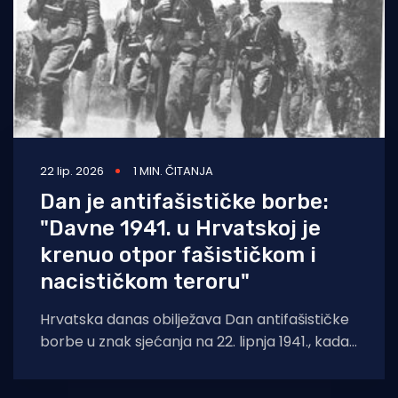
22 lip. 2026
1 MIN. ČITANJA
Dan je antifašističke borbe:
"Davne 1941. u Hrvatskoj je
krenuo otpor fašističkom i
nacističkom teroru"
Hrvatska danas obilježava Dan antifašističke
borbe u znak sjećanja na 22. lipnja 1941., kada
je u šumi Brezovica pored Siska