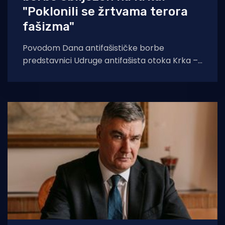
"Poklonili se žrtvama terora
fašizma"
Povodom Dana antifašističke borbe
predstavnici Udruge antifašista otoka Krka –
podružnice Punat i načelnik Općine Punat
položili su cvijeće i zapalili