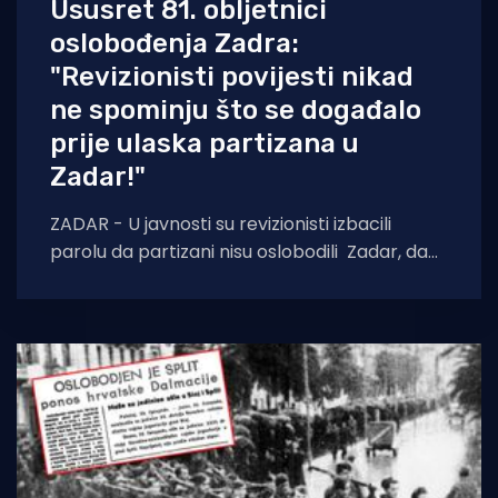
Ususret 81. obljetnici
oslobođenja Zadra:
"Revizionisti povijesti nikad
ne spominju što se događalo
prije ulaska partizana u
Zadar!"
ZADAR - U javnosti su revizionisti izbacili
parolu da partizani nisu oslobodili Zadar, da
su nacisti otišli iz Grada i da