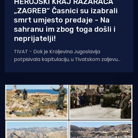
HEROJSKI KRAJ RAZARAČA
„ZAGREB“ Časnici su izabrali
smrt umjesto predaje - Na
sahranu im zbog toga došli i
neprijatelji!
TIVAT - Dok je Kraljevina Jugoslavija
potpisivala kapitulaciju, u Tivatskom zaljevu
odigrao se posljednji čin otpora. Poručnici
Milan Spasić i Sergej