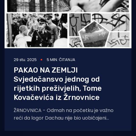
29 stu. 2025
5 MIN. ČITANJA
PAKAO NA ZEMLJI
Svjedočansvo jednog od
rijetkih preživjelih, Tome
Kovačevića iz Žrnovnice
ŽRNOVNICA - Odmah na početku je važno
reći da logor Dachau nije bio uobičajeni
koncentracijski logor u kojem je jedini cilj