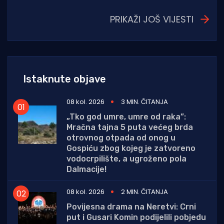
PRIKAŽI JOŠ VIJESTI
Istaknute objave
08 kol. 2026
3 MIN. ČITANJA
„Tko god umre, umre od raka”:
Mračna tajna 5 puta većeg brda
otrovnog otpada od onog u
Gospiću zbog kojeg je zatvoreno
vodocrpilište, a ugroženo pola
Dalmacije!
08 kol. 2026
2 MIN. ČITANJA
Povijesna drama na Neretvi: Crni
put i Gusari Komin podijelili pobjedu