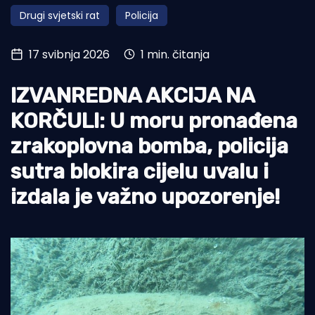
Drugi svjetski rat
Policija
Turizam i nautika
Pomorstvo
17 svibnja 2026
1 min. čitanja
Ribolov
IZVANREDNA AKCIJA NA
Ekologija
KORČULI: U moru pronađena
Tradicija i kultura
zrakoplovna bomba, policija
sutra blokira cijelu uvalu i
izdala je važno upozorenje!