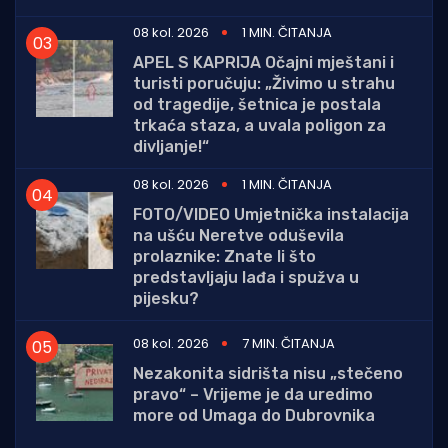
08 kol. 2026
1 MIN. ČITANJA
APEL S KAPRIJA Očajni mještani i
turisti poručuju: „Živimo u strahu
od tragedije, šetnica je postala
trkaća staza, a uvala poligon za
divljanje!“
08 kol. 2026
1 MIN. ČITANJA
FOTO/VIDEO Umjetnička instalacija
na ušću Neretve oduševila
prolaznike: Znate li što
predstavljaju lađa i spužva u
pijesku?
08 kol. 2026
7 MIN. ČITANJA
Nezakonita sidrišta nisu „stečeno
pravo“ – Vrijeme je da uredimo
more od Umaga do Dubrovnika