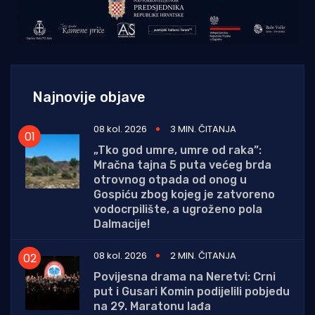
Najnovije objave
08 kol. 2026
3 MIN. ČITANJA
„Tko god umre, umre od raka”:
Mračna tajna 5 puta većeg brda
otrovnog otpada od onog u
Gospiću zbog kojeg je zatvoreno
vodocrpilište, a ugroženo pola
Dalmacije!
08 kol. 2026
2 MIN. ČITANJA
Povijesna drama na Neretvi: Crni
put i Gusari Komin podijelili pobjedu
na 29. Maratonu lađa