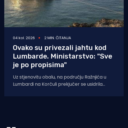
04 kol. 2026
2 MIN. ČITANJA
Ovako su privezali jahtu kod
Lumbarde. Ministarstvo: "Sve
je po propisima"
Uz stjenovitu obalu, na području Ražnjića u
Lumbardi na Korčuli prekjučer se usidrila
jahta. Index piše da je riječ je