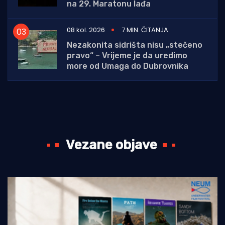
na 29. Maratonu lađa
08 kol. 2026
7 MIN. ČITANJA
Nezakonita sidrišta nisu „stečeno
pravo“ – Vrijeme je da uredimo
more od Umaga do Dubrovnika
Vezane objave