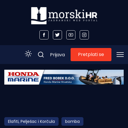
Pretplati se
Prijava
Početna
Morski plus
Morski TV
Obala
Elafiti, Pelješac i Korčula
bomba
Otoci