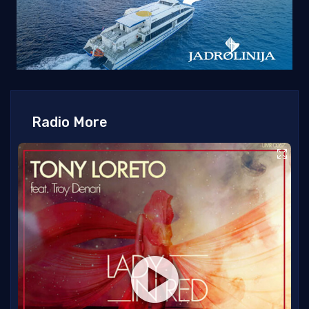
Radio More