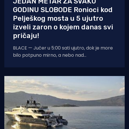
JEDAN METAR ZA SVAKU
GODINU SLOBODE Ronioci kod
Pelješkog mosta u 5 ujutro
izveli zaron o kojem danas svi
pričaju!
BLACE — Jučer u 5:00 sati ujutro, dok je more
bilo potpuno mirno, a nebo nad
dalmatinskom obalom još obavijeno