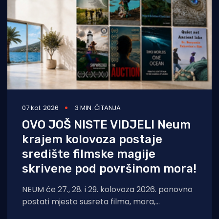
07 kol. 2026
3 MIN. ČITANJA
OVO JOŠ NISTE VIDJELI Neum
krajem kolovoza postaje
središte filmske magije
skrivene pod površinom mora!
NEUM će 27., 28. i 29. kolovoza 2026. ponovno
postati mjesto susreta filma, mora,
umjetnosti i međunarodnih autora. Neum