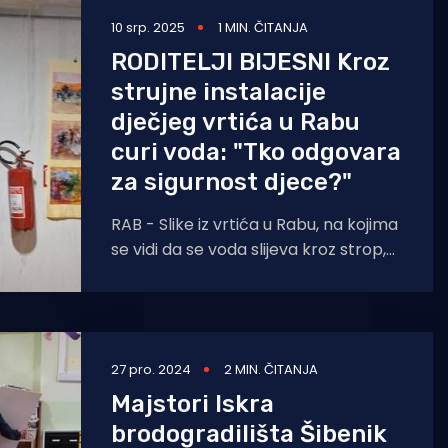
10 srp. 2025
1 MIN. ČITANJA
RODITELJI BIJESNI Kroz
strujne instalacije
dječjeg vrtića u Rabu
curi voda: "Tko odgovara
za sigurnost djece?"
RAB - Slike iz vrtića u Rabu, na kojima
se vidi da se voda slijeva kroz strop,
uznemirile su otočane. Roditelji
27 pro. 2024
2 MIN. ČITANJA
Majstori Iskra
brodogradilišta Šibenik