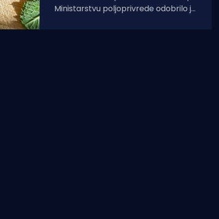
Ministarstvu poljoprivrede odobrilo je
crikveničkom Dječjem vrtiću
„Radost“ iznos od 75 tisuća kuna za
projekt