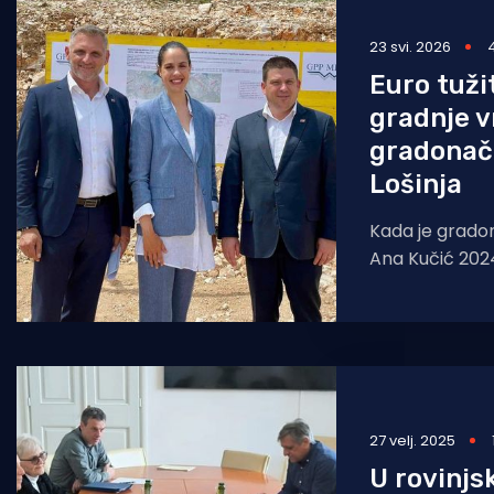
Pomorstvo
23 svi. 2026
Ribolov
Euro tuži
gradnje v
Ekologija
gradonač
Tradicija i kultura
Lošinja
Kada je grado
Ana Kučić 2024
novog modular
"Mrav", vjerojat
27 velj. 2025
U rovinjs