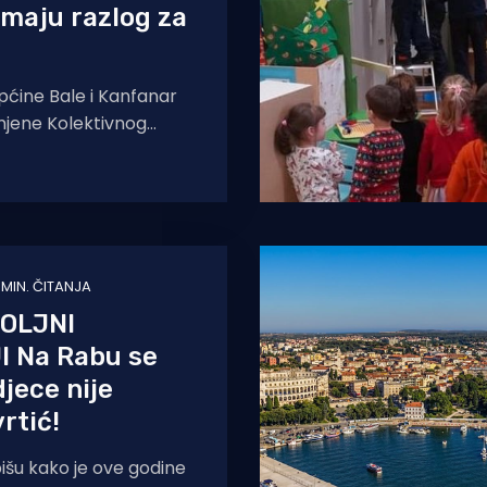
imaju razlog za
općine Bale i Kanfanar
zmjene Kolektivnog
poslene u Dječjem
 Talijanskom
1 MIN. ČITANJA
OLJNI
I Na Rabu se
djece nije
rtić!
pišu kako je ove godine