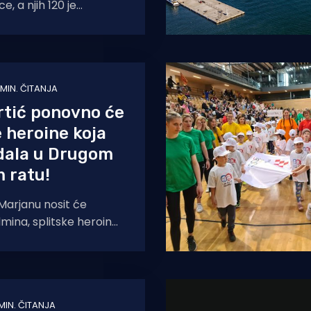
e, a njih 120 je
ostalo"kratkih rukava!" Sporan
 MIN. ČITANJA
vrtić ponovno će
e heroine koja
dala u Drugom
 ratu!
 Marjanu nosit će
mina, splitske heroine
ić koja je mučki ubijena
ista
MIN. ČITANJA