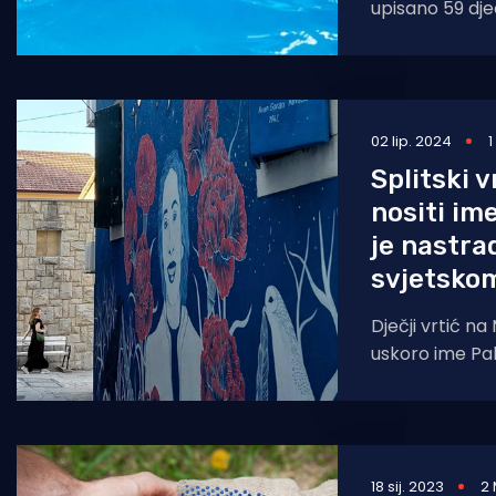
upisano 59 djec
02 lip. 2024
1
Splitski 
nositi im
je nastra
svjetskom
Dječji vrtić na
uskoro ime Pal
Palmine Piplov
od strane nac
18 sij. 2023
2 