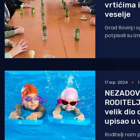
vrtićima 
veselje
Grad Rovinj i 
potpisali su i
ugovora za za
vrtiću Neven i
17 srp. 2024
NEZADOV
RODITELJ
velik dio 
upisao u v
Roditelji nam 