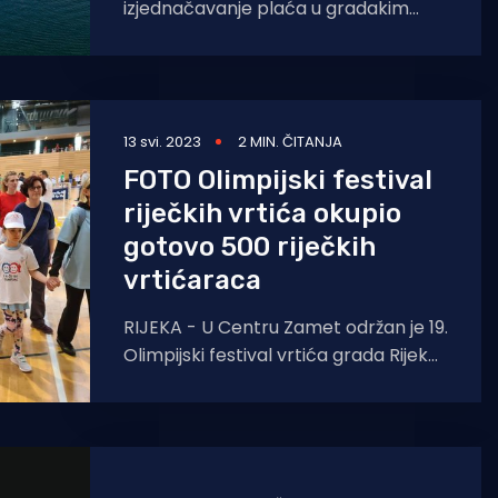
izjednačavanje plaća u gradakim
dječjim vrtićima s plaćama u
osnovnim školama, ali i upozorilo na
loše
13 svi. 2023
2 MIN. ČITANJA
FOTO Olimpijski festival
riječkih vrtića okupio
gotovo 500 riječkih
vrtićaraca
RIJEKA - U Centru Zamet održan je 19.
Olimpijski festival vrtića grada Rijeke,
na kojem je nastupilo 480 riječkih
vrtićaraca. Olimpijski