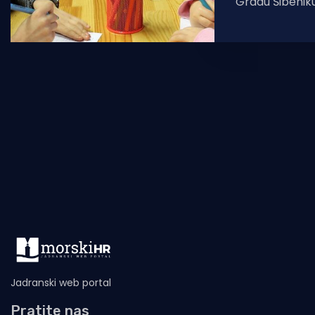
Gradu Šibenik
optimalnog mo
djece u predš
privatnih i vjer
Jadranski web portal
Pratite nas