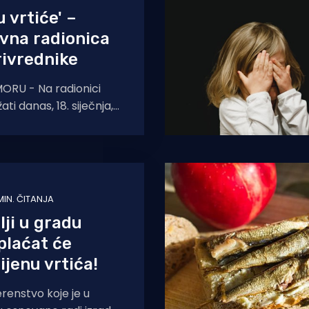
 vrtiće' –
vna radionica
rivrednike
RU - Na radionici
ati danas, 18. siječnja,
i mogu saznati više o
 MIN. ČITANJA
lji u gradu
plaćat će
ijenu vrtića!
erenstvo koje je u