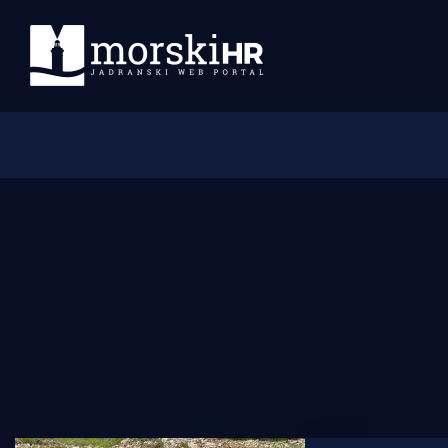
Početna
Morski plus
Morski TV
Obala
Otoci
Turizam i nautika