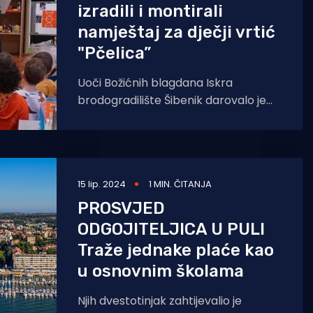
izradili i montirali
namještaj za dječji vrtić
"Pčelica”
Uoči Božićnih blagdana Iskra
brodogradilište Šibenik darovalo je
šibenskom dječjem vrtiću "Pčelica”
namještaj za igračke, slikovnice i
didaktička pomagala.
15 lip. 2024
1 MIN. ČITANJA
PROSVJED
ODGOJITELJICA U PULI
Traže jednake plaće kao
u osnovnim školama
Njih dvestotinjak zahtijevalio je