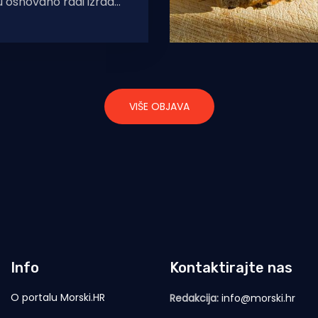
u osnovano radi izrade
dela sufinanciranja
kolskim ustanovama
skih
VIŠE OBJAVA
Info
Kontaktirajte nas
O portalu Morski.HR
Redakcija:
info@morski.hr