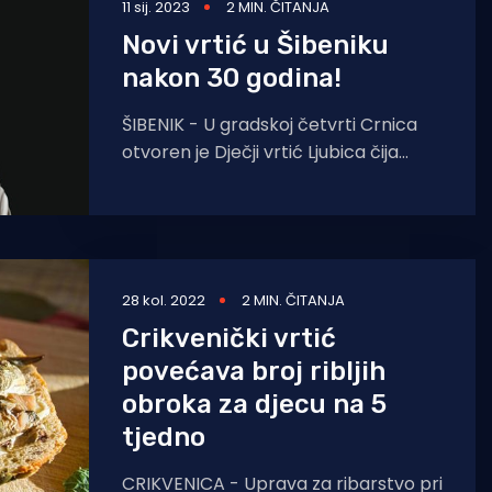
11 sij. 2023
2 MIN. ČITANJA
Novi vrtić u Šibeniku
nakon 30 godina!
ŠIBENIK - U gradskoj četvrti Crnica
otvoren je Dječji vrtić Ljubica čija
izgradnja je trajala dvije godine.
Posljednji izgrađeni vrtić u
28 kol. 2022
2 MIN. ČITANJA
Crikvenički vrtić
povećava broj ribljih
obroka za djecu na 5
tjedno
CRIKVENICA - Uprava za ribarstvo pri