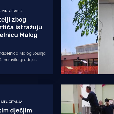
4 MIN. ČITANJA
telji zbog
rtića istražuju
elnicu Malog
načelnica Malog Lošinja
. najavila gradnju
nog dječjeg vrtića
no nije mislila
1 MIN. ČITANJA
kim dječjim