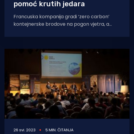
pomoć krutih jedara
Francuska kompanija gradi ‘zero carbon’
kontejnerske brodove na pogon vjetra, a
potpisala je narudžbu za seriju od pet
brodova od
26 svi. 2023
5 MIN. ČITANJA