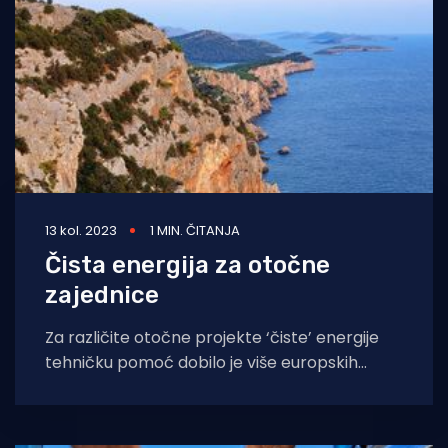
13 kol. 2023
1 MIN. ČITANJA
Čista energija za otočne
zajednice
Za različite otočne projekte ‘čiste’ energije
tehničku pomoć dobilo je više europskih
zemalja. Osim toga, potporu su ostvarili
projekti na