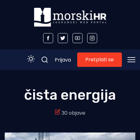
Pretplati se
Prijava
Početna
čista energija
Morski plus
30 objave
Morski TV
Obala
Otoci