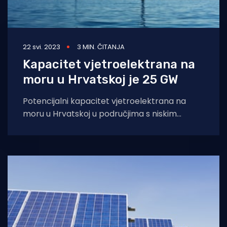
22 svi. 2023
3 MIN. ČITANJA
Kapacitet vjetroelektrana na
moru u Hrvatskoj je 25 GW
Potencijalni kapacitet vjetroelektrana na
moru u Hrvatskoj u područjima s niskim
utjecajem na krajolik i more iznosi 25 gigavati,
pokazala