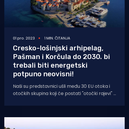
01 pro. 2023
1 MIN. ČITANJA
Cresko-lošinjski arhipelag,
Pašman i Korčula do 2030. bi
trebali biti energetski
potpuno neovisni!
Naši su predstavnici ušli među 30 EU otoka i
otočkih skupina koji će postati "otočki rajevi" i
putokazi