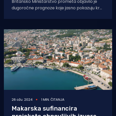
Britansko Ministarstvo prometa objavilo je
dugoročne prognoze koje jasno pokazuju kraj
dominacije nafte u pomorskom prometu.
Dugoročne prognoze kažu kako
26 ožu. 2024
1 MIN. ČITANJA
Makarska sufinancira