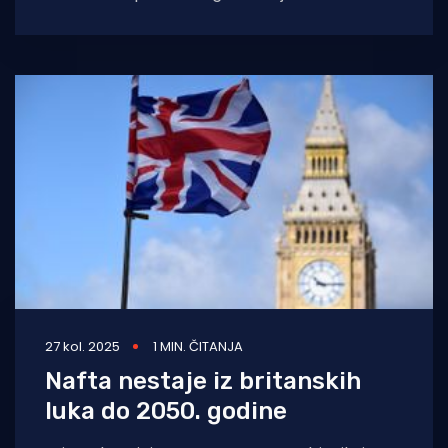
Sjevernom moru, osmišljen za prikupljanje i
prijenos
27 kol. 2025
1 MIN. ČITANJA
Nafta nestaje iz britanskih
luka do 2050. godine