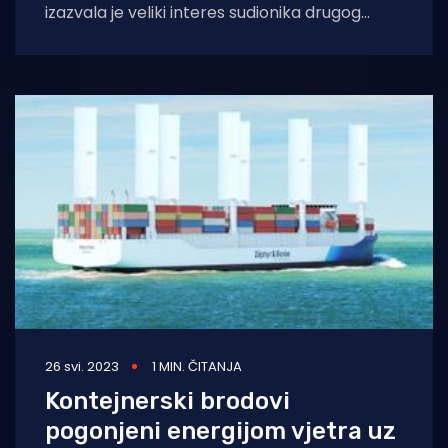
izazvala je veliki interes sudionika drugog
dana konferencije Dani sunca koja se od
petka održava
26 svi. 2023
1 MIN. ČITANJA
Kontejnerski brodovi
pogonjeni energijom vjetra uz