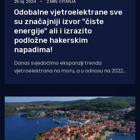
25 sij. 2024
2 MIN. ČITANJA
Odobalne vjetroelektrane sve
su značajniji izvor "čiste
energije" ali i izrazito
podložne hakerskim
napadima!
Danas svjedočimo ekspanziji trenda
vjetroelektrana na moru, a u odnosu na 2022.
godinu došlo je do 40% porasta u proizvodnji