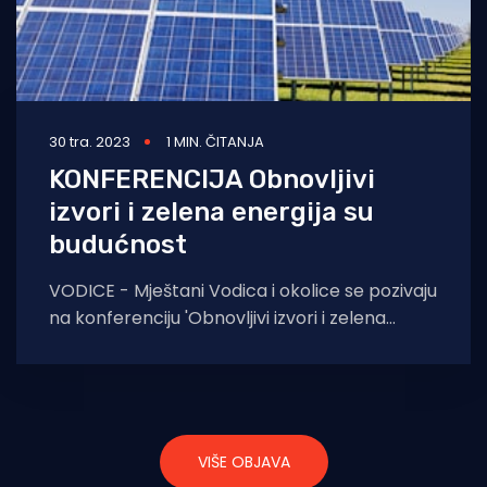
30 tra. 2023
1 MIN. ČITANJA
KONFERENCIJA Obnovljivi
izvori i zelena energija su
budućnost
VODICE - Mještani Vodica i okolice se pozivaju
na konferenciju 'Obnovljivi izvori i zelena
energija' koja će se održati
VIŠE OBJAVA