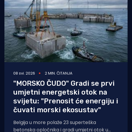
Turizam i nautika
Pomorstvo
Ribolov
Ekologija
Tradicija i kultura
08 svi. 2026
2 MIN. ČITANJA
"MORSKO ČUDO" Gradi se prvi
umjetni energetski otok na
svijetu: "Prenosit će energiju i
čuvati morski ekosustav"
Belgija u more polaže 23 superteška
betonska opločnika i gradi umjetni otok u