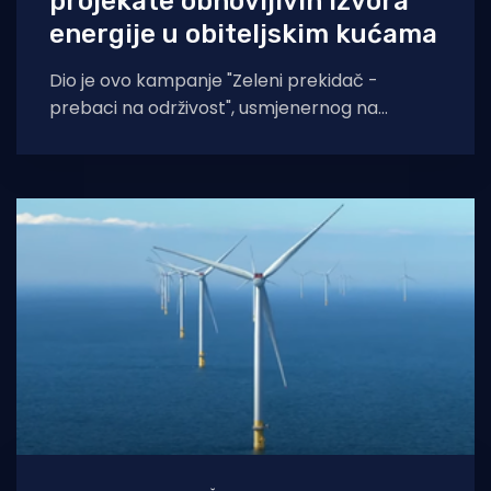
projekate obnovljivih izvora
energije u obiteljskim kućama
Dio je ovo kampanje "Zeleni prekidač -
prebaci na održivost", usmjenernog na
usmjeren na zaštitu okoliša, energetsku
učinkovitost i