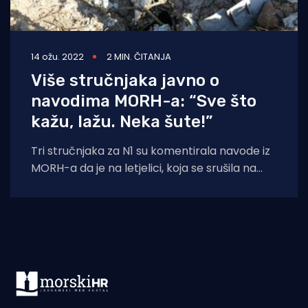
14 ožu. 2022
2 MIN. ČITANJA
Više stručnjaka javno o
navodima MORH-a: “Sve što
kažu, lažu. Neka šute!”
Tri stručnjaka za N1 su komentirala navode iz
MORH-a da je na letjelici, koja se srušila na
Zagreb, bila