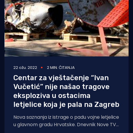
22 ožu. 2022
2 MIN. ČITANJA
Centar za vještačenje “Ivan
Vučetić” nije našao tragove
eksploziva u ostacima
letjelice koja je pala na Zagreb
Nova saznanja iz istrage o padu vojne letjelice
u glavnom gradu Hrvatske. Dnevnik Nove TV
doznaje iz izvora bliskih istrazi