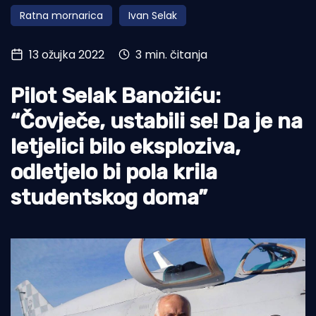
Ratna mornarica
Ivan Selak
Turizam i nautika
Pomorstvo
13 ožujka 2022
3 min. čitanja
Ribolov
Pilot Selak Banožiću:
Ekologija
“Čovječe, ustabili se! Da je na
Tradicija i kultura
letjelici bilo eksploziva,
odletjelo bi pola krila
studentskog doma”