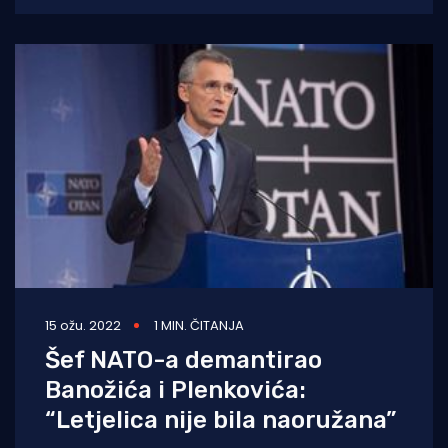
15 ožu. 2022
1 MIN. ČITANJA
Šef NATO-a demantirao
Banožića i Plenkovića:
“Letjelica nije bila naoružana”