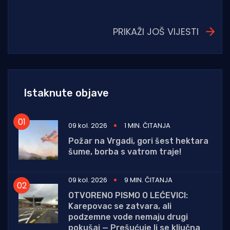
PRIKAŽI JOŠ VIJESTI
Istaknute objave
09 kol. 2026
1 MIN. ČITANJA
Požar na Vrgadi, gori šest hektara
šume, borba s vatrom traje!
09 kol. 2026
9 MIN. ČITANJA
OTVORENO PISMO O LEĆEVICI:
Karepovac se zatvara, ali
podzemne vode nemaju drugi
pokušaj — Prešućuje li se ključna