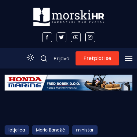
Pretplati se
Prijava
Početna
Morski plus
Morski TV
Obala
letjelica
Mario Banožić
ministar
Otoci