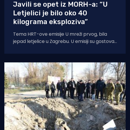
Javili se opet iz MORH-a: “U
Letjelici je bilo oko 40
kilograma eksploziva”
Tema HRT-ove emisije U mreži prvog, bila
jepad letjelice u Zagrebu. U emisiji su gostovali
savjetnik ministra obrane general