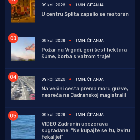
09 kol. 2026
1 MIN. ČITANJA
U centru Splita zapalio se restoran
09 kol. 2026
1 MIN. ČITANJA
Požar na Vrgadi, gori šest hektara
šume, borba s vatrom traje!
09 kol. 2026
1 MIN. ČITANJA
Na većini cesta prema moru gužve,
nesreća na Jadranskoj magistrali!
09 kol. 2026
1 MIN. ČITANJA
VIDEO Zadranin upozorava
sugrađane: "Ne kupajte se tu, izviru
fekalije!"