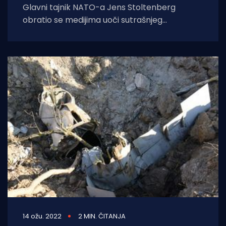
Glavni tajnik NATO-a Jens Stoltenberg
obratio se medijima uoči sutrašnjeg
izvanrednog sastanka ministara obrane
članica Saveza oko ruske invazije
14 ožu. 2022
2 MIN. ČITANJA