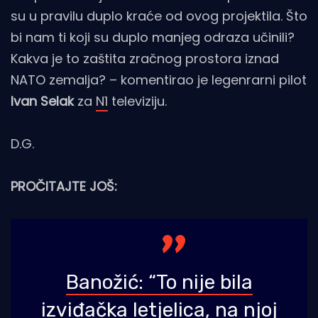
su u pravilu duplo kraće od ovog projektila. Što
bi nam ti koji su duplo manjeg odraza učinili?
Kakva je to zaštita zračnog prostora iznad
NATO zemalja? – komentirao je legenrarni pilot
Ivan Selak
za
N1
televiziju.
D.G.
PROČITAJTE JOŠ:
Banožić: “To nije bila
izviđačka letjelica, na njoj