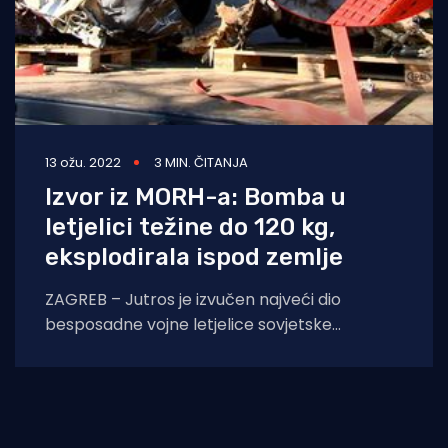
13 ožu. 2022
3 MIN. ČITANJA
Izvor iz MORH-a: Bomba u
letjelici težine do 120 kg,
eksplodirala ispod zemlje
ZAGREB – Jutros je izvučen najveći dio
besposadne vojne letjelice sovjetske
proizvodnje koja se u četvrtak navečer srušila
u Zagrebu kod