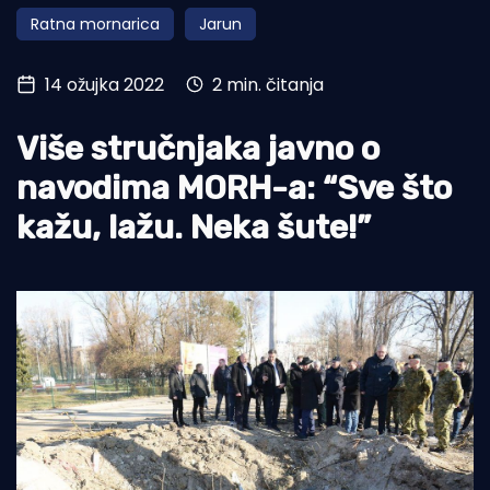
Ratna mornarica
Jarun
Turizam i nautika
Pomorstvo
14 ožujka 2022
2 min. čitanja
Ribolov
Više stručnjaka javno o
Ekologija
navodima MORH-a: “Sve što
Tradicija i kultura
kažu, lažu. Neka šute!”