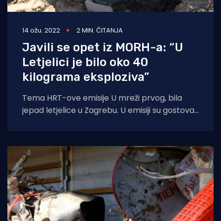
14 ožu. 2022
2 MIN. ČITANJA
Javili se opet iz MORH-a: “U
Letjelici je bilo oko 40
kilograma eksploziva”
Tema HRT-ove emisije U mreži prvog, bila
jepad letjelice u Zagrebu. U emisiji su gostovali
savjetnik ministra obrane general