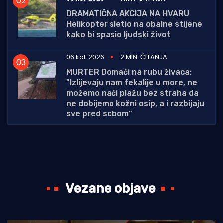
DRAMATIČNA AKCIJA NA HVARU
Helikopter sletio na obalne stijene
kako bi spasio ljudski život
06 kol. 2026
2 MIN. ČITANJA
MURTER Domaći na rubu živaca:
"Izlijevaju nam fekalije u more, ne
možemo naći plažu bez straha da
ne dobijemo kožni osip, a i razbijaju
sve pred sobom"
Vezane objave