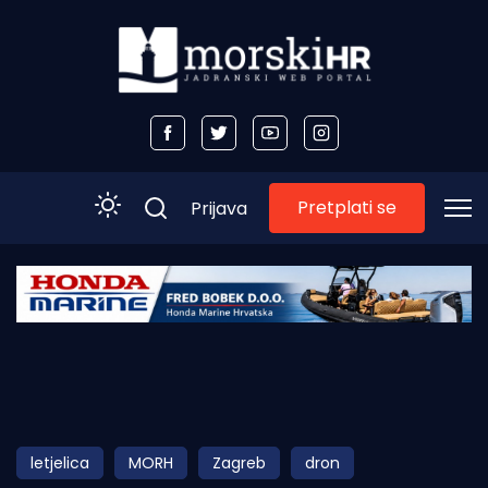
Pretplati se
Prijava
Početna
Morski plus
Morski TV
Obala
letjelica
MORH
Zagreb
dron
Otoci