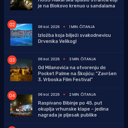
je na Biokovo krenuo u sandalama
06 kol. 2026
1 MIN. ČITANJA
Izložba koja bilježi svakodnevicu
Drvenika Velikog!
06 kol. 2026
3 MIN. ČITANJA
Od Milanovića na otvorenju do
Pocket Palme na Škojiću: "Završen
3. Vrboska Film Festival"
06 kol. 2026
2 MIN. ČITANJA
Raspivano Bibinje po 45. put
okuplja vrhunske klape – jedina
nagrada je pljesak publike