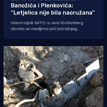
Banožića i Plenkovića:
“Letjelica nije bila naoružana”
Glavni tajnik NATO-a Jens Stoltenberg
obratio se medijima uoči sutrašnjeg
izvanrednog sastanka ministara obrane
članica Saveza oko ruske invazije