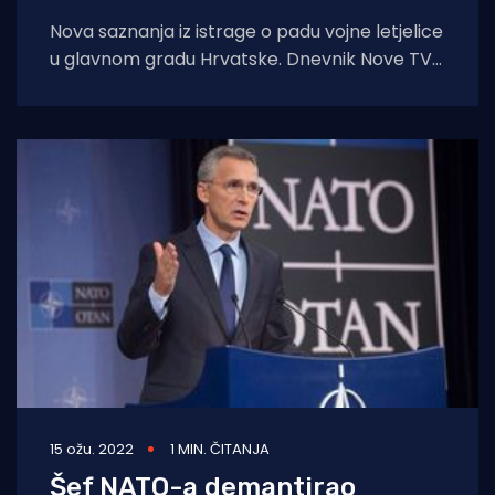
Nova saznanja iz istrage o padu vojne letjelice
u glavnom gradu Hrvatske. Dnevnik Nove TV
doznaje iz izvora bliskih istrazi
15 ožu. 2022
1 MIN. ČITANJA
Šef NATO-a demantirao