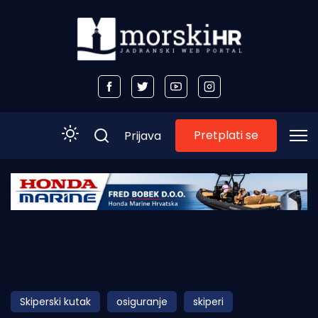
Pretplati se
Prijava
Početna
Morski plus
Morski TV
Obala
Skiperski kutak
osiguranje
skiperi
Otoci