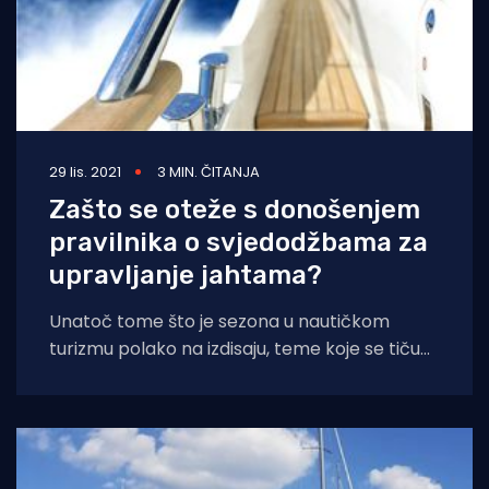
29 lis. 2021
3 MIN. ČITANJA
Zašto se oteže s donošenjem
pravilnika o svjedodžbama za
upravljanje jahtama?
Unatoč tome što je sezona u nautičkom
turizmu polako na izdisaju, teme koje se tiču
pravilnika o svjedodžbama i zvanjima