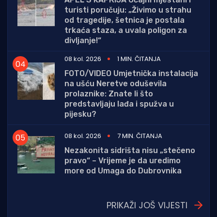
turisti poručuju: „Živimo u strahu
od tragedije, šetnica je postala
trkaća staza, a uvala poligon za
divljanje!“
08 kol. 2026
1 MIN. ČITANJA
FOTO/VIDEO Umjetnička instalacija
na ušću Neretve oduševila
prolaznike: Znate li što
predstavljaju lađa i spužva u
pijesku?
08 kol. 2026
7 MIN. ČITANJA
Nezakonita sidrišta nisu „stečeno
pravo“ – Vrijeme je da uredimo
more od Umaga do Dubrovnika
PRIKAŽI JOŠ VIJESTI