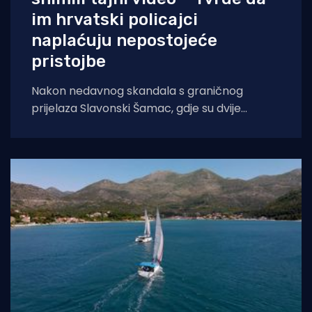
im hrvatski policajci
naplaćuju nepostojeće
pristojbe
Nakon nedavnog skandala s graničnog
prijelaza Slavonski Šamac, gdje su dvije
hrvatske carinice tražile mito od stranog
turista, još jedan