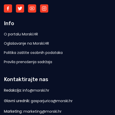
Info
O portalu Morski.HR
Oglašavanje na Morski.HR
Politika zaštite osobnih podataka
Pravila prenošenja sadržaja
Kontaktirajte nas
Redakcija:
info@morski.hr
Glavni urednik:
gasparjurica@morski.hr
Marketing:
marketing@morski.hr