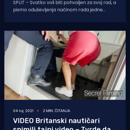
SPLIT – Svatko voli biti pohvaljen za svoj rad, a
pismo oduševljenja načinom rada jedne
djevojke, koje nam je poslao jedan
04 ruj. 2021
2 MIN. ČITANJA
VIDEO Britanski nautičari
snimili tajni video – Tvrde da