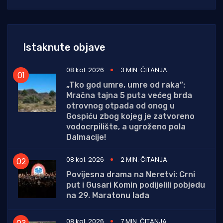
Istaknute objave
08 kol. 2026
3 MIN. ČITANJA
„Tko god umre, umre od raka”:
Mračna tajna 5 puta većeg brda
otrovnog otpada od onog u
Gospiću zbog kojeg je zatvoreno
vodocrpilište, a ugroženo pola
Dalmacije!
08 kol. 2026
2 MIN. ČITANJA
Povijesna drama na Neretvi: Crni
put i Gusari Komin podijelili pobjedu
na 29. Maratonu lađa
08 kol. 2026
7 MIN. ČITANJA