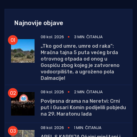
Najnovije objave
08 kol. 2026
3 MIN. ČITANJA
„Tko god umre, umre od raka”:
Mračna tajna 5 puta većeg brda
otrovnog otpada od onog u
Gospiću zbog kojeg je zatvoreno
vodocrpilište, a ugroženo pola
Dalmacije!
08 kol. 2026
2 MIN. ČITANJA
Povijesna drama na Neretvi: Crni
put i Gusari Komin podijelili pobjedu
na 29. Maratonu lađa
08 kol. 2026
1 MIN. ČITANJA
APEL S KAPRIJA Očajni mještani i