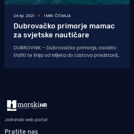
24 lip. 2021
1 MIN. ČITANJA
Dubrovačko primorje mamac
za svjetske nautičare
DUBROVNIK – Dubrovačko primorje, osobito
Elafiti te linija od Mljeta do Lastova predstavlja
poseban užitak svakom nautičaru. Nedavno
smo i sami
Jadranski web portal
Pratite nas