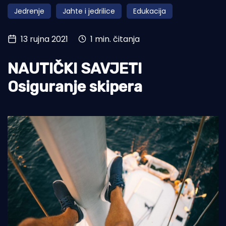
Jedrenje
Jahte i jedrilice
Edukacija
Turizam i nautika
Pomorstvo
13 rujna 2021
1 min. čitanja
Ribolov
NAUTIČKI SAVJETI
Ekologija
Osiguranje skipera
Tradicija i kultura