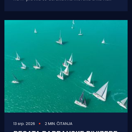
prstenac obilježili su uspješno održanu 16.
Barbansku
13 srp. 2026
2 MIN. ČITANJA