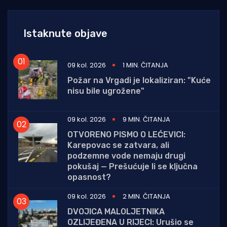
Istaknute objave
09 kol. 2026
1 MIN. ČITANJA
Požar na Vrgadi je lokaliziran: "Kuće
nisu bile ugrožene"
09 kol. 2026
9 MIN. ČITANJA
OTVORENO PISMO O LEĆEVICI:
Karepovac se zatvara, ali
podzemne vode nemaju drugi
pokušaj — Prešućuje li se ključna
opasnost?
09 kol. 2026
2 MIN. ČITANJA
DVOJICA MALOLJETNIKA
OZLIJEĐENA U RIJECI: Urušio se