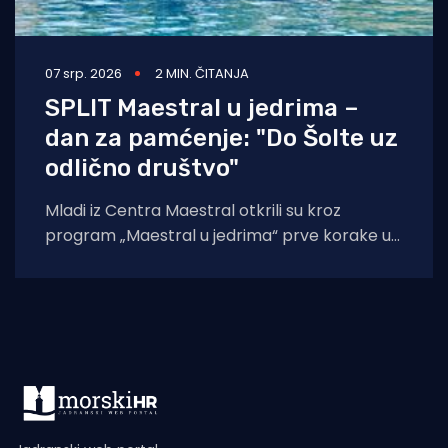
07 srp. 2026
2 MIN. ČITANJA
SPLIT Maestral u jedrima –
dan za pamćenje: "Do Šolte uz
odlično društvo"
Mladi iz Centra Maestral otkrili su kroz
program „Maestral u jedrima“ prve korake u
čarobnom svijetu jedrenja. Program je održan