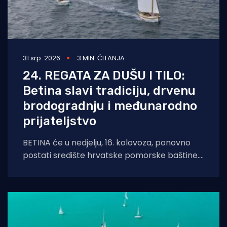
31 srp. 2026
3 MIN. ČITANJA
24. REGATA ZA DUŠU I TILO:
Betina slavi tradiciju, drvenu
brodogradnju i međunarodno
prijateljstvo
BETINA će u nedjelju, 16. kolovoza, ponovno
postati središte hrvatske pomorske baštine.
Održat će se tradicionalna 24. Regata za dušu