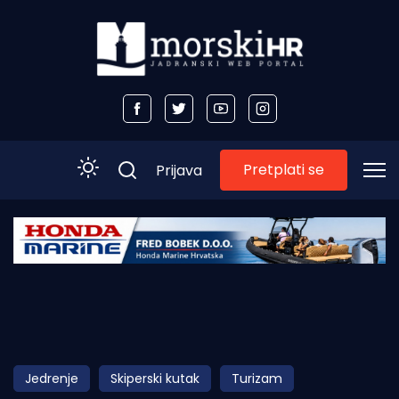
Pretplati se
Prijava
Početna
Morski plus
Morski TV
Obala
Jedrenje
Skiperski kutak
Turizam
Otoci