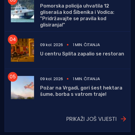
Pomorska policija uhvatila 12
gliseraša kod Šibenika i Vodica:
"Pridržavajte se pravila kod
glisiranja!"
09 kol. 2026
1 MIN. ČITANJA
U centru Splita zapalio se restoran
09 kol. 2026
1 MIN. ČITANJA
Požar na Vrgadi, gori šest hektara
šume, borba s vatrom traje!
PRIKAŽI JOŠ VIJESTI