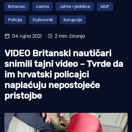
Britanac
carina
Jahte i jedrilice
MUP
Turizam i nautika
Policija
Dubrovnik
korupcija
Pomorstvo
Ribolov
04 rujna 2021
2 min. čitanja
Ekologija
VIDEO Britanski nautičari
Tradicija i kultura
snimili tajni video – Tvrde da
im hrvatski policajci
naplaćuju nepostojeće
pristojbe