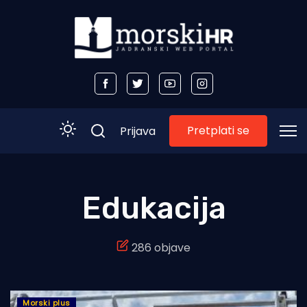
Pretplati se
Prijava
Početna
Edukacija
Morski plus
286 objave
Morski TV
Obala
Otoci
Morski plus