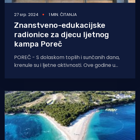
27 srp. 2024
1 MIN. ČITANJA
Znanstveno-edukacijske
radionice za djecu ljetnog
kampa Poreč
POREČ - S dolaskom toplih i sunčanih dana,
krenule su i ljetne aktivnosti. Ove godine u
sklopu projekta EkoPis – Projekta za