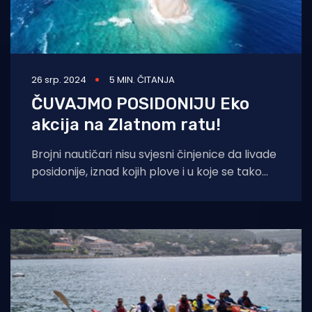
26 srp. 2024
5 MIN. ČITANJA
ČUVAJMO POSIDONIJU Eko
akcija na Zlatnom ratu!
Brojni nautičari nisu svjesni činjenice da livade
posidonije, iznad kojih plove i u koje se tako
često sidre, imaj ključnu