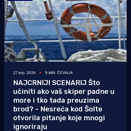
Turizam i nautika
Pomorstvo
Ribolov
Ekologija
Tradicija i kultura
27 srp. 2026
5 MIN. ČITANJA
NAJCRNIJI SCENARIJ Što
učiniti ako vaš skiper padne u
more i tko tada preuzima
brod? - Nesreća kod Šolte
otvorila pitanje koje mnogi
ignoriraju