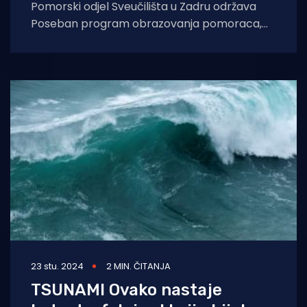
Pomorski odjel Sveučilišta u Zadru održava
Poseban program obrazovanja pomoraca,
sukladno Pravilniku o zvanjima i
svjedodžbama o osposobljenosti pomoraca.
Program
23 stu. 2024
2 MIN. ČITANJA
TSUNAMI Ovako nastaje