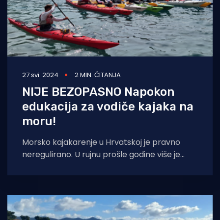
27 svi. 2024
2 MIN. ČITANJA
NIJE BEZOPASNO Napokon
edukacija za vodiče kajaka na
moru!
Morsko kajakarenje u Hrvatskoj je pravno
neregulirano. U rujnu prošle godine više je
kajakaša uslijed jakog vjetra zamalo
nastradalo u