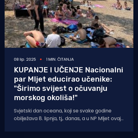
08 lip. 2025
1 MIN. ČITANJA
KUPANJE I UČENJE Nacionalni
par Mljet educirao učenike:
"Širimo svijest o očuvanju
morskog okoliša!"
Svjetski dan oceana, koji se svake godine
obilježava 8. lipnja, tj,. danas, a u NP Mljet ovaj
suvažan dan preduhitrili