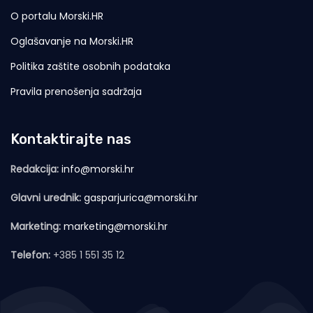
O portalu Morski.HR
Oglašavanje na Morski.HR
Politika zaštite osobnih podataka
Pravila prenošenja sadržaja
Kontaktirajte nas
Redakcija:
info@morski.hr
Glavni urednik:
gasparjurica@morski.hr
Marketing:
marketing@morski.hr
Telefon:
+385 1 551 35 12