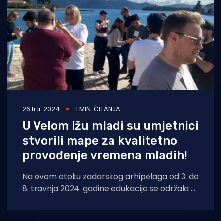
26 tra. 2024
1 MIN. ČITANJA
U Velom Ižu mladi su umjetnici
stvorili mape za kvalitetno
provođenje vremena mladih!
Na ovom otoku zadarskog arhipelaga od 3. do
8. travnja 2024. godine edukacija se održala u
Društveno kulturnom centru „Školj“