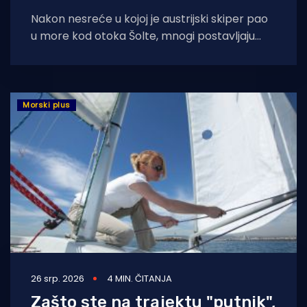
Nakon nesreće u kojoj je austrijski skiper pao
u more kod otoka Šolte, mnogi postavljaju
legitimno pitanje: što kada zapovjednik
Morski plus
26 srp. 2026
4 MIN. ČITANJA
Zašto ste na trajektu "putnik",