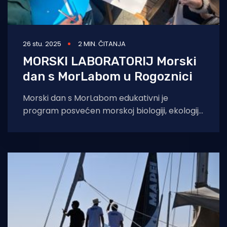
26 stu. 2025
2 MIN. ČITANJA
MORSKI LABORATORIJ Morski
dan s MorLabom u Rogoznici
Morski dan s MorLabom edukativni je
program posvećen morskoj biologiji, ekologiji i
podizanju svijesti o važnosti zaštite mora i
obale