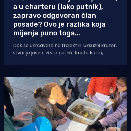
a u charteru (iako putnik),
zapravo odgovoran član
posade? Ovo je razlika koja
mijenja puno toga...
Dok se ukrcavate na trajekt ili luksuzni kruzer,
stvar je jasna: vi ste putnik. Imate kartu,
sjedite, pijete kavu i