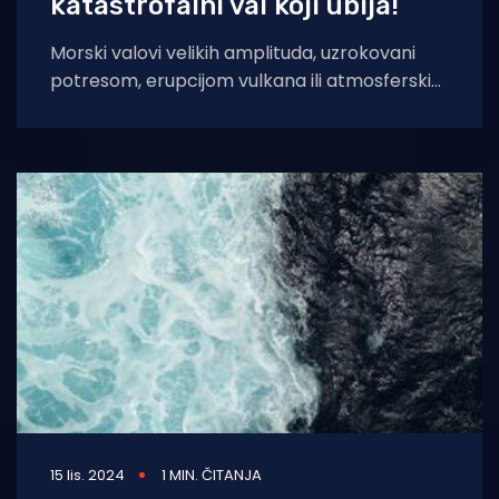
katastrofalni val koji ubija!
Morski valovi velikih amplituda, uzrokovani
potresom, erupcijom vulkana ili atmosferskim
poremećajem nazivaju se “tsunami”. Riječ je
izvedena iz dvije japanske
15 lis. 2024
1 MIN. ČITANJA