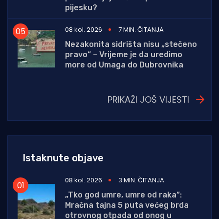
pijesku?
08 kol. 2026
7 MIN. ČITANJA
Nezakonita sidrišta nisu „stečeno
pravo“ – Vrijeme je da uredimo
more od Umaga do Dubrovnika
PRIKAŽI JOŠ VIJESTI
Istaknute objave
08 kol. 2026
3 MIN. ČITANJA
„Tko god umre, umre od raka”:
Mračna tajna 5 puta većeg brda
otrovnog otpada od onog u