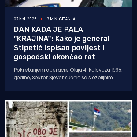
07 kol. 2026
3 MIN. ČITANJA
DAN KADA JE PALA
"KRAJINA": Kako je general
Stipetić ispisao povijest i
gospodski okončao rat
Pokretanjem operacije Oluja 4. kolovoza 1995.
godine, Sektor Sjever suočio se s ozbiljnim
zastojima pod početnim zapovijedanjem, što
je stvorilo