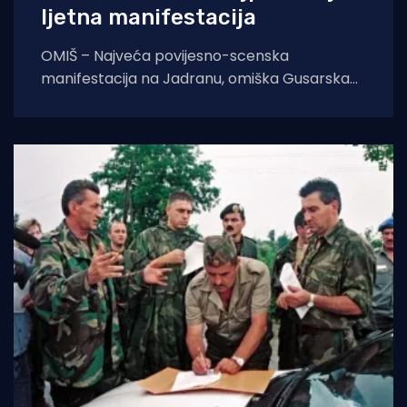
ljetna manifestacija
OMIŠ – Najveća povijesno-scenska
manifestacija na Jadranu, omiška Gusarska
bitka, službeno se vraća na velika vrata.
Nakon višegodišnje stanke koja