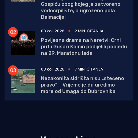
Gospiću zbog kojeg je zatvoreno
vodocrpilište, a ugroženo pola
Dalmacije!
08 kol. 2026
2 MIN. ČITANJA
Povijesna drama na Neretvi: Crni
put i Gusari Komin podijelili pobjedu
na 29. Maratonu lađa
08 kol. 2026
7 MIN. ČITANJA
Nezakonita sidrišta nisu „stečeno
pravo“ – Vrijeme je da uredimo
more od Umaga do Dubrovnika