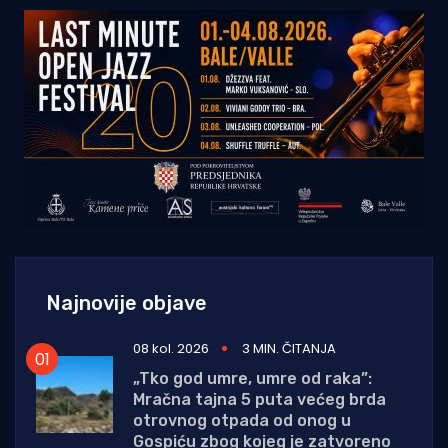
Najnovije objave
08 kol. 2026
3 MIN. ČITANJA
„Tko god umre, umre od raka”:
Mračna tajna 5 puta većeg brda
otrovnog otpada od onog u
Gospiću zbog kojeg je zatvoreno