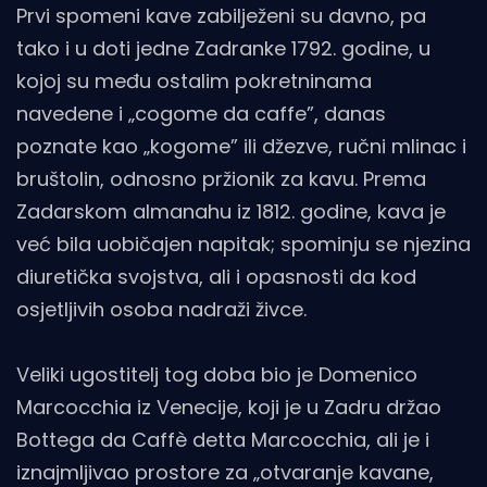
Prvi spomeni kave zabilježeni su davno, pa
tako i u doti jedne Zadranke 1792. godine, u
kojoj su među ostalim pokretninama
navedene i „cogome da caffe”, danas
poznate kao „kogome” ili džezve, ručni mlinac i
bruštolin, odnosno pržionik za kavu. Prema
Zadarskom almanahu iz 1812. godine, kava je
već bila uobičajen napitak; spominju se njezina
diuretička svojstva, ali i opasnosti da kod
osjetljivih osoba nadraži živce.
Veliki ugostitelj tog doba bio je Domenico
Marcocchia iz Venecije, koji je u Zadru držao
Bottega da Caffè detta Marcocchia, ali je i
iznajmljivao prostore za „otvaranje kavane,