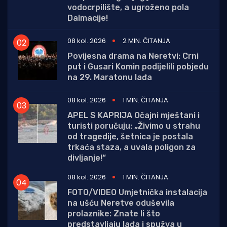
vodocrpilište, a ugroženo pola
Dalmacije!
08 kol. 2026
2 MIN. ČITANJA
Povijesna drama na Neretvi: Crni
put i Gusari Komin podijelili pobjedu
na 29. Maratonu lađa
08 kol. 2026
1 MIN. ČITANJA
APEL S KAPRIJA Očajni mještani i
turisti poručuju: „Živimo u strahu
od tragedije, šetnica je postala
trkaća staza, a uvala poligon za
divljanje!“
08 kol. 2026
1 MIN. ČITANJA
FOTO/VIDEO Umjetnička instalacija
na ušću Neretve oduševila
prolaznike: Znate li što
predstavljaju lađa i spužva u