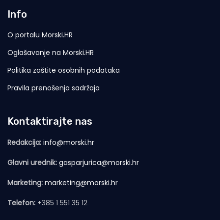
Info
O portalu Morski.HR
Oglašavanje na Morski.HR
Politika zaštite osobnih podataka
Pravila prenošenja sadržaja
Kontaktirajte nas
Redakcija:
info@morski.hr
Glavni urednik:
gasparjurica@morski.hr
Marketing:
marketing@morski.hr
Telefon:
+385 1 551 35 12