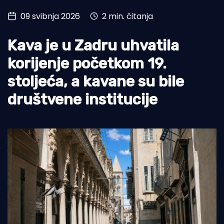
09 svibnja 2026
2 min. čitanja
Turizam i nautika
Pomorstvo
Kava je u Zadru uhvatila
Ribolov
korijenje početkom 19.
stoljeća, a kavane su bile
Ekologija
društvene institucije
Tradicija i kultura