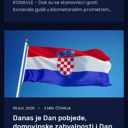
KONAVLE - Dok su se stanovnici i gosti
Konavala gušili u kilometarskim prometnim
čepovima na jedinoj lokalnoj cesti, načelniku
Boži Lasiću
05 kol. 2026
2 MIN. ČITANJA
Danas je Dan pobjede,
domovinske zahvalnosti i Dan