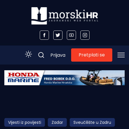
Pretplati se
Prijava
Početna
Morski plus
Morski TV
Obala
Vijesti iz povijesti
Zadar
Sveučilište u Zadru
Otoci