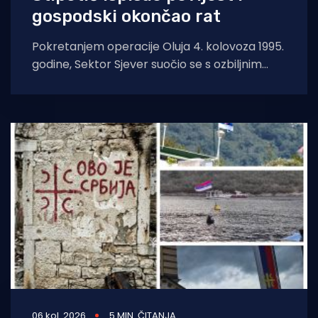
gospodski okončao rat
Pokretanjem operacije Oluja 4. kolovoza 1995.
godine, Sektor Sjever suočio se s ozbiljnim
zastojima pod početnim zapovijedanjem, što
je stvorilo
06 kol. 2026
5 MIN. ČITANJA