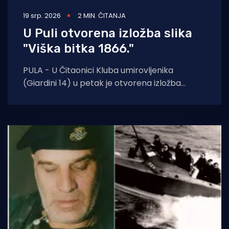
19 srp. 2026
2 MIN. ČITANJA
U Puli otvorena izložba slika
"Viška bitka 1866."
PULA - U Čitaonici Kluba umirovljenika
(Giardini 14) u petak je otvorena izložba
slika Viška bitka 1866. pulskog
marinista Cvetka Išića.