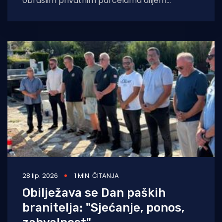
obraslim privatnim parcelama diljem
Hrvatske, istražili smo kako su neodgovorne
vlasnike tretirali
28 lip. 2026
1 MIN. ČITANJA
Obilježava se Dan paških
branitelja: "Sjećanje, ponos,