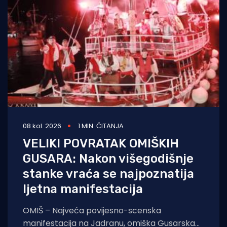
Turizam i nautika
Pomorstvo
Ribolov
Ekologija
Tradicija i kultura
08 kol. 2026
1 MIN. ČITANJA
VELIKI POVRATAK OMIŠKIH
GUSARA: Nakon višegodišnje
stanke vraća se najpoznatija
ljetna manifestacija
OMIŠ – Najveća povijesno-scenska
manifestacija na Jadranu, omiška Gusarska