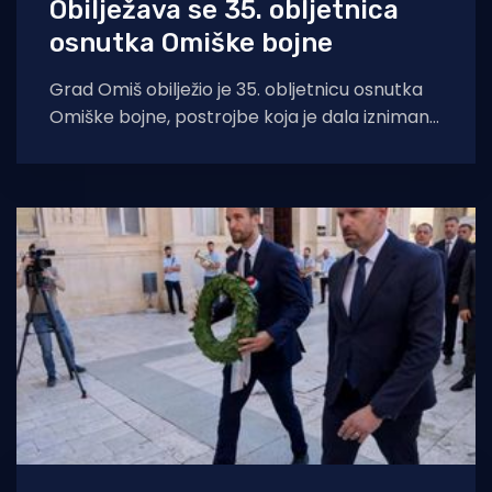
Obilježava se 35. obljetnica
osnutka Omiške bojne
Grad Omiš obilježio je 35. obljetnicu osnutka
Omiške bojne, postrojbe koja je dala izniman
doprinos u Domovinskom ratu. Zajednička
čestitka