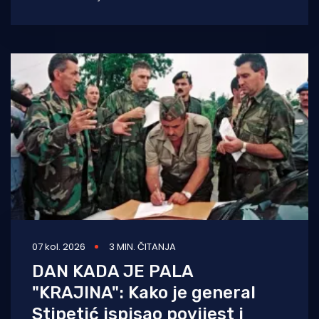
bitka, službeno se vraća na velika vrata.
Nakon višegodišnje stanke koja
07 kol. 2026
3 MIN. ČITANJA
DAN KADA JE PALA
"KRAJINA": Kako je general
Stipetić ispisao povijest i