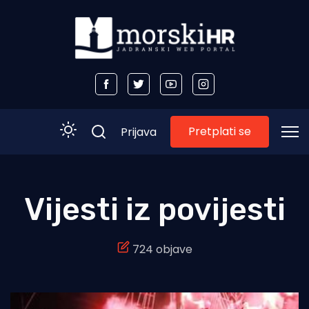
Pretplati se
Prijava
Početna
Vijesti iz povijesti
Morski plus
724 objave
Morski TV
Obala
Otoci