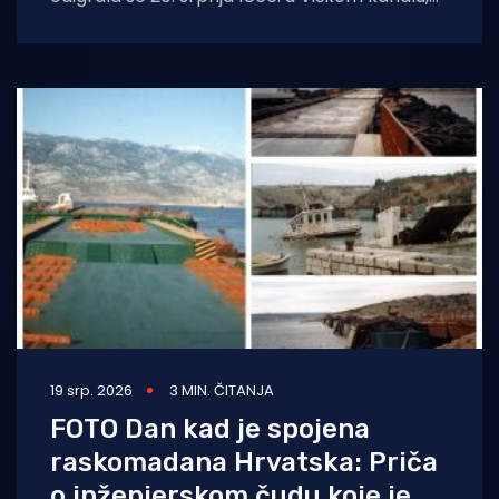
blizu otoka Visa. Bila
19 srp. 2026
3 MIN. ČITANJA
FOTO Dan kad je spojena
raskomadana Hrvatska: Priča
o inženjerskom čudu koje je