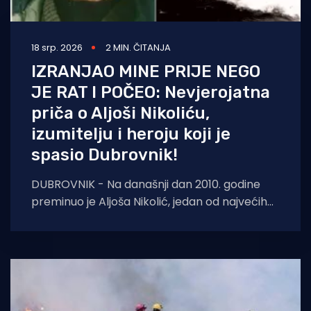
18 srp. 2026
2 MIN. ČITANJA
IZRANJAO MINE PRIJE NEGO
JE RAT I POČEO: Nevjerojatna
priča o Aljoši Nikoliću,
izumitelju i heroju koji je
spasio Dubrovnik!
DUBROVNIK - Na današnji dan 2010. godine
preminuo je Aljoša Nikolić, jedan od najvećih
heroja obrane dubrovačkog područja u
Domovinskom ratu.