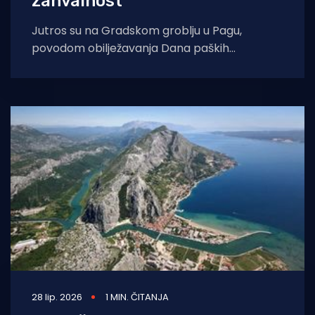
zahvalnost"
Jutros su na Gradskom groblju u Pagu,
povodom obilježavanja Dana paških
branitelja, položeni vijenci i zapaljene svijeće.
- Danas s posebnim
28 lip. 2026
1 MIN. ČITANJA