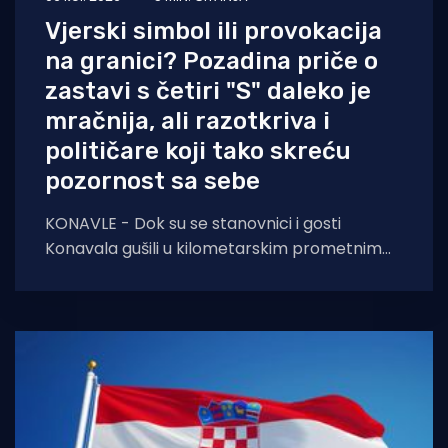
Vjerski simbol ili provokacija
na granici? Pozadina priče o
zastavi s četiri "S" daleko je
mračnija, ali razotkriva i
političare koji tako skreću
pozornost sa sebe
KONAVLE - Dok su se stanovnici i gosti
Konavala gušili u kilometarskim prometnim
čepovima na jedinoj lokalnoj cesti, načelniku
Boži Lasiću