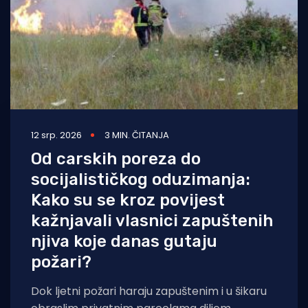
12 srp. 2026
3 MIN. ČITANJA
Od carskih poreza do
socijalističkog oduzimanja:
Kako su se kroz povijest
kažnjavali vlasnici zapuštenih
njiva koje danas gutaju
požari?
Dok ljetni požari haraju zapuštenim i u šikaru