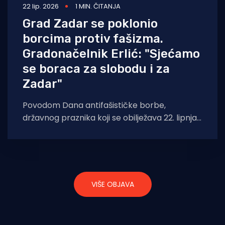
22 lip. 2026
1 MIN. ČITANJA
Grad Zadar se poklonio
borcima protiv fašizma.
Gradonačelnik Erlić: "Sjećamo
se boraca za slobodu i za
Zadar"
Povodom Dana antifašističke borbe,
državnog praznika koji se obilježava 22. lipnja,
gradonačelnik Grada Zadra Šime Erlić i
zamjenik župana Zadarske
VIŠE OBJAVA