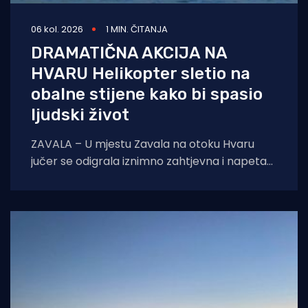
06 kol. 2026
1 MIN. ČITANJA
DRAMATIČNA AKCIJA NA
HVARU Helikopter sletio na
obalne stijene kako bi spasio
ljudski život
ZAVALA – U mjestu Zavala na otoku Hvaru
jučer se odigrala iznimno zahtjevna i napeta
intervencija hitne medicinske službe.
Zahvaljujući nevjerojatnoj