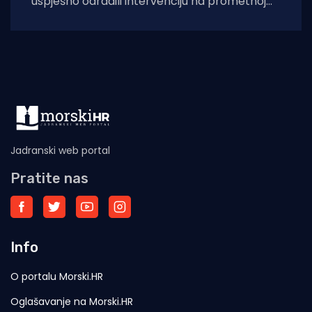
uspješno odradili intervenciju na prometnoj
nesreći prema krčkoj zračnoj luci, vatrogasci
dežurne smjene nisu
Jadranski web portal
Pratite nas
Info
O portalu Morski.HR
Oglašavanje na Morski.HR