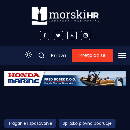
Pretplati se
Prijava
Početna
Morski plus
Morski TV
Obala
Traganje i spašavanje
Splitsko plovno područje
Otoci