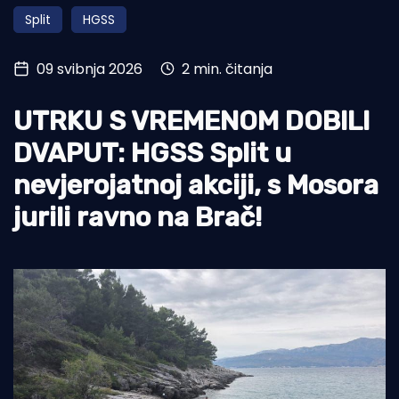
Split
HGSS
Turizam i nautika
Pomorstvo
09 svibnja 2026
2 min. čitanja
Ribolov
UTRKU S VREMENOM DOBILI
Ekologija
DVAPUT: HGSS Split u
Tradicija i kultura
nevjerojatnoj akciji, s Mosora
jurili ravno na Brač!