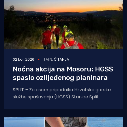
02 kol. 2026
1 MIN. ČITANJA
Noćna akcija na Mosoru: HGSS
spasio ozlijeđenog planinara
SPLIT – Za osam pripadnika Hrvatske gorske
službe spašavanja (HGSS) Stanice Split
protekla noć protekla je u znaku još jedne
uspješne