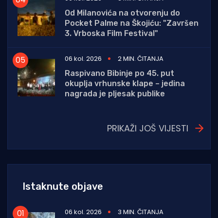
Od Milanovića na otvorenju do
Pocket Palme na Škojiću: "Završen
3. Vrboska Film Festival"
06 kol. 2026
2 MIN. ČITANJA
Raspivano Bibinje po 45. put
okuplja vrhunske klape – jedina
nagrada je pljesak publike
PRIKAŽI JOŠ VIJESTI
Istaknute objave
06 kol. 2026
3 MIN. ČITANJA