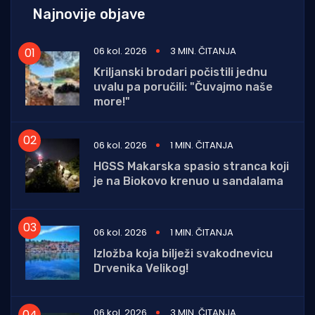
Najnovije objave
06 kol. 2026
3 MIN. ČITANJA
Kriljanski brodari počistili jednu
uvalu pa poručili: "Čuvajmo naše
more!"
06 kol. 2026
1 MIN. ČITANJA
HGSS Makarska spasio stranca koji
je na Biokovo krenuo u sandalama
06 kol. 2026
1 MIN. ČITANJA
Izložba koja bilježi svakodnevicu
Drvenika Velikog!
06 kol. 2026
3 MIN. ČITANJA