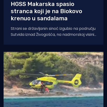
HGSS Makarska spasio
stranca koji je na Biokovo
krenuo u sandalama
Strani se državljanin sinoć izgubio na području
Sutvida iznad Živogošća, na nadmorskoj visini
od oko 1.050 metara. Muškarac je