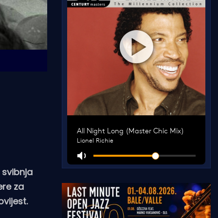
 svibnja
ere za
vijest.