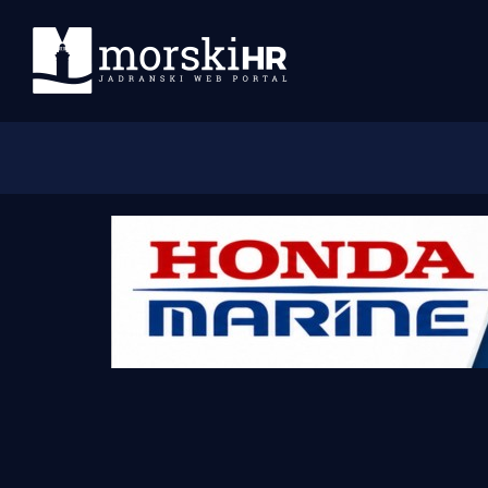
Početna
Morski plus
Morski TV
Obala
Otoci
Turizam i nautika