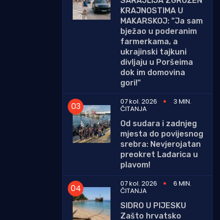
SARAJLIJA ZGROŽEN
KRAJNOSTIMA U
MAKARSKOJ: "Ja sam
bježao u poderanim
farmerkama, a
ukrajinski tajkuni
divljaju u Poršeima
dok im domovina
gori!"
07 kol. 2026
3 MIN.
ČITANJA
Od sudara i zadnjeg
mjesta do povijesnog
srebra: Nevjerojatan
preokret Lađarica u
plavom!
07 kol. 2026
6 MIN.
ČITANJA
SIDRO U PIJESKU
Zašto hrvatsko