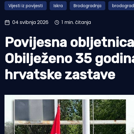
Vijesti iz povijesti
Iskra
Brodogradnja
brodogradi
Pomorstvo
Ribolov
04 svibnja 2026
1 min. čitanja
Ekologija
Povijesna obljetnica
Tradicija i kultura
Obilježeno 35 godin
hrvatske zastave