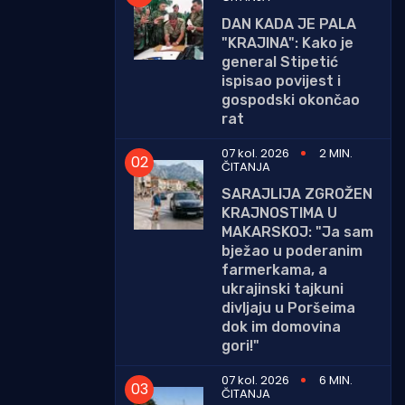
DAN KADA JE PALA
"KRAJINA": Kako je
general Stipetić
ispisao povijest i
gospodski okončao
rat
07 kol. 2026
2 MIN.
ČITANJA
SARAJLIJA ZGROŽEN
KRAJNOSTIMA U
MAKARSKOJ: "Ja sam
bježao u poderanim
farmerkama, a
ukrajinski tajkuni
divljaju u Poršeima
dok im domovina
gori!"
07 kol. 2026
6 MIN.
ČITANJA