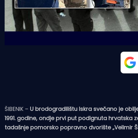
ŠIBENIK –
U brodogradilištu Iskra svečano je obilj
1991. godine, ondje prvi put podignuta hrvatska 
tadašnje pomorsko popravno dvorište „Velimir Šk