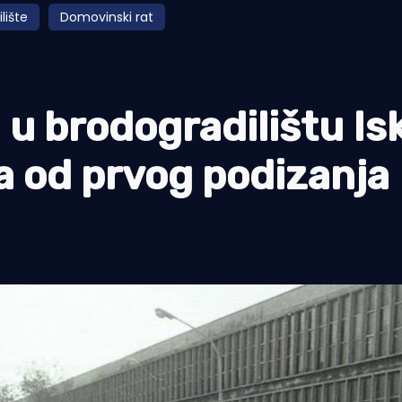
lište
Domovinski rat
 u brodogradilištu Is
a od prvog podizanja