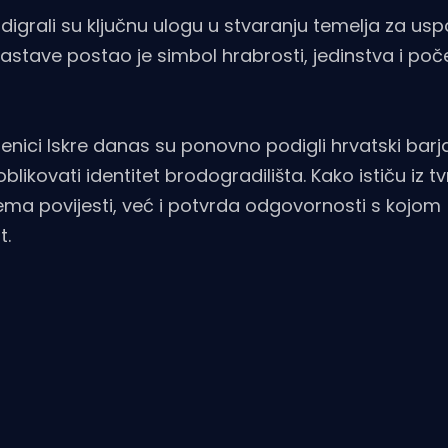
odigrali su ključnu ulogu u stvaranju temelja za us
astave postao je simbol hrabrosti, jedinstva i po
lenici Iskre danas su ponovno podigli hrvatski barj
likovati identitet brodogradilišta. Kako ističu iz tv
ema povijesti, već i potvrda odgovornosti s kojom
t.