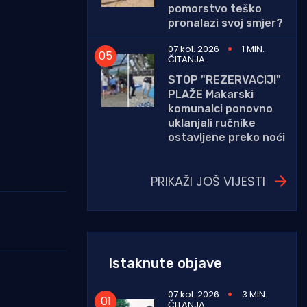
pomorstvo teško
pronalazi svoj smjer?
07 kol. 2026
1 MIN.
ČITANJA
STOP "REZERVACIJI"
PLAŽE Makarski
komunalci ponovno
uklanjali ručnike
ostavljene preko noći
PRIKAŽI JOŠ VIJESTI
Istaknute objave
07 kol. 2026
3 MIN.
ČITANJA