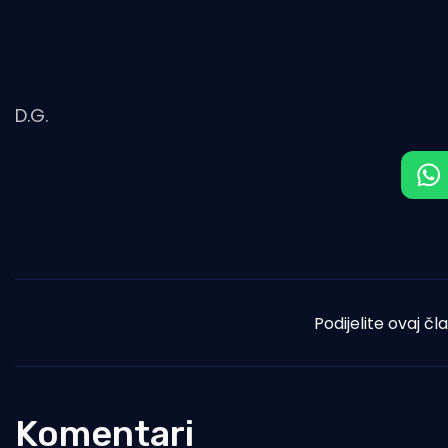
D.G.
Podijelite ovaj čl
Komentari