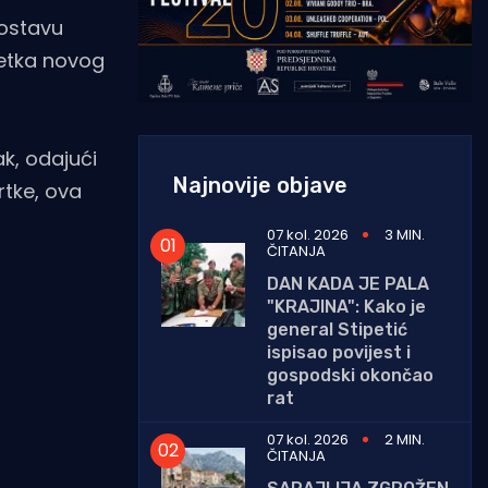
postavu
četka novog
ak, odajući
Najnovije objave
rtke, ova
07 kol. 2026
3 MIN.
ČITANJA
DAN KADA JE PALA
"KRAJINA": Kako je
general Stipetić
ispisao povijest i
gospodski okončao
rat
07 kol. 2026
2 MIN.
ČITANJA