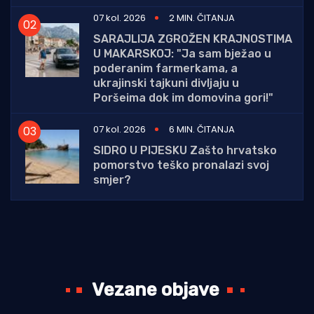
07 kol. 2026
2 MIN. ČITANJA
SARAJLIJA ZGROŽEN KRAJNOSTIMA
U MAKARSKOJ: "Ja sam bježao u
poderanim farmerkama, a
ukrajinski tajkuni divljaju u
Poršeima dok im domovina gori!"
07 kol. 2026
6 MIN. ČITANJA
SIDRO U PIJESKU Zašto hrvatsko
pomorstvo teško pronalazi svoj
smjer?
Vezane objave