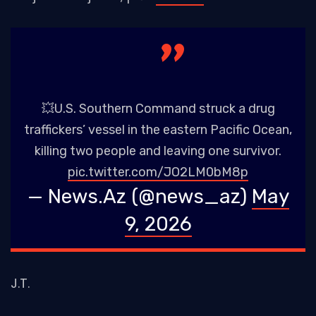
💥U.S. Southern Command struck a drug
traffickers’ vessel in the eastern Pacific Ocean,
killing two people and leaving one survivor.
pic.twitter.com/JO2LM0bM8p
— News.Az (@news_az)
May
9, 2026
J.T.