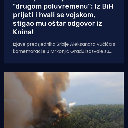
"drugom poluvremenu": Iz BiH
prijeti i hvali se vojskom,
stigao mu oštar odgovor iz
Knina!
Izjave predsjednika Srbije Aleksandra Vučića s
komemoracije u Mrkonjić Gradu izazvale su
val reakcija u hrvatskom političkom vrhu.
Vučić je