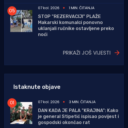
07 kol. 2026
1 MIN. ČITANJA
STOP "REZERVACIJI" PLAŽE
Makarski komunalci ponovno
uklanjali ručnike ostavljene preko
noći
PRIKAŽI JOŠ VIJESTI
Istaknute objave
07 kol. 2026
3 MIN. ČITANJA
DAN KADA JE PALA "KRAJINA": Kako
je general Stipetić ispisao povijest i
gospodski okončao rat