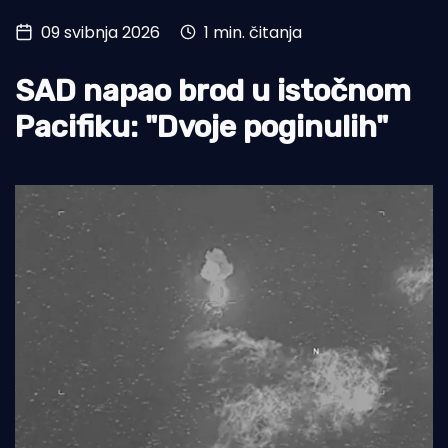
09 svibnja 2026
1 min. čitanja
Turizam i nautika
Pomorstvo
SAD napao brod u istočnom
Ribolov
Pacifiku: "Dvoje poginulih"
Ekologija
Tradicija i kultura