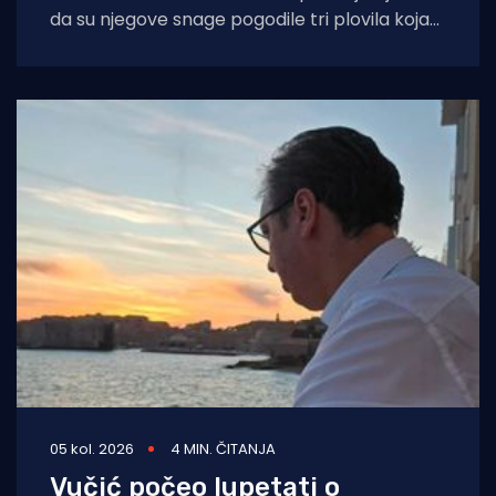
da su njegove snage pogodile tri plovila koja
su se "koristila za
05 kol. 2026
4 MIN. ČITANJA
Vučić počeo lupetati o