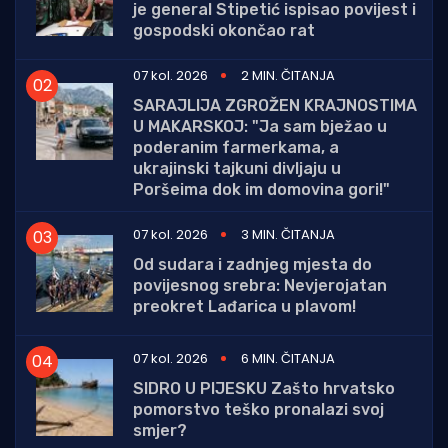
je general Stipetić ispisao povijest i
gospodski okončao rat
07 kol. 2026
2 MIN. ČITANJA
SARAJLIJA ZGROŽEN KRAJNOSTIMA
U MAKARSKOJ: "Ja sam bježao u
poderanim farmerkama, a
ukrajinski tajkuni divljaju u
Poršeima dok im domovina gori!"
07 kol. 2026
3 MIN. ČITANJA
Od sudara i zadnjeg mjesta do
povijesnog srebra: Nevjerojatan
preokret Lađarica u plavom!
07 kol. 2026
6 MIN. ČITANJA
SIDRO U PIJESKU Zašto hrvatsko
pomorstvo teško pronalazi svoj
smjer?