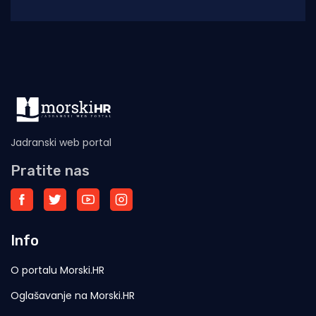
migracijske krize u španjolskoj enklavi Ceuti.
Odlukom predsjednice EK Ursule
Jadranski web portal
Pratite nas
Info
O portalu Morski.HR
Oglašavanje na Morski.HR