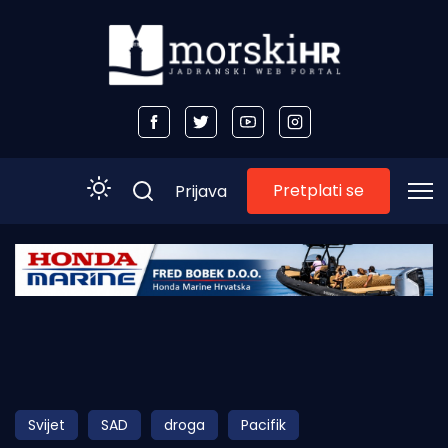
Pretplati se
Prijava
Početna
Morski plus
Morski TV
Obala
Svijet
SAD
droga
Pacifik
Otoci