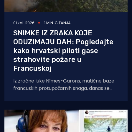
01 kol. 2026
1 MIN. ČITANJA
SNIMKE IZ ZRAKA KOJE
ODUZIMAJU DAH: Pogledajte
kako hrvatski piloti gase
strahovite požare u
Francuskoj
Iz zračne luke Nîmes-Garons, matične baze
francuskih protupožarnih snaga, danas se
javio kapetan hrvatske posade Canadaira
bojnik Igor Mindoljević: