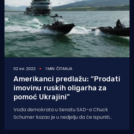
02 svi. 2022
1 MIN. ČITANJA
Amerikanci predlažu: “Prodati
imovinu ruskih oligarha za
pomoć Ukrajini”
Vođa demokrata u Senatu SAD-a Chuck
Schumer kazao je u nedjelju da će ispuniti
zahtjev Bidenove administracije o dodavanju