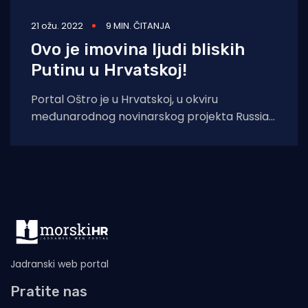
21 ožu. 2022
9 MIN. ČITANJA
Ovo je imovina ljudi bliskih
Putinu u Hrvatskoj!
Portal Oštro je u Hrvatskoj, u okviru
međunarodnog novinarskog projekta Russian
Assets Tracker, koji će otkrivati i bilježiti
imovinu ljudi
Jadranski web portal
Pratite nas