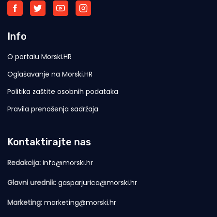
Info
O portalu Morski.HR
Oglašavanje na Morski.HR
Politika zaštite osobnih podataka
Pravila prenošenja sadržaja
Kontaktirajte nas
Redakcija:
info@morski.hr
Glavni urednik:
gasparjurica@morski.hr
Marketing:
marketing@morski.hr