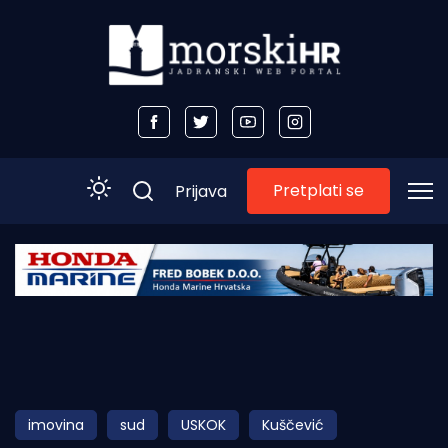
Pretplati se
Prijava
Početna
Morski plus
Morski TV
Obala
imovina
sud
USKOK
Kuščević
Otoci