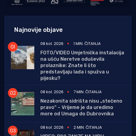
Najnovije objave
08 kol. 2026
1 MIN. ČITANJA
FOTO/VIDEO Umjetnička instalacija
na ušću Neretve oduševila
prolaznike: Znate li što
predstavljaju lađa i spužva u
pijesku?
08 kol. 2026
7 MIN. ČITANJA
Nezakonita sidrišta nisu „stečeno
pravo“ – Vrijeme je da uredimo
more od Umaga do Dubrovnika
08 kol. 2026
2 MIN. ČITANJA