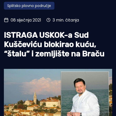
Splitsko plovno područje
Turizam i nautika
Pomorstvo
08 siječnja 2021
3 min. čitanja
Ribolov
ISTRAGA USKOK-a Sud
Ekologija
Kuščeviću blokirao kuću,
Tradicija i kultura
“štalu” i zemljište na Braču