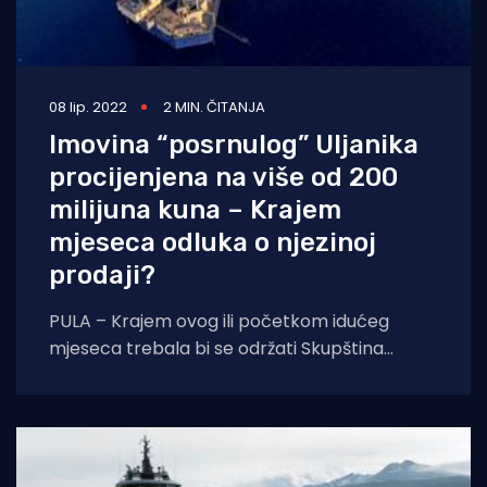
08 lip. 2022
2 MIN. ČITANJA
Imovina “posrnulog” Uljanika
procijenjena na više od 200
milijuna kuna – Krajem
mjeseca odluka o njezinoj
prodaji?
PULA – Krajem ovog ili početkom idućeg
mjeseca trebala bi se održati Skupština
vjerovnika Uljanik brodogradilišta u stečaju na
kojoj bi