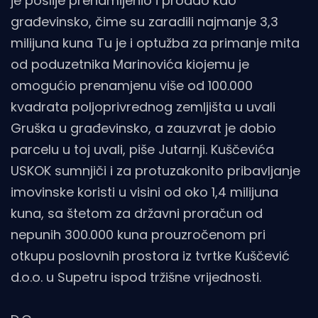
je poslije prenamijenio i prodao kao
građevinsko, čime su zaradili najmanje 3,3
milijuna kuna Tu je i optužba za primanje mita
od poduzetnika Marinovića kiojemu je
omogućio prenamjenu više od 100.000
kvadrata poljoprivrednog zemljišta u uvali
Gruška u građevinsko, a zauzvrat je dobio
parcelu u toj uvali, piše Jutarnji. Kuščevića
USKOK sumnjiči i za protuzakonito pribavljanje
imovinske koristi u visini od oko 1,4 milijuna
kuna, sa štetom za državni proračun od
nepunih 300.000 kuna prouzročenom pri
otkupu poslovnih prostora iz tvrtke Kuščević
d.o.o. u Supetru ispod tržišne vrijednosti.