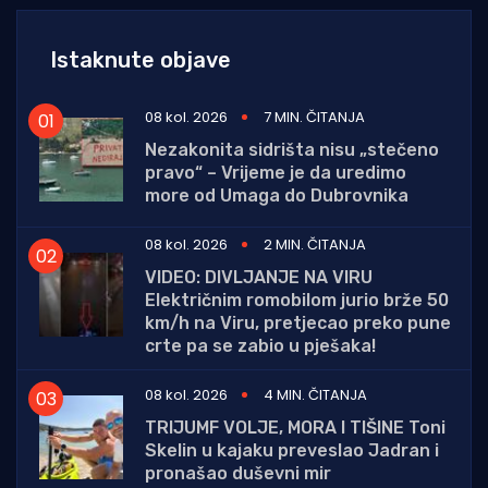
Istaknute objave
08 kol. 2026
7 MIN. ČITANJA
Nezakonita sidrišta nisu „stečeno
pravo“ – Vrijeme je da uredimo
more od Umaga do Dubrovnika
08 kol. 2026
2 MIN. ČITANJA
VIDEO: DIVLJANJE NA VIRU
Električnim romobilom jurio brže 50
km/h na Viru, pretjecao preko pune
crte pa se zabio u pješaka!
08 kol. 2026
4 MIN. ČITANJA
TRIJUMF VOLJE, MORA I TIŠINE Toni
Skelin u kajaku preveslao Jadran i
pronašao duševni mir