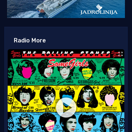
Radio More