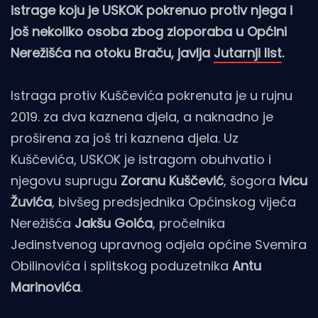
istrage koju je USKOK pokrenuo protiv njega i
još nekoliko osoba zbog zloporaba u Općini
Nerežišća na otoku Braču, javlja
Jutarnji list
.
Istraga protiv Kuščevića pokrenuta je u rujnu
2019. za dva kaznena djela, a naknadno je
proširena za još tri kaznena djela. Uz
Kuščevića, USKOK je istragom obuhvatio i
njegovu suprugu
Zoranu Kuščević
, šogora
Ivicu
Žuvića
, bivšeg predsjednika Općinskog vijeća
Nerežišća
Jakšu Goića
, pročelnika
Jedinstvenog upravnog odjela općine Svemira
Obilinovića i splitskog poduzetnika
Antu
Marinovića
.