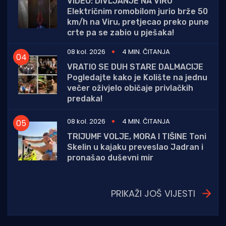
VIDEO: DIVLJANJE NA VIRU
Električnim romobilom jurio brže 50
km/h na Viru, pretjecao preko pune
crte pa se zabio u pješaka!
08 kol. 2026
4 MIN. ČITANJA
VRATIO SE DUH STARE DALMACIJE
Pogledajte kako je Kolište na jednu
večer oživjelo običaje privlačkih
predaka!
08 kol. 2026
4 MIN. ČITANJA
TRIJUMF VOLJE, MORA I TIŠINE Toni
Skelin u kajaku preveslao Jadran i
pronašao duševni mir
PRIKAŽI JOŠ VIJESTI