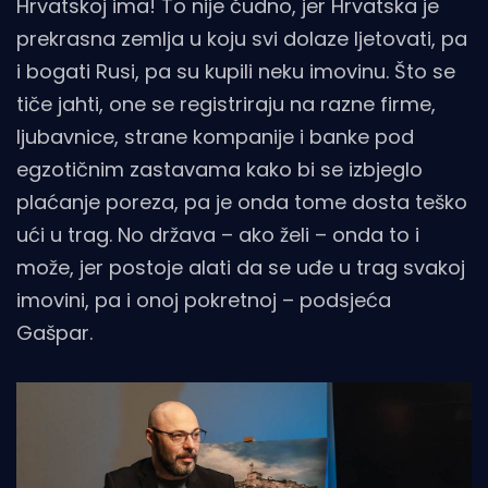
Hrvatskoj ima! To nije čudno, jer Hrvatska je
prekrasna zemlja u koju svi dolaze ljetovati, pa
i bogati Rusi, pa su kupili neku imovinu. Što se
tiče jahti, one se registriraju na razne firme,
ljubavnice, strane kompanije i banke pod
egzotičnim zastavama kako bi se izbjeglo
plaćanje poreza, pa je onda tome dosta teško
ući u trag. No država – ako želi – onda to i
može, jer postoje alati da se uđe u trag svakoj
imovini, pa i onoj pokretnoj – podsjeća
Gašpar.