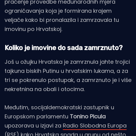
praćenje provedbe međunarodnih mjera
ograničavanja koja je formirana krajem
veljače kako bi pronalazila i zamrzavala tu
imovinu po Hrvatskoj.
Koliko je imovine do sada zamrznuto?
Još u ožujku Hrvatska je zamrznula jahte trojici
tajkuna biskih Putinu u hrvatskim lukama, a za
tri se pokrenulo postupak, a zamrznuto je i više
nekretnina na obali i otocima.
Međutim, socijaldemokratski zastupnik u
Europskom parlamentu
Tonino Picula
upozorava u izjavi za
Radio Slobodna Europa
(RSE)
kako Hrvatska spada u grupu od nešto