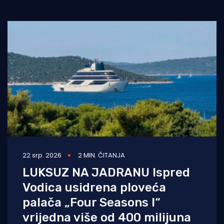
22 srp. 2026
2 MIN. ČITANJA
LUKSUZ NA JADRANU Ispred
Vodica usidrena ploveća
palača „Four Seasons I“
vrijedna više od 400 milijuna