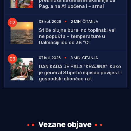
prekinuta katamaranska linija za
Pag, a na A1 uočena i – srna!
08 kol. 2026
2 MIN. ČITANJA
Stiže olujna bura, no toplinski val
ne popušta – temperature u
Dalmaciji idu do 38 °C!
07 kol. 2026
3 MIN. ČITANJA
DAN KADA JE PALA "KRAJINA": Kako
je general Stipetić ispisao povijest i
gospodski okončao rat
Vezane objave