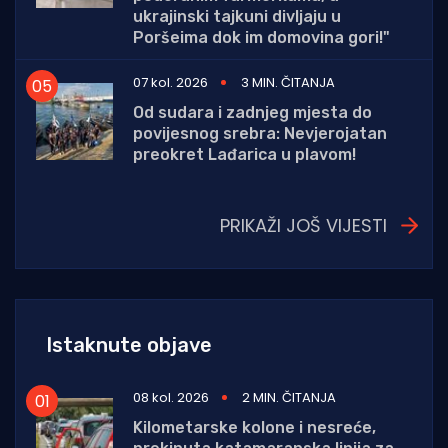
ukrajinski tajkuni divljaju u
Poršeima dok im domovina gori!"
07 kol. 2026
3 MIN. ČITANJA
Od sudara i zadnjeg mjesta do
povijesnog srebra: Nevjerojatan
preokret Lađarica u plavom!
PRIKAŽI JOŠ VIJESTI
Istaknute objave
08 kol. 2026
2 MIN. ČITANJA
Kilometarske kolone i nesreće,