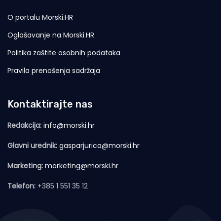
O portalu Morski.HR
Oglašavanje na Morski.HR
Politika zaštite osobnih podataka
Pravila prenošenja sadržaja
Kontaktirajte nas
Redakcija:
info@morski.hr
Glavni urednik:
gasparjurica@morski.hr
Marketing:
marketing@morski.hr
Telefon:
+385 1 551 35 12