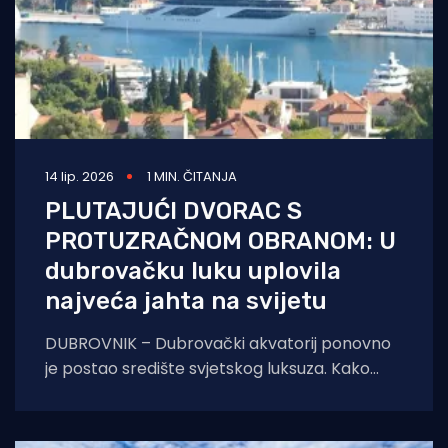
14 lip. 2026
1 MIN. ČITANJA
PLUTAJUĆI DVORAC S
PROTUZRAČNOM OBRANOM: U
dubrovačku luku uplovila
najveća jahta na svijetu
DUBROVNIK – Dubrovački akvatorij ponovno
je postao središte svjetskog luksuza. Kako
javlja Dubrovački dnevnik, u grušku je luku
tijekom dana uplovio