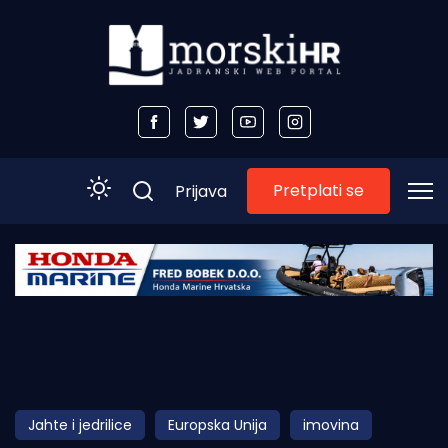
Pretplati se
Prijava
Početna
Morski plus
Morski TV
Obala
Jahte i jedrilice
Europska Unija
imovina
Otoci