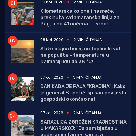
08 kol. 2026
2 MIN. ČITANJA
Kilometarske kolone i nesreće,
prekinuta katamaranska linija za
Pag, a na A1 uočena i – srna!
08 kol. 2026
2 MIN. ČITANJA
Stiže olujna bura, no toplinski val
ne popušta – temperature u
Dalmaciji idu do 38 °C!
07 kol. 2026
3 MIN. ČITANJA
DAN KADA JE PALA "KRAJINA": Kako
je general Stipetić ispisao povijest i
gospodski okončao rat
07 kol. 2026
2 MIN. ČITANJA
SARAJLIJA ZGROŽEN KRAJNOSTIMA
U MAKARSKOJ: "Ja sam bježao u
poderanim farmerkama, a