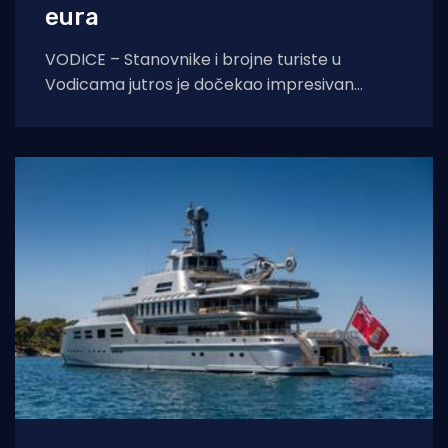
eura
VODICE – Stanovnike i brojne turiste u
Vodicama jutros je dočekao impresivan
prizor na morskom horizontu. Ispred grada
usidrio se Four