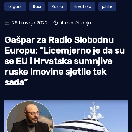
oligarsi
Rusi
Rusija
Hrvatska
jahte
Turizam i nautika
Pomorstvo
26 travnja 2022
4 min. čitanja
Ribolov
Gašpar za Radio Slobodnu
Ekologija
Europu: “Licemjerno je da su
Tradicija i kultura
se EU i Hrvatska sumnjive
ruske imovine sjetile tek
sada”