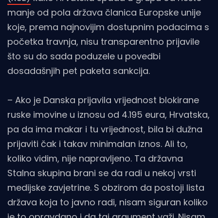
manje od pola država članica Europske unije
koje, prema najnovijim dostupnim podacima s
početka travnja, nisu transparentno prijavile
što su do sada poduzele u povedbi
dosadašnjih pet paketa sankcija.
– Ako je Danska prijavila vrijednost blokirane
ruske imovine u iznosu od 4.195 eura, Hrvatska,
pa da ima makar i tu vrijednost, bila bi dužna
prijaviti čak i takav minimalan iznos. Ali to,
koliko vidim, nije napravljeno. Ta državna
Stalna skupina brani se da radi u nekoj vrsti
medijske zavjetrine. S obzirom da postoji lista
država koja to javno radi, nisam siguran koliko
je to opravdano i da taj argument važi. Nisam