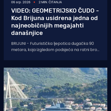
06 srp. 2026
2 MIN. ČITANJA
VIDEO: GEOMETRIJSKO ČUDO -
Kod Brijuna usidrena jedna od
najneobičnijih megajahti
današnjice
BRIJUNI - Futuristička ljepotica dugačka 90
metara, koja izgledom podsjeća na ratni brod
iz znanstveno-fantastičnih filmova, privukla je
sve poglede