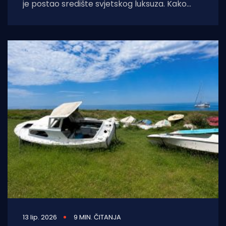
je postao središte svjetskog luksuza. Kako
javlja Dubrovački dnevnik, u grušku je luku
tijekom dana uplovio
13 lip. 2026
9 MIN. ČITANJA