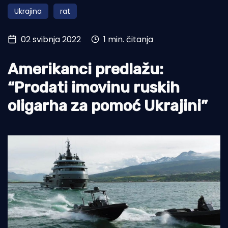
Ukrajina
rat
Turizam i nautika
Pomorstvo
02 svibnja 2022
1 min. čitanja
Ribolov
Amerikanci predlažu:
Ekologija
“Prodati imovinu ruskih
Tradicija i kultura
oligarha za pomoć Ukrajini”