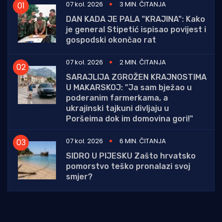
07 kol. 2026
3 MIN. ČITANJA
DAN KADA JE PALA "KRAJINA": Kako
je general Stipetić ispisao povijest i
gospodski okončao rat
07 kol. 2026
2 MIN. ČITANJA
SARAJLIJA ZGROŽEN KRAJNOSTIMA
U MAKARSKOJ: "Ja sam bježao u
poderanim farmerkama, a
ukrajinski tajkuni divljaju u
Poršeima dok im domovina gori!"
07 kol. 2026
6 MIN. ČITANJA
SIDRO U PIJESKU Zašto hrvatsko
pomorstvo teško pronalazi svoj
smjer?