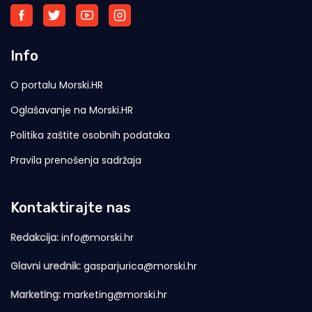
Info
O portalu Morski.HR
Oglašavanje na Morski.HR
Politika zaštite osobnih podataka
Pravila prenošenja sadržaja
Kontaktirajte nas
Redakcija:
info@morski.hr
Glavni urednik:
gasparjurica@morski.hr
Marketing:
marketing@morski.hr