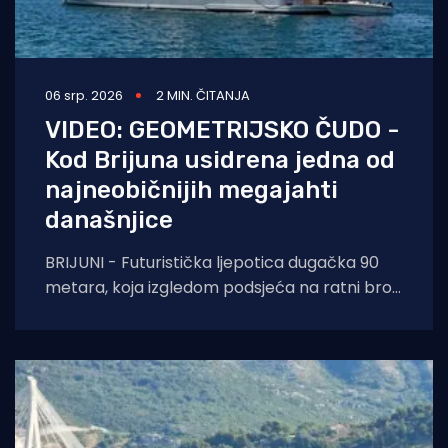
06 srp. 2026
2 MIN. ČITANJA
VIDEO: GEOMETRIJSKO ČUDO -
Kod Brijuna usidrena jedna od
najneobičnijih megajahti
današnjice
BRIJUNI - Futuristička ljepotica dugačka 90
metara, koja izgledom podsjeća na ratni brod
iz znanstveno-fantastičnih filmova, privukla je
sve poglede