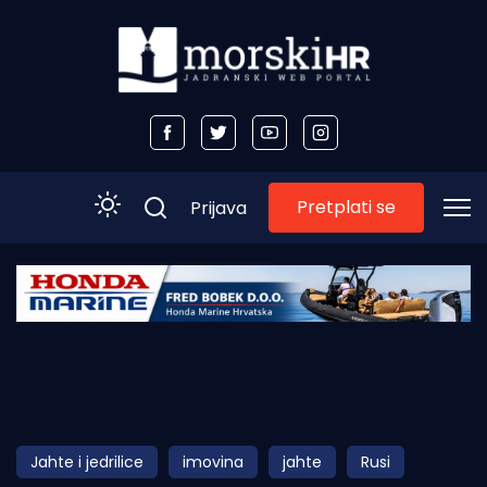
Pretplati se
Prijava
Početna
Morski plus
Morski TV
Obala
Jahte i jedrilice
imovina
jahte
Rusi
Otoci