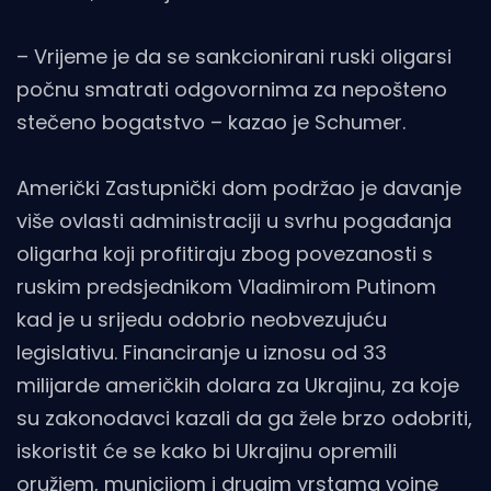
– Vrijeme je da se sankcionirani ruski oligarsi
počnu smatrati odgovornima za nepošteno
stečeno bogatstvo – kazao je Schumer.
Američki Zastupnički dom podržao je davanje
više ovlasti administraciji u svrhu pogađanja
oligarha koji profitiraju zbog povezanosti s
ruskim predsjednikom Vladimirom Putinom
kad je u srijedu odobrio neobvezujuću
legislativu. Financiranje u iznosu od 33
milijarde američkih dolara za Ukrajinu, za koje
su zakonodavci kazali da ga žele brzo odobriti,
iskoristit će se kako bi Ukrajinu opremili
oružjem, municijom i drugim vrstama vojne