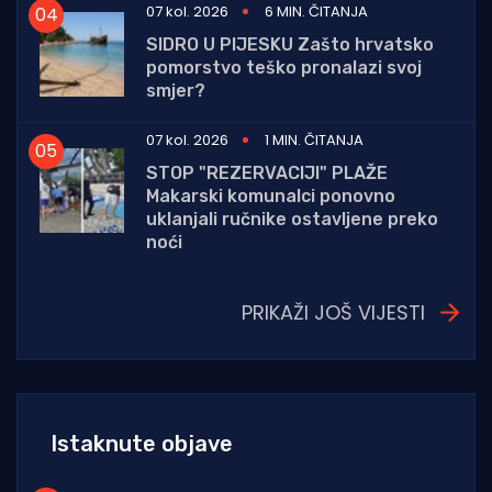
07 kol. 2026
6 MIN. ČITANJA
SIDRO U PIJESKU Zašto hrvatsko
pomorstvo teško pronalazi svoj
smjer?
07 kol. 2026
1 MIN. ČITANJA
STOP "REZERVACIJI" PLAŽE
Makarski komunalci ponovno
uklanjali ručnike ostavljene preko
noći
PRIKAŽI JOŠ VIJESTI
Istaknute objave