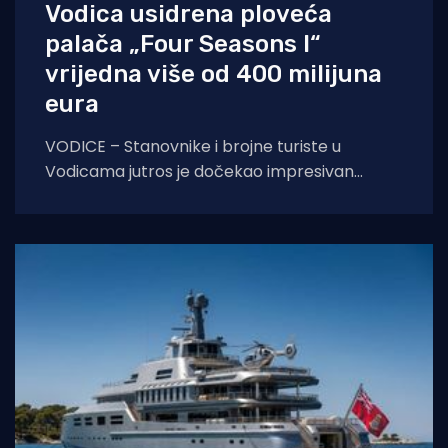
Vodica usidrena ploveća
palača „Four Seasons I“
vrijedna više od 400 milijuna
eura
VODICE – Stanovnike i brojne turiste u
Vodicama jutros je dočekao impresivan
prizor na morskom horizontu. Ispred grada
usidrio se Four