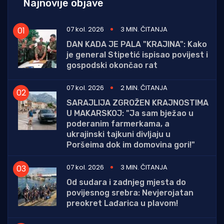
Najnovije objave
07 kol. 2026
3 MIN. ČITANJA
DAN KADA JE PALA "KRAJINA": Kako
je general Stipetić ispisao povijest i
gospodski okončao rat
07 kol. 2026
2 MIN. ČITANJA
SARAJLIJA ZGROŽEN KRAJNOSTIMA
U MAKARSKOJ: "Ja sam bježao u
poderanim farmerkama, a
ukrajinski tajkuni divljaju u
Poršeima dok im domovina gori!"
07 kol. 2026
3 MIN. ČITANJA
Od sudara i zadnjeg mjesta do
povijesnog srebra: Nevjerojatan
preokret Lađarica u plavom!