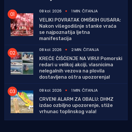
08 kol. 2026
1 MIN. ČITANJA
VELIKI POVRATAK OMIŠKIH GUSARA:
Nakon višegodišnje stanke vraća
se najpoznatija ljetna
manifestacija
08 kol. 2026
2 MIN. ČITANJA
KREĆE ČIŠĆENJE NA VIRU! Pomorski
redari u velikoj akciji, vlasnicima
nelegalnih vezova na plovila
dostavljena oštra upozorenja!
08 kol. 2026
1 MIN. ČITANJA
CRVENI ALARM ZA OBALU: DHMZ
izdao ozbiljno upozorenje, stiže
vrhunac toplinskog vala!