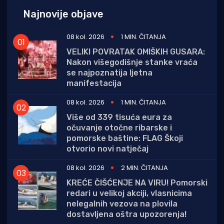
Najnovije objave
08 kol. 2026
1 MIN. ČITANJA
VELIKI POVRATAK OMIŠKIH GUSARA:
Nakon višegodišnje stanke vraća
se najpoznatija ljetna
manifestacija
08 kol. 2026
1 MIN. ČITANJA
Više od 339 tisuća eura za
očuvanje otočne ribarske i
pomorske baštine: FLAG Škoji
otvorio novi natječaj
08 kol. 2026
2 MIN. ČITANJA
KREĆE ČIŠĆENJE NA VIRU! Pomorski
redari u velikoj akciji, vlasnicima
nelegalnih vezova na plovila
dostavljena oštra upozorenja!