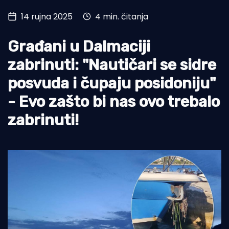
14 rujna 2025
4 min. čitanja
Turizam i nautika
Pomorstvo
Građani u Dalmaciji
Ribolov
zabrinuti: "Nautičari se sidre
posvuda i čupaju posidoniju"
Ekologija
- Evo zašto bi nas ovo trebalo
Tradicija i kultura
zabrinuti!