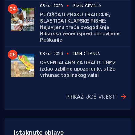
08 kol. 2026
2 MIN. ČITANJA
PUČIŠĆA U ZNAKU TRADICIJE,
SLASTICA I KLAPSKE PISME:
Najavljena treća ovogodišnja
Ribarska večer ispred obnovljene
Peškarije
08 kol. 2026
1 MIN. ČITANJA
CRVENI ALARM ZA OBALU: DHMZ
izdao ozbiljno upozorenje, stiže
vrhunac toplinskog vala!
PRIKAŽI JOŠ VIJESTI
Istaknute objave