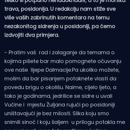
teško ili potpuno nenadoknadiv, a to je morska
trava, posidonija. U redakciju nam stiže sve
više vaših zabrinutih komentara na temu
nezakonitog sidrenja u posidoniji, pa ćemo
izdvojiti dva primjera.
- Pratim vaš rad i zalaganje da temama o
kojima pišete bar malo pomognete očuvanju
ove naše lijepe Dalmacije.Pa ukoliko možete,
molim da bar pisanjem potaknete vlasti da
povedu brigu o okolišu. Naime, cijelo ljeto, a
tako je godinama, jedrilice se sidre u uvali
Vučine i mjestu Žuljana rujući po posidoniji
uništavajući je bez milosti. Slika koju smo
snimili sinoć i koju šaljem u prilogu potakla me