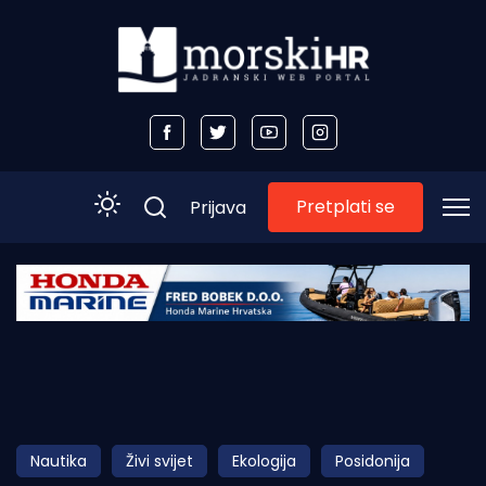
Pretplati se
Prijava
Početna
Morski plus
Morski TV
Obala
Nautika
Živi svijet
Ekologija
Posidonija
Otoci