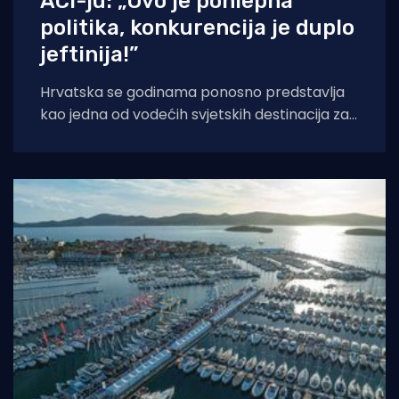
ACI-ju: „Ovo je pohlepna
politika, konkurencija je duplo
jeftinija!”
Hrvatska se godinama ponosno predstavlja
kao jedna od vodećih svjetskih destinacija za
nautički turizam. Međutim, sve glasnija
šaputanja po palubama