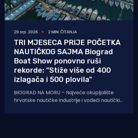
29 srp. 2026
2 MIN. ČITANJA
TRI MJESECA PRIJE POČETKA
NAUTIČKOG SAJMA Biograd
Boat Show ponovno ruši
rekorde: "Stiže više od 400
izlagača i 500 plovila"
BIOGRAD NA MORU – Najveće okupljalište
hrvatske nautičke industrije i vodeći nautički
sajam u regiji, Biograd Boat Show, sprema se
za