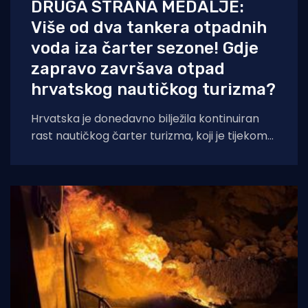
DRUGA STRANA MEDALJE:
Više od dva tankera otpadnih
voda iza čarter sezone! Gdje
zapravo završava otpad
hrvatskog nautičkog turizma?
Hrvatska je donedavno bilježila kontinuiran
rast nautičkog čarter turizma, koji je tijekom
2025. godine (siječanj–studeni) prema
podacima Ministarstva pomorstva,