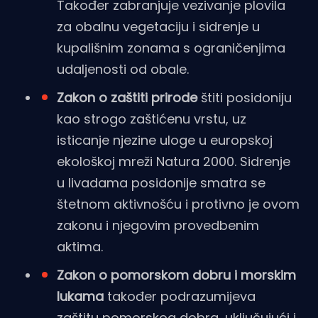
Također zabranjuje vezivanje plovila
za obalnu vegetaciju i sidrenje u
kupališnim zonama s ograničenjima
udaljenosti od obale.
Zakon o zaštiti prirode
štiti posidoniju
kao strogo zaštićenu vrstu, uz
isticanje njezine uloge u europskoj
ekološkoj mreži Natura 2000. Sidrenje
u livadama posidonije smatra se
štetnom aktivnošću i protivno je ovom
zakonu i njegovim provedbenim
aktima.
Zakon o pomorskom dobru i morskim
lukama
također podrazumijeva
zaštitu pomorskog dobra, uključujući i