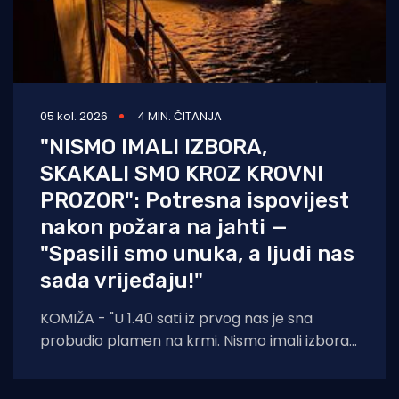
05 kol. 2026
4 MIN. ČITANJA
"NISMO IMALI IZBORA,
SKAKALI SMO KROZ KROVNI
PROZOR": Potresna ispovijest
nakon požara na jahti —
"Spasili smo unuka, a ljudi nas
sada vrijeđaju!"
KOMIŽA - "U 1.40 sati iz prvog nas je sna
probudio plamen na krmi. Nismo imali izbora
— suprug, ja