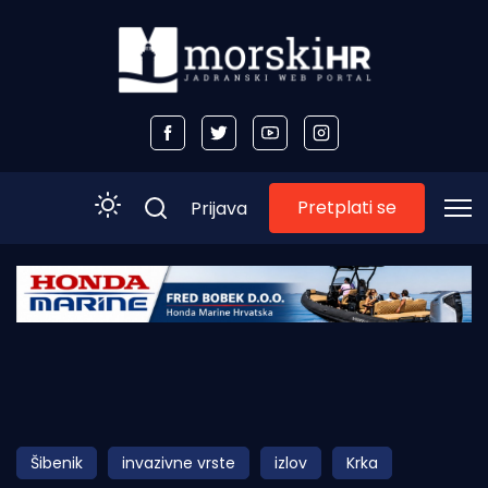
Pretplati se
Prijava
Početna
Morski plus
Morski TV
Obala
Šibenik
invazivne vrste
izlov
Krka
Otoci