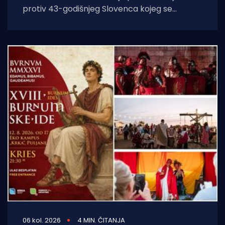
protiv 43-godišnjeg Slovenca kojeg se
sumnjiči da je opuškom cigarete izazvao
požar. Incident se dogodio
06 kol. 2026
4 MIN. ČITANJA