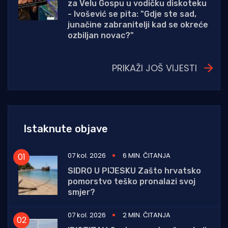
za Velu Gospu u vodičku diskoteku
- Ivošević se pita: "Gdje ste sad,
junačine zabranitelji kad se okreće
ozbiljan novac?"
PRIKAŽI JOŠ VIJESTI
Istaknute objave
07 kol. 2026
6 MIN. ČITANJA
SIDRO U PIJESKU Zašto hrvatsko
pomorstvo teško pronalazi svoj
smjer?
07 kol. 2026
2 MIN. ČITANJA