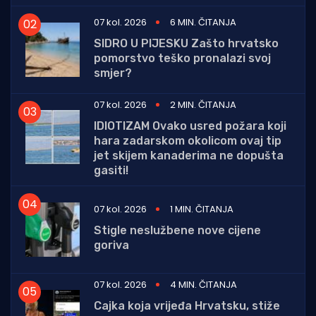
07 kol. 2026
6 MIN. ČITANJA
SIDRO U PIJESKU Zašto hrvatsko
pomorstvo teško pronalazi svoj
smjer?
07 kol. 2026
2 MIN. ČITANJA
IDIOTIZAM Ovako usred požara koji
hara zadarskom okolicom ovaj tip
jet skijem kanaderima ne dopušta
gasiti!
07 kol. 2026
1 MIN. ČITANJA
Stigle neslužbene nove cijene
goriva
07 kol. 2026
4 MIN. ČITANJA
Cajka koja vrijeđa Hrvatsku, stiže