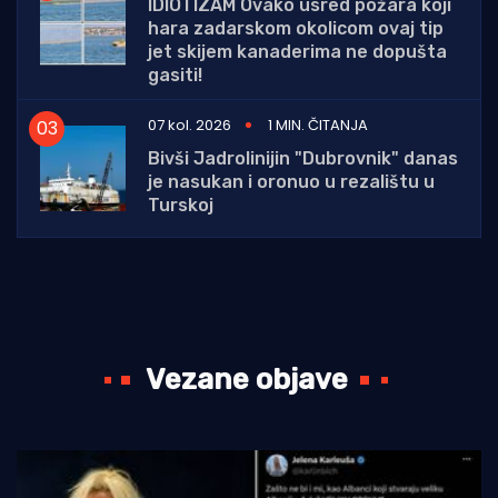
IDIOTIZAM Ovako usred požara koji
hara zadarskom okolicom ovaj tip
jet skijem kanaderima ne dopušta
gasiti!
07 kol. 2026
1 MIN. ČITANJA
Bivši Jadrolinijin "Dubrovnik" danas
je nasukan i oronuo u rezalištu u
Turskoj
Vezane objave