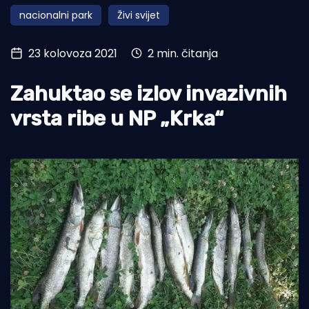
nacionalni park
Živi svijet
Turizam i nautika
Pomorstvo
23 kolovoza 2021
2 min. čitanja
Ribolov
Zahuktao se izlov invazivnih
Ekologija
vrsta ribe u NP „Krka“
Tradicija i kultura