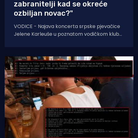
zabranitelji kad se okreće
ozbiljan novac?"
VODICE - Najava koncerta srpske pjevačice
Jelene Karleuše u poznatom vodičkom klubu
"Hacienda" podigla je veliku prašinu na
domaćoj