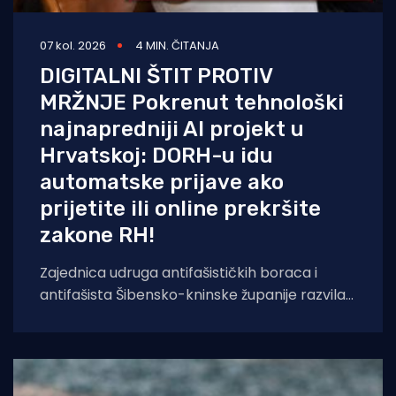
07 kol. 2026
4 MIN. ČITANJA
DIGITALNI ŠTIT PROTIV
MRŽNJE Pokrenut tehnološki
najnapredniji AI projekt u
Hrvatskoj: DORH-u idu
automatske prijave ako
prijetite ili online prekršite
zakone RH!
Zajednica udruga antifašističkih boraca i
antifašista Šibensko-kninske županije razvila
je sustav temeljen na umjetnoj inteligenciji koji
će kontinuirano pratiti,