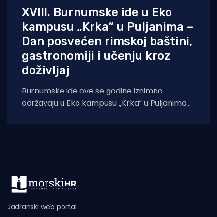
XVIII. Burnumske ide u Eko
kampusu „Krka“ u Puljanima –
Dan posvećen rimskoj baštini,
gastronomiji i učenju kroz
doživljaj
Burnumske ide ove se godine iznimno
održavaju u Eko kampusu „Krka“ u Puljanima
zbog konzervatorskih radova na dosadašnjoj
lokaciji, rimskom
Jadranski web portal