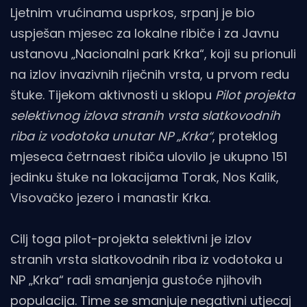
Ljetnim vrućinama usprkos, srpanj je bio
uspješan mjesec za lokalne ribiče i za Javnu
ustanovu „Nacionalni park Krka“, koji su prionuli
na izlov invazivnih riječnih vrsta, u prvom redu
štuke. Tijekom aktivnosti u sklopu
Pilot projekta
selektivnog izlova stranih vrsta slatkovodnih
riba iz vodotoka unutar NP „Krka“
, proteklog
mjeseca četrnaest ribiča ulovilo je ukupno 151
jedinku štuke na lokacijama Torak, Nos Kalik,
Visovačko jezero i manastir Krka.
Cilj toga pilot-projekta selektivni je izlov
stranih vrsta slatkovodnih riba iz vodotoka u
NP „Krka“ radi smanjenja gustoće njihovih
populacija. Time se smanjuje negativni utjecaj