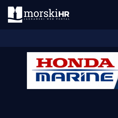
Početna
Morski plus
Morski TV
Obala
Otoci
Turizam i nautika