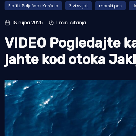
Elafiti, Pelješac i Korčula
Živi svijet
morski pas
J
Pomorstvo
Ribolov
18 rujna 2025
1 min. čitanja
Ekologija
VIDEO Pogledajte ka
Tradicija i kultura
jahte kod otoka Jak