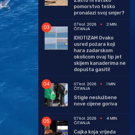
Zašto hrvatsko
pomorstvo teško
pronalazi svoj smjer?
07 kol. 2026
2 MIN.
ČITANJA
IDIOTIZAM Ovako
usred požara koji
hara zadarskom
okolicom ovaj tip jet
skijem kanaderima ne
dopušta gasiti!
07 kol. 2026
1 MIN.
ČITANJA
Stigle neslužbene
nove cijene goriva
07 kol. 2026
4 MIN.
ČITANJA
Cajka koja vrijeđa