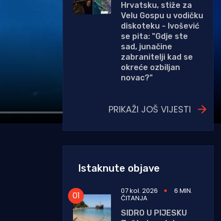
Hrvatsku, stiže za
Velu Gospu u vodičku
diskoteku - Ivošević
se pita: "Gdje ste
sad, junačine
zabranitelji kad se
okreće ozbiljan
novac?"
PRIKAŽI JOŠ VIJESTI
Istaknute objave
07 kol. 2026
6 MIN.
ČITANJA
SIDRO U PIJESKU