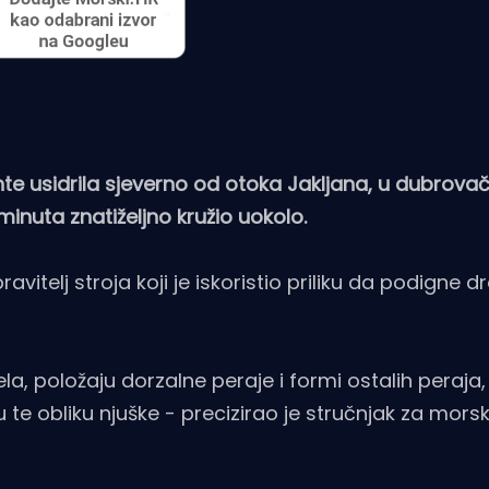
e usidrila sjeverno od otoka Jakljana, u dubrov
 minuta znatiželjno kružio uokolo.
itelj stroja koji je iskoristio priliku da podigne dr
ela, položaju dorzalne peraje i formi ostalih peraja,
u te obliku njuške - precizirao je stručnjak za morsk