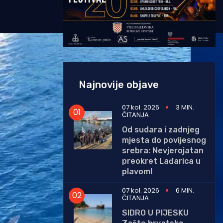
Najnovije objave
07 kol. 2026
3 MIN.
ČITANJA
Od sudara i zadnjeg
mjesta do povijesnog
srebra: Nevjerojatan
preokret Lađarica u
plavom!
07 kol. 2026
6 MIN.
ČITANJA
SIDRO U PIJESKU