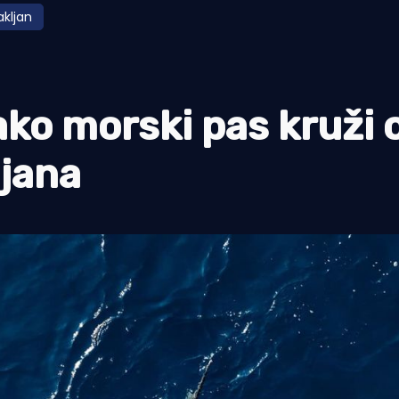
akljan
ko morski pas kruži 
ljana