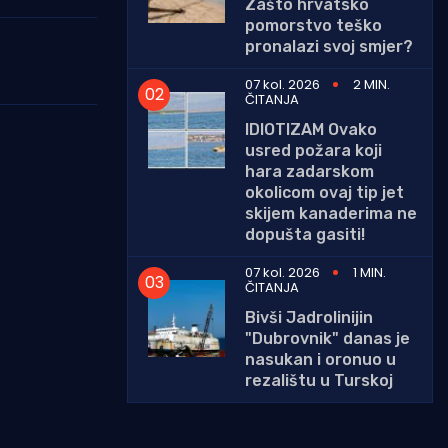
Zašto hrvatsko
pomorstvo teško
pronalazi svoj smjer?
07 kol. 2026
2 MIN.
ČITANJA
IDIOTIZAM Ovako
usred požara koji
hara zadarskom
okolicom ovaj tip jet
skijem kanaderima ne
dopušta gasiti!
07 kol. 2026
1 MIN.
ČITANJA
Bivši Jadrolinijin
"Dubrovnik" danas je
nasukan i oronuo u
rezalištu u Turskoj