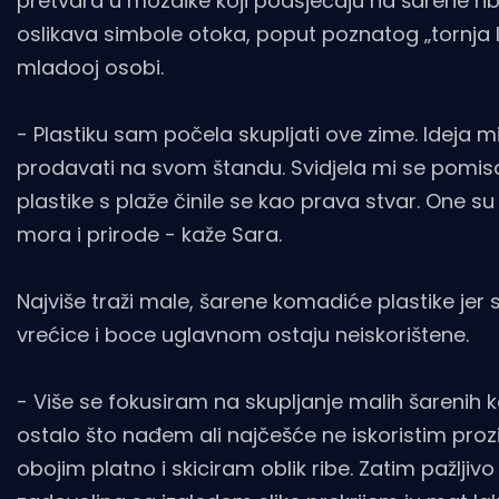
pretvara u mozaike koji podsjećaju na šarene rib
oslikava simbole otoka, poput poznatog „tornja l
mladooj osobi.
- Plastiku sam počela skupljati ove zime. Ideja 
prodavati na svom štandu. Svidjela mi se pomis
plastike s plaže činile se kao prava stvar. One su l
mora i prirode - kaže Sara.
Najviše traži male, šarene komadiće plastike jer 
vrećice i boce uglavnom ostaju neiskorištene.
- Više se fokusiram na skupljanje malih šarenih k
ostalo što nađem ali najčešće ne iskoristim prozi
obojim platno i skiciram oblik ribe. Zatim pažljiv