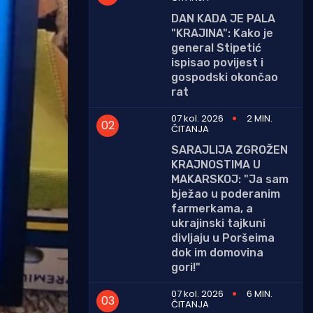
DAN KADA JE PALA
"KRAJINA": Kako je
general Stipetić
ispisao povijest i
gospodski okončao
rat
07 kol. 2026
2 MIN.
ČITANJA
SARAJLIJA ZGROŽEN
KRAJNOSTIMA U
MAKARSKOJ: "Ja sam
bježao u poderanim
farmerkama, a
ukrajinski tajkuni
divljaju u Poršeima
dok im domovina
gori!"
07 kol. 2026
6 MIN.
ČITANJA