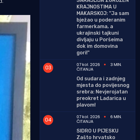
a.
SARAJLIJA ZGROŽEN
KRAJNOSTIMA U
MAKARSKOJ: "Ja sam
bježao u poderanim
farmerkama, a
ukrajinski tajkuni
divljaju u Poršeima
dok im domovina
gori!"
07 kol. 2026
3 MIN.
ČITANJA
Od sudara i zadnjeg
mjesta do povijesnog
srebra: Nevjerojatan
preokret Lađarica u
plavom!
07 kol. 2026
6 MIN.
ČITANJA
SIDRO U PIJESKU
Zašto hrvatsko