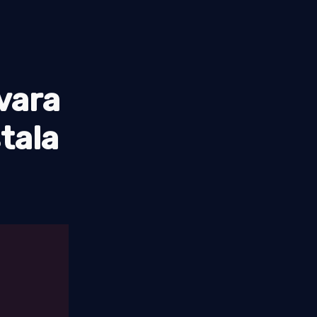
tvara
tala