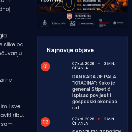
stom
ednoj
gla
 slike od
Najnovije objave
 očuvanju
07 kol. 2026
3 MIN.
ČITANJA
DAN KADA JE PALA
zirne
"KRAJINA": Kako je
general Stipetić
ispisao povijest i
gospodski okončao
im i sve
rat
viti ribu,
07 kol. 2026
2 MIN.
d sam
ČITANJA