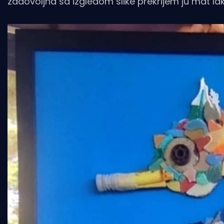
zadovoljna sa izgledom slike prekrijem ju mat la