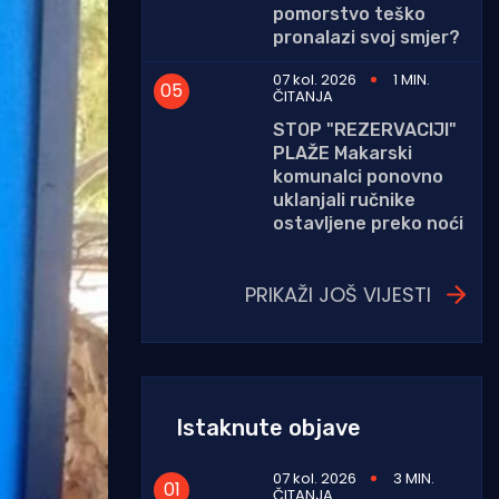
pomorstvo teško
pronalazi svoj smjer?
07 kol. 2026
1 MIN.
ČITANJA
STOP "REZERVACIJI"
PLAŽE Makarski
komunalci ponovno
uklanjali ručnike
ostavljene preko noći
PRIKAŽI JOŠ VIJESTI
Istaknute objave
07 kol. 2026
3 MIN.
ČITANJA