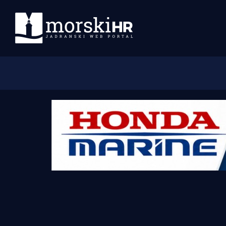
Početna
Morski plus
Morski TV
Obala
Otoci
Turizam i nautika