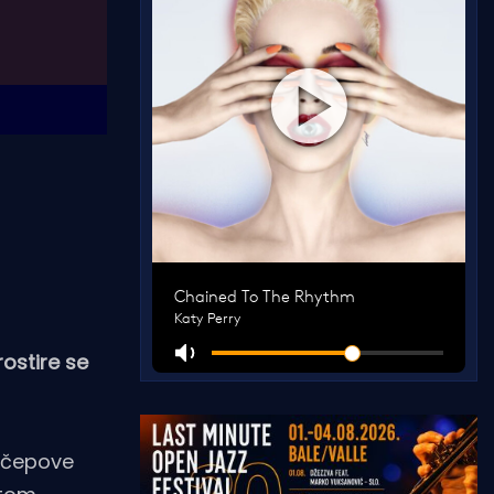
ostire se
e čepove