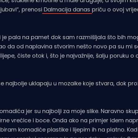
ice, staklene krhotine u male dragulje, a svojim ki
jubavi“, prenosi
Dalmacija danas
priču o ovoj vrij
mi je pala na pamet dok sam razmišljala što bih mo
ao da od naplavina stvorim nešto novo pa su mi se
ijepe, čiste otok i, što je najvažnije, šalju poruku o
se najbolje uklapaju u mozaike koje stvara, dok pro
omadića jer su najbolji za moje slike. Naravno skup
rne vrećice i boce. Onda ako na primjer idem napra
o biram komadiće plastike i lijepim ih na platno. Ka