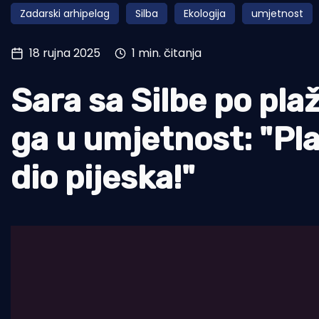
Zadarski arhipelag
Silba
Ekologija
umjetnost
Pomorstvo
Ribolov
18 rujna 2025
1 min. čitanja
Ekologija
Sara sa Silbe po plaž
Tradicija i kultura
ga u umjetnost: "Pla
dio pijeska!"