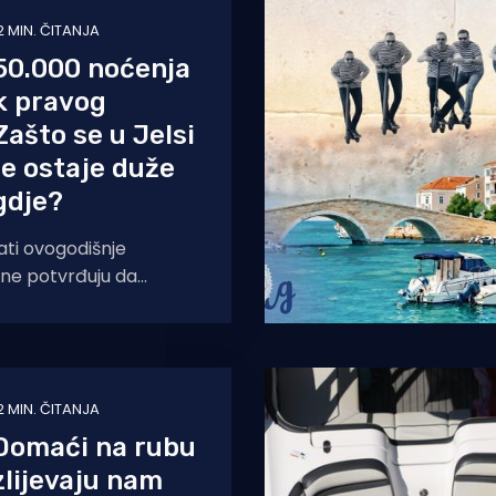
2 MIN. ČITANJA
50.000 noćenja
k pravog
Zašto se u Jelsi
e ostaje duže
gdje?
ati ovogodišnje
one potvrđuju da
astavlja u pozitivnom
olovoza ostvarili smo
2 MIN. ČITANJA
omaći na rubu
Izlijevaju nam