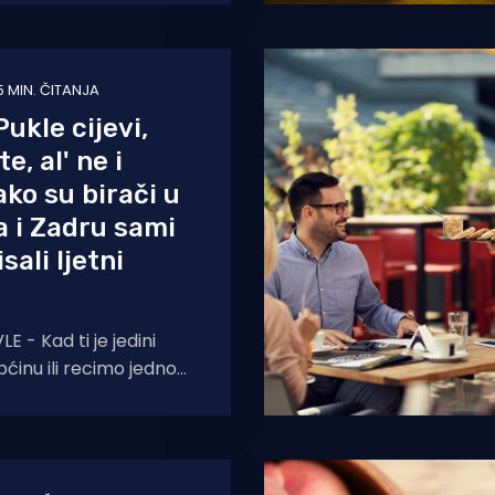
canja u 2027. godini, a
5 MIN. ČITANJA
ukle cijevi,
e, al' ne i
ako su birači u
 i Zadru sami
sali ljetni
- Kad ti je jedini
pćinu ili recimo jedno
 i to radiš u
še