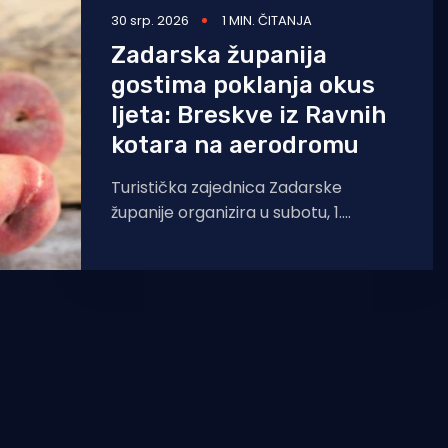
30 srp. 2026
1 MIN. ČITANJA
Zadarska županija
gostima poklanja okus
ljeta: Breskve iz Ravnih
kotara na aerodromu
Turistička zajednica Zadarske
županije organizira u subotu, 1.
kolovoza 2026. godine, s početkom u
9.30 sati, u Zračnoj luci