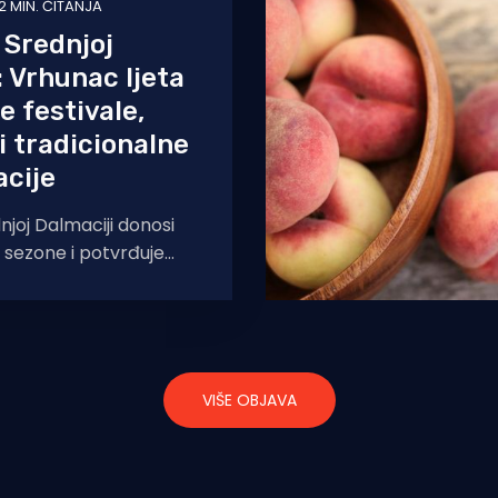
2 MIN. ČITANJA
 Srednjoj
: Vrhunac ljeta
e festivale,
i tradicionalne
cije
njoj Dalmaciji donosi
 sezone i potvrđuje
kao jednu od
ih mediteranskih
jubitelje
VIŠE OBJAVA