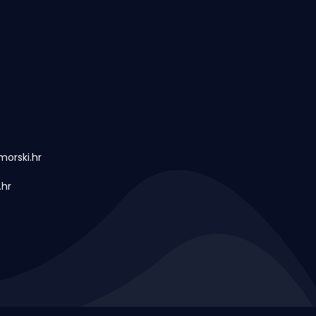
orski.hr
.hr