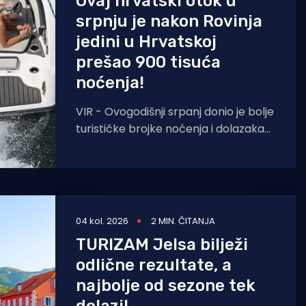
Ovaj hrvatski otok u
srpnju je nakon Rovinja
jedini u Hrvatskoj
prešao 900 tisuća
noćenja!
VIR - Ovogodišnji srpanj donio je bolje
turističke brojke noćenja i dolazaka
od lanjskih: tijekom srpnja na otoku
Viru ostvareno je
04 kol. 2026
2 MIN. ČITANJA
TURIZAM Jelsa bilježi
odlične rezultate, a
najbolje od sezone tek