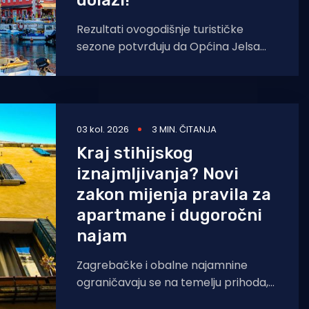
dolazi!
Rezultati ovogodišnje turističke
sezone potvrđuju da Općina Jelsa
nastavlja u pozitivnom smjeru. Do 1.
kolovoza ostvareno je 255.585
noćenja,
03 kol. 2026
3 MIN. ČITANJA
Kraj stihijskog
iznajmljivanja? Novi
zakon mijenja pravila za
apartmane i dugoročni
najam
Zagrebačke i obalne najamnine
ograničavaju se na temelju prihoda,
UVODI se garancija države za