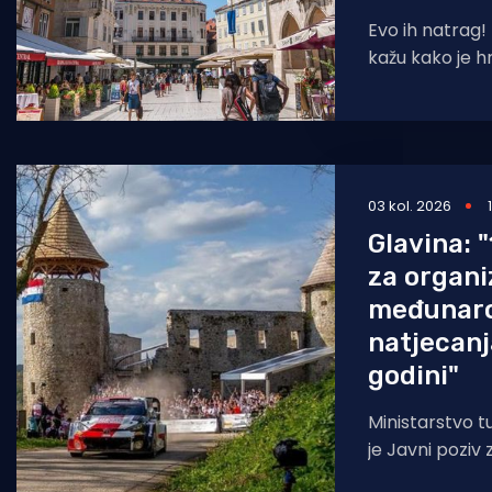
Evo ih natrag!
kažu kako je h
i tijekom prvi
godine
03 kol. 2026
Glavina: "
za organi
međunaro
natjecanj
godini"
Ministarstvo t
je Javni poziv 
sufinanciranj