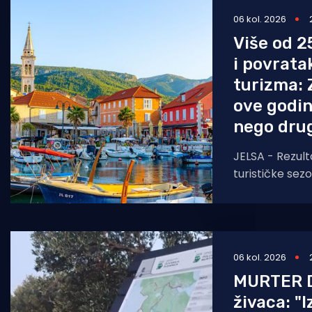
06 kol. 2026
Pomorstvo
Više od 2
Ribolov
i povrata
Ekologija
turizma: 
ove godin
Tradicija i kultura
nego dru
JELSA - Rezult
turističke sez
Općina Jelsa n
smjeru. Do 1. k
255.585
06 kol. 2026
MURTER D
živaca: "