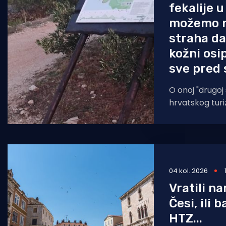
fekalije 
možemo n
straha da
kožni osip
sve pred
O onoj "drugoj s
hrvatskog turi
Murtera koji, 
04 kol. 2026
Vratili n
Česi, ili 
HTZ...