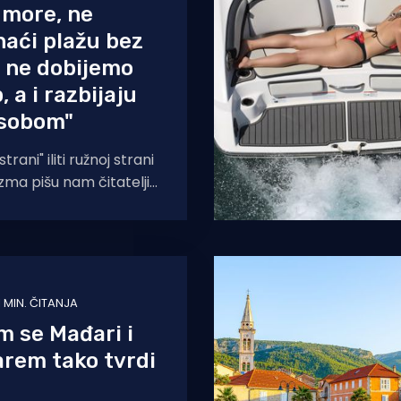
u more, ne
aći plažu bez
 ne dobijemo
, a i razbijaju
 sobom"
trani" iliti ružnoj strani
zma pišu nam čitatelji s
kažu, muku muče
1 MIN. ČITANJA
am se Mađari i
barem tako tvrdi