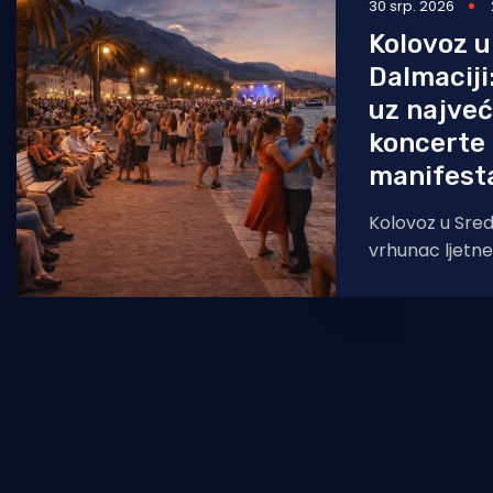
30 srp. 2026
Kolovoz u
Dalmaciji
uz najveć
koncerte 
manifesta
Kolovoz u Sred
vrhunac ljetne
našu županiju 
najatraktivnij
destinacija za l