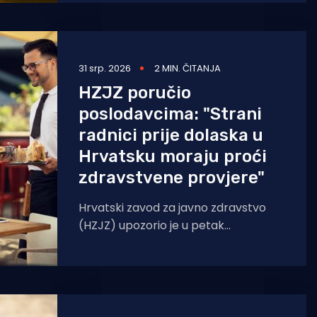
neplaćene najamnine, a ugovori se
moraju
31 srp. 2026
2 MIN. ČITANJA
HZJZ poručio
poslodavcima: "Strani
radnici prije dolaska u
Hrvatsku moraju proći
zdravstvene provjere"
Hrvatski zavod za javno zdravstvo
(HZJZ) upozorio je u petak
poslodavce i agencije koje
zapošljavaju strane radnike da
državljani trećih