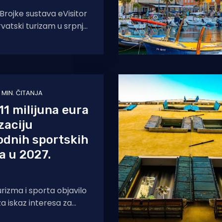
 Brojke sustava eVisitor
rvatski turizam u srpnju
h sedam mjeseci 2026.
1 MIN. ČITANJA
11 milijuna eura
zaciju
dnih sportskih
a u 2027.
urizma i sporta objavilo
za iskaz interesa za
e međunarodnih