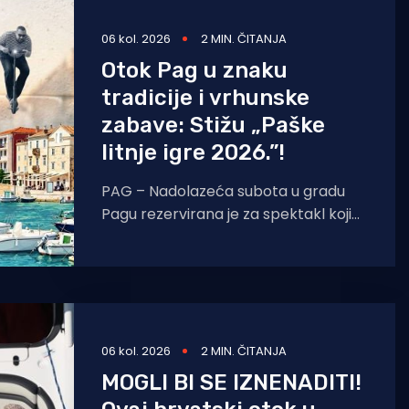
06 kol. 2026
2 MIN. ČITANJA
Otok Pag u znaku
tradicije i vrhunske
zabave: Stižu „Paške
litnje igre 2026.”!
PAG – Nadolazeća subota u gradu
Pagu rezervirana je za spektakl koji
spaja staru tradiciju, natjecateljski
duh i vrhunski provod. U
06 kol. 2026
2 MIN. ČITANJA
MOGLI BI SE IZNENADITI!