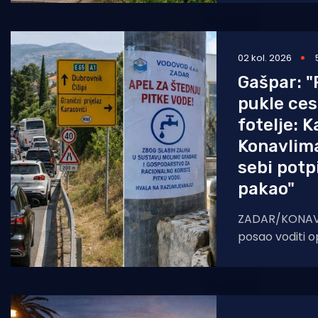
sportskih natje
02 kol. 2026
Gašpar: "P
pukle cest
fotelje: K
Konavlima
sebi potpi
pakao"
ZADAR/KONAVLE 
posao voditi o
javno poduzeće
kontinuitetu vi