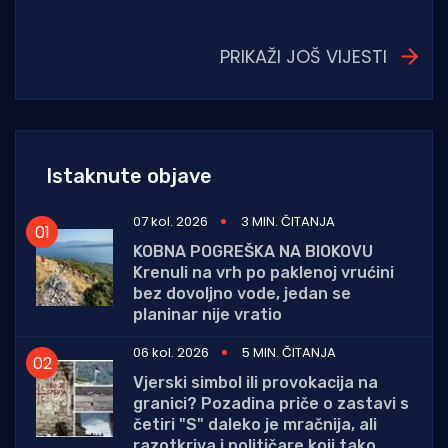
PRIKAŽI JOŠ VIJESTI
Istaknute objave
07 kol. 2026
3 MIN. ČITANJA
KOBNA POGREŠKA NA BIOKOVU
Krenuli na vrh po paklenoj vrućini
bez dovoljno vode, jedan se
planinar nije vratio
06 kol. 2026
5 MIN. ČITANJA
Vjerski simbol ili provokacija na
granici? Pozadina priče o zastavi s
četiri "S" daleko je mračnija, ali
razotkriva i političare koji tako