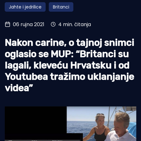
Jahte i jedrilice
Britanci
Turizam i nautika
Pomorstvo
06 rujna 2021
4 min. čitanja
Ribolov
Nakon carine, o tajnoj snimci
Ekologija
oglasio se MUP: “Britanci su
Tradicija i kultura
lagali, kleveću Hrvatsku i od
Youtubea tražimo uklanjanje
videa”