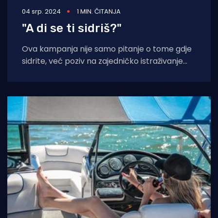
04 srp. 2024
1 MIN. ČITANJA
"A di se ti sidriš?"
Ova kampanja nije samo pitanje o tome gdje
sidrite, već poziv na zajedničko istraživanje
održivih praksi na moru. - Dragi nautičari