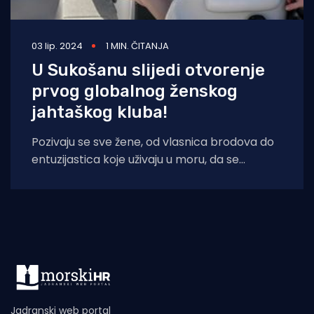
03 lip. 2024
1 MIN. ČITANJA
U Sukošanu slijedi otvorenje
prvog globalnog ženskog
jahtaškog kluba!
Pozivaju se sve žene, od vlasnica brodova do
entuzijastica koje uživaju u moru, da se
pridruže spektakularnom otvorenju.
Otvorenje će
Jadranski web portal