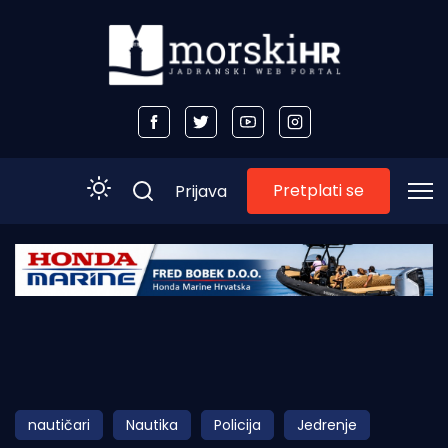
Pretplati se
Prijava
Početna
Morski plus
Morski TV
Obala
nautičari
Nautika
Policija
Jedrenje
Otoci