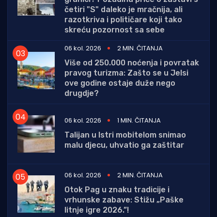
četiri "S" daleko je mračnija, ali
razotkriva i političare koji tako
skreću pozornost sa sebe
06 kol. 2026
2 MIN. ČITANJA
Više od 250.000 noćenja i povratak
pravog turizma: Zašto se u Jelsi
ove godine ostaje duže nego
drugdje?
06 kol. 2026
1 MIN. ČITANJA
Talijan u Istri mobitelom snimao
malu djecu, uhvatio ga zaštitar
06 kol. 2026
2 MIN. ČITANJA
Otok Pag u znaku tradicije i
vrhunske zabave: Stižu „Paške
litnje igre 2026.”!