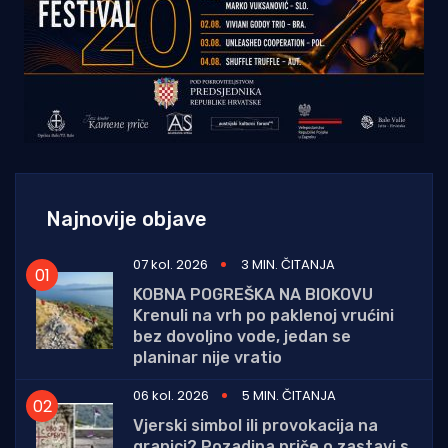
Najnovije objave
07 kol. 2026
3 MIN. ČITANJA
KOBNA POGREŠKA NA BIOKOVU
Krenuli na vrh po paklenoj vrućini
bez dovoljno vode, jedan se
planinar nije vratio
06 kol. 2026
5 MIN. ČITANJA
Vjerski simbol ili provokacija na
granici? Pozadina priče o zastavi s