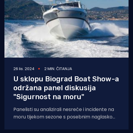
26 lis. 2024
2 MIN. ČITANJA
U sklopu Biograd Boat Show-a
održana panel diskusija
"Sigurnost na moru"
Panelisti su analizirali nesreće i incidente na
moru tijekom sezone s posebnim naglaskom
na njihove uzroke. Na panelu se procijenjivalo