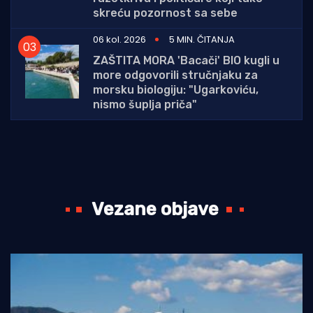
skreću pozornost sa sebe
06 kol. 2026
5 MIN. ČITANJA
ZAŠTITA MORA 'Bacači' BIO kugli u
more odgovorili stručnjaku za
morsku biologiju: "Ugarkoviću,
nismo šuplja priča"
Vezane objave