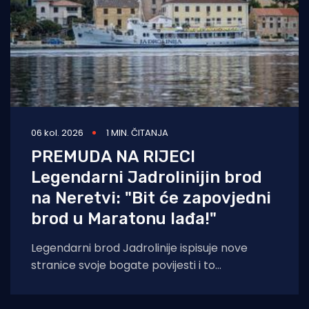
06 kol. 2026
1 MIN. ČITANJA
PREMUDA NA RIJECI
Legendarni Jadrolinijin brod
na Neretvi: "Bit će zapovjedni
brod u Maratonu lađa!"
Legendarni brod Jadrolinije ispisuje nove
stranice svoje bogate povijesti i to
sudjelovanjem u Maratonu lađa! Premuda se
trenutačno nalazi u