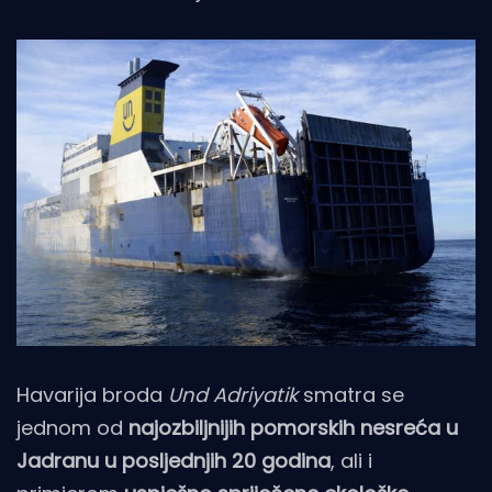
Havarija broda
Und Adriyatik
smatra se
jednom od
najozbiljnijih pomorskih nesreća u
Jadranu u posljednjih 20 godina
, ali i