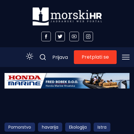
Pretplati se
Prijava
Početna
Morski plus
Morski TV
Obala
Pomorstvo
havarija
Ekologija
Istra
Otoci