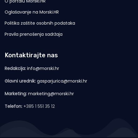
O portalu Morski.HR
Oglašavanje na Morski.HR
Politika zaštite osobnih podataka
Pravila prenošenja sadržaja
Kontaktirajte nas
Redakcija:
info@morski.hr
Glavni urednik:
gasparjurica@morski.hr
Marketing:
marketing@morski.hr
Telefon:
+385 1 551 35 12