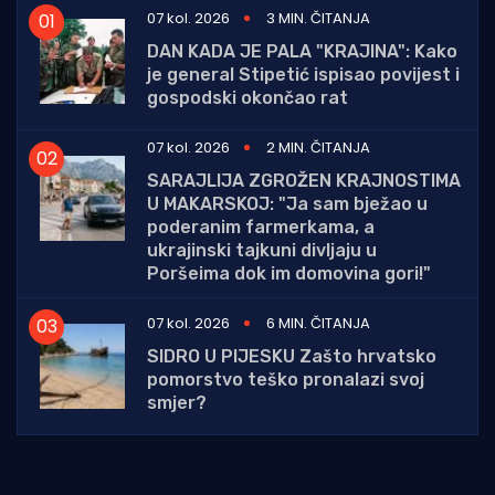
07 kol. 2026
3 MIN. ČITANJA
DAN KADA JE PALA "KRAJINA": Kako
je general Stipetić ispisao povijest i
gospodski okončao rat
07 kol. 2026
2 MIN. ČITANJA
SARAJLIJA ZGROŽEN KRAJNOSTIMA
U MAKARSKOJ: "Ja sam bježao u
poderanim farmerkama, a
ukrajinski tajkuni divljaju u
Poršeima dok im domovina gori!"
07 kol. 2026
6 MIN. ČITANJA
SIDRO U PIJESKU Zašto hrvatsko
pomorstvo teško pronalazi svoj
smjer?