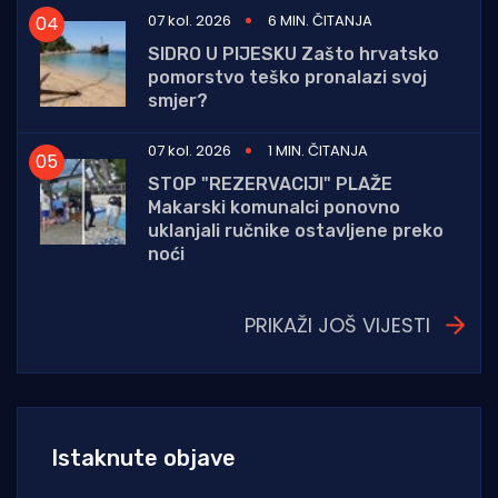
07 kol. 2026
6 MIN. ČITANJA
SIDRO U PIJESKU Zašto hrvatsko
pomorstvo teško pronalazi svoj
smjer?
07 kol. 2026
1 MIN. ČITANJA
STOP "REZERVACIJI" PLAŽE
Makarski komunalci ponovno
uklanjali ručnike ostavljene preko
noći
PRIKAŽI JOŠ VIJESTI
Istaknute objave