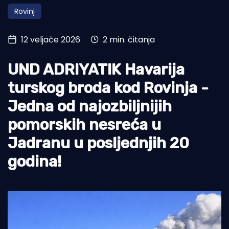
Rovinj
Turizam i nautika
Pomorstvo
12 veljače 2026
2 min. čitanja
Ribolov
UND ADRIYATIK Havarija
Ekologija
turskog broda kod Rovinja -
Tradicija i kultura
Jedna od najozbiljnijih
pomorskih nesreća u
Jadranu u posljednjih 20
godina!