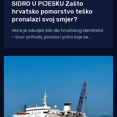
SIDRO U PIJESKU Zašto
hrvatsko pomorstvo teško
pronalazi svoj smjer?
More je oduvijek bilo dio hrvatskog identiteta
– izvor prihoda, ponosa i priča koje se
prenose s koljena na koljeno. No