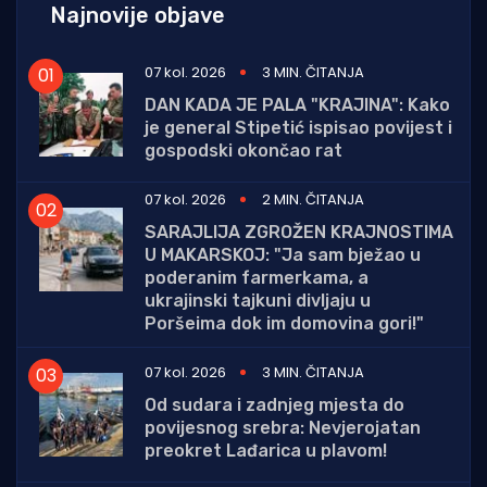
Najnovije objave
07 kol. 2026
3 MIN. ČITANJA
DAN KADA JE PALA "KRAJINA": Kako
je general Stipetić ispisao povijest i
gospodski okončao rat
07 kol. 2026
2 MIN. ČITANJA
SARAJLIJA ZGROŽEN KRAJNOSTIMA
U MAKARSKOJ: "Ja sam bježao u
poderanim farmerkama, a
ukrajinski tajkuni divljaju u
Poršeima dok im domovina gori!"
07 kol. 2026
3 MIN. ČITANJA
Od sudara i zadnjeg mjesta do
povijesnog srebra: Nevjerojatan
preokret Lađarica u plavom!