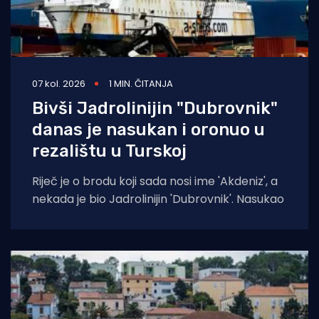
07 kol. 2026
1 MIN. ČITANJA
Bivši Jadrolinijin "Dubrovnik"
danas je nasukan i oronuo u
rezalištu u Turskoj
Riječ je o brodu koji sada nosi ime 'Akdeniz', a
nekada je bio Jadrolinijin 'Dubrovnik'. Nasukao