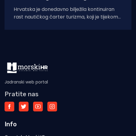
Hrvatska je donedavno bilježila kontinuiran
rast nautičkog čarter turizma, koji je tijekom
2025. godine (siječanj–studeni) prema
podacima Ministarstva pomorstva,
Jadranski web portal
Pratite nas
Info