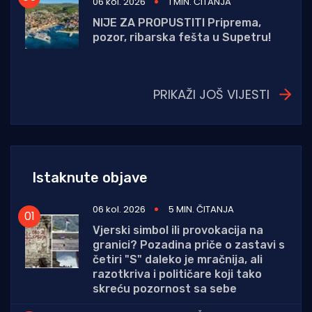
06 kol. 2026
1 MIN. ČITANJA
NIJE ZA PROPUSTITI Priprema,
pozor, ribarska fešta u Supetru!
PRIKAŽI JOŠ VIJESTI
Istaknute objave
06 kol. 2026
5 MIN. ČITANJA
Vjerski simbol ili provokacija na
granici? Pozadina priče o zastavi s
četiri "S" daleko je mračnija, ali
razotkriva i političare koji tako
skreću pozornost sa sebe