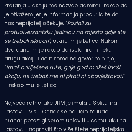
kretanja u akciju me nazvao admiral i rekao da
je otkažem jer je informacija procurila te da
nas neprijatelj očekuje. "
Poslali su
protudiverzantsku jedinicu na mjesto gdje ste
se trebali iskrcati"
, otkrio mi je Letica. Nakon
dva dana mi je rekao da isplaniram neku
drugu akciju i da nikome ne govorim o njoj.
"
Imaš odriješene ruke, gdje god možeš izvrši
akciju, ne trebaš me ni pitati ni obavještavati"
-
rekao mu je Letica.
Najveće ratne luke JRM je imala u Splitu, na
Lastovu i Visu. Čatlak se odlučio za ludo
hrabar potez: gliserom uploviti u samu luku na
Lastovu i napraviti što više štete neprijateljskoj