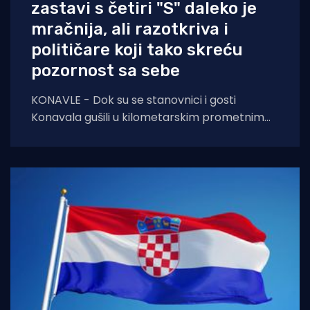
zastavi s četiri "S" daleko je
mračnija, ali razotkriva i
političare koji tako skreću
pozornost sa sebe
KONAVLE - Dok su se stanovnici i gosti
Konavala gušili u kilometarskim prometnim
čepovima na jedinoj lokalnoj cesti, načelniku
Boži Lasiću