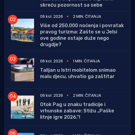
skreću pozornost sa sebe
06 kol. 2026
2 MIN. ČITANJA
Više od 250.000 noćenja i povratak
pravog turizma: Zašto se u Jelsi
ove godine ostaje duže nego
drugdje?
06 kol. 2026
1 MIN. ČITANJA
Talijan u Istri mobitelom snimao
malu djecu, uhvatio ga zaštitar
06 kol. 2026
2 MIN. ČITANJA
Otok Pag u znaku tradicije i
vrhunske zabave: Stižu „Paške
litnje igre 2026.”!