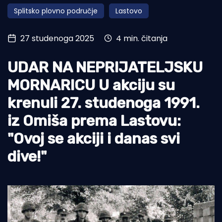
Splitsko plovno područje
Lastovo
Turizam i nautika
Pomorstvo
27 studenoga 2025
4 min. čitanja
Ribolov
UDAR NA NEPRIJATELJSKU
Ekologija
MORNARICU U akciju su
Tradicija i kultura
krenuli 27. studenoga 1991.
iz Omiša prema Lastovu:
"Ovoj se akciji i danas svi
dive!"