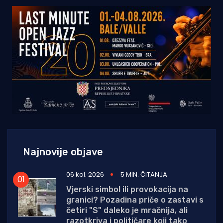
Najnovije objave
06 kol. 2026
5 MIN. ČITANJA
Vjerski simbol ili provokacija na
granici? Pozadina priče o zastavi s
četiri "S" daleko je mračnija, ali
razotkriva i političare koji tako