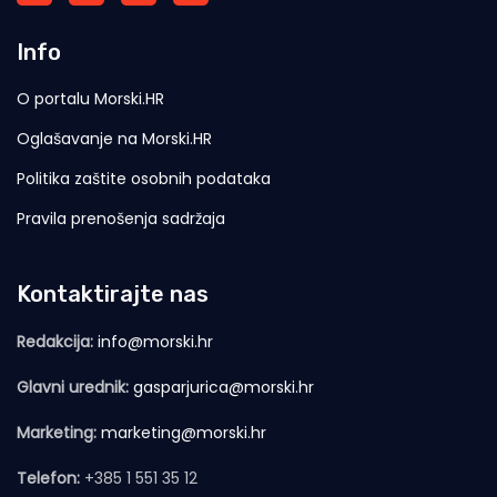
Info
O portalu Morski.HR
Oglašavanje na Morski.HR
Politika zaštite osobnih podataka
Pravila prenošenja sadržaja
Kontaktirajte nas
Redakcija:
info@morski.hr
Glavni urednik:
gasparjurica@morski.hr
Marketing:
marketing@morski.hr
Telefon:
+385 1 551 35 12