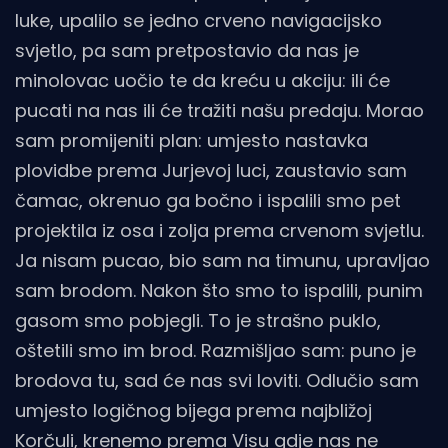
luke, upalilo se jedno crveno navigacijsko
svjetlo, pa sam pretpostavio da nas je
minolovac uočio te da kreću u akciju: ili će
pucati na nas ili će tražiti našu predaju. Morao
sam promijeniti plan: umjesto nastavka
plovidbe prema Jurjevoj luci, zaustavio sam
čamac, okrenuo ga bočno i ispalili smo pet
projektila iz osa i zolja prema crvenom svjetlu.
Ja nisam pucao, bio sam na timunu, upravljao
sam brodom. Nakon što smo to ispalili, punim
gasom smo pobjegli. To je strašno puklo,
oštetili smo im brod. Razmišljao sam: puno je
brodova tu, sad će nas svi loviti. Odlučio sam
umjesto logičnog bijega prema najbližoj
Korčuli, krenemo prema Visu gdje nas ne