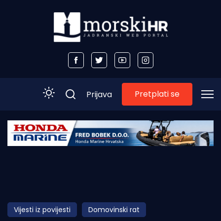
Pretplati se
Prijava
Početna
Morski plus
Morski TV
Obala
Vijesti iz povijesti
Domovinski rat
Otoci