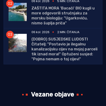
06 kol. 2026
5 MIN. ČITANJA
ZAŠTITA MORA 'Bacači' BIO kugli u
more odgovorili stručnjaku za
morsku biologiju: "Ugarkoviću,
nismo šuplja priča"
06 kol. 2026
2 MIN. ČITANJA
(DOBRO) SUSJEDSKE LUDOSTI
Čitatelj: "Postavio je ilegalnu
kanalizacijsku cijev na mojoj parceli
tik iznad mora!" Optuženi susjed:
"Pojma nemam o toj cijevi"
Vezane objave