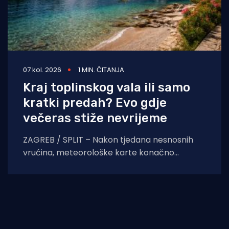
07 kol. 2026
1 MIN. ČITANJA
Kraj toplinskog vala ili samo
kratki predah? Evo gdje
večeras stiže nevrijeme
ZAGREB / SPLIT – Nakon tjedana nesnosnih
vrućina, meteorološke karte konačno
pokazuju znakove nestabilnosti. Pred nama je
dan obilježen izraženim vremenskim
kontrastima,