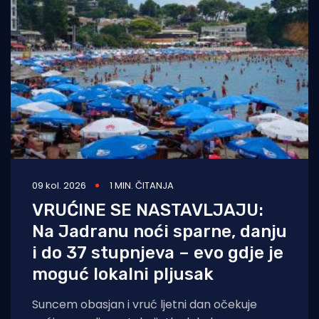
09 kol. 2026
1 MIN. ČITANJA
VRUĆINE SE NASTAVLJAJU:
Na Jadranu noći sparne, danju
i do 37 stupnjeva – evo gdje je
moguć lokalni pljusak
Suncem obasjan i vruć ljetni dan očekuje