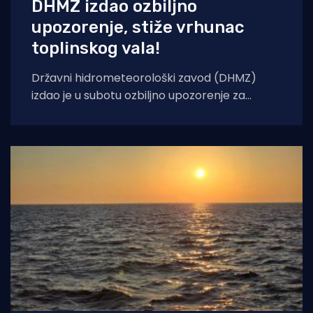
DHMZ izdao ozbiljno
upozorenje, stiže vrhunac
toplinskog vala!
Državni hidrometeorološki zavod (DHMZ)
izdao je u subotu ozbiljno upozorenje za
nadolazeće dane. Od nedjelje, 9. kolovoza, pa
sve do