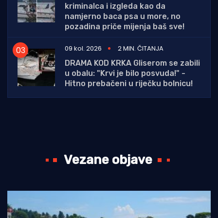
kriminalca i izgleda kao da
namjerno baca psa u more, no
pozadina priče mijenja baš sve!
09 kol. 2026
2 MIN. ČITANJA
DRAMA KOD KRKA Gliserom se zabili
u obalu: "Krvi je bilo posvuda!" -
Hitno prebačeni u riječku bolnicu!
Vezane objave