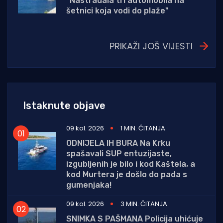
"Nastradala tri automobila na
šetnici koja vodi do plaže"
PRIKAŽI JOŠ VIJESTI
Istaknute objave
09 kol. 2026
1 MIN. ČITANJA
ODNIJELA IH BURA Na Krku
spašavali SUP entuzijaste,
izgubljenih je bilo i kod Kaštela, a
kod Murtera je došlo do pada s
gumenjaka!
09 kol. 2026
3 MIN. ČITANJA
SNIMKA S PAŠMANA Policija uhićuje