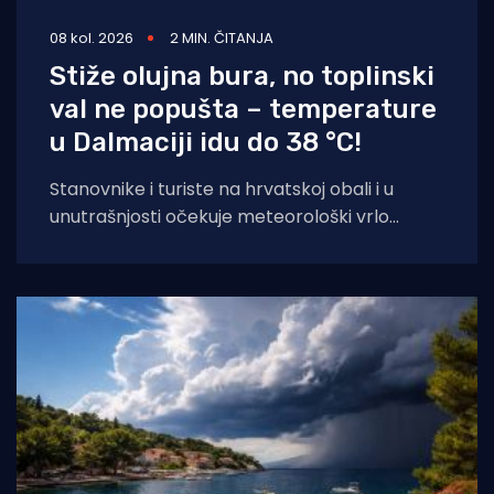
08 kol. 2026
2 MIN. ČITANJA
Stiže olujna bura, no toplinski
val ne popušta – temperature
u Dalmaciji idu do 38 °C!
Stanovnike i turiste na hrvatskoj obali i u
unutrašnjosti očekuje meteorološki vrlo
dinamičan dan. Dok se sjeverni Jadran
priprema za