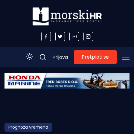
Pretplati se
Prijava
Početna
Morski plus
Morski TV
Obala
Prognoza vremena
Otoci