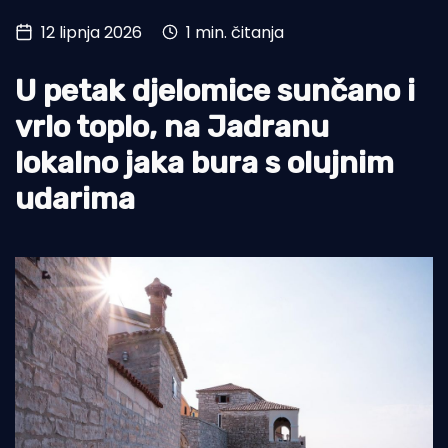
12 lipnja 2026
1 min. čitanja
Turizam i nautika
Pomorstvo
U petak djelomice sunčano i
Ribolov
vrlo toplo, na Jadranu
lokalno jaka bura s olujnim
Ekologija
udarima
Tradicija i kultura