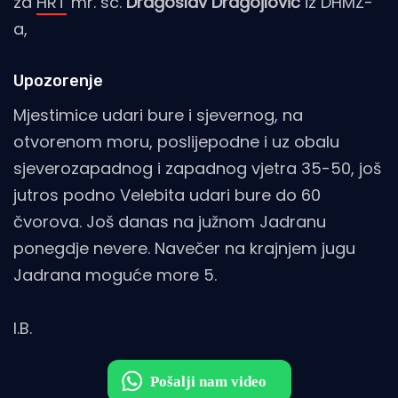
za
HRT
mr. sc.
Dragoslav Dragojlović
iz DHMZ-
a,
Upozorenje
Mjestimice udari bure i sjevernog, na
otvorenom moru, poslijepodne i uz obalu
sjeverozapadnog i zapadnog vjetra 35-50, još
jutros podno Velebita udari bure do 60
čvorova. Još danas na južnom Jadranu
ponegdje nevere. Navečer na krajnjem jugu
Jadrana moguće more 5.
I.B.