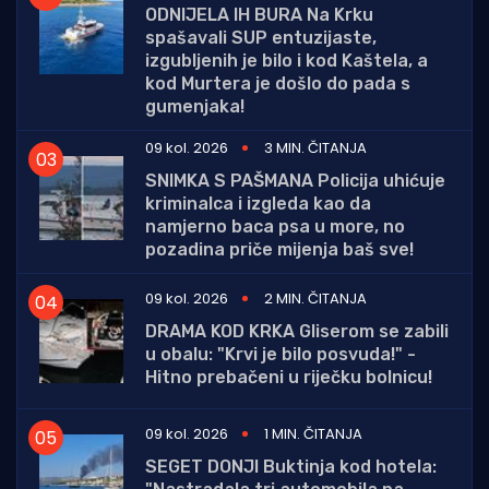
ODNIJELA IH BURA Na Krku
spašavali SUP entuzijaste,
izgubljenih je bilo i kod Kaštela, a
kod Murtera je došlo do pada s
gumenjaka!
09 kol. 2026
3 MIN. ČITANJA
SNIMKA S PAŠMANA Policija uhićuje
kriminalca i izgleda kao da
namjerno baca psa u more, no
pozadina priče mijenja baš sve!
09 kol. 2026
2 MIN. ČITANJA
DRAMA KOD KRKA Gliserom se zabili
u obalu: "Krvi je bilo posvuda!" -
Hitno prebačeni u riječku bolnicu!
09 kol. 2026
1 MIN. ČITANJA
SEGET DONJI Buktinja kod hotela: