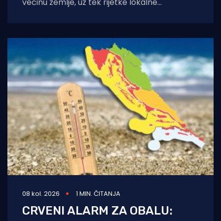
većinu zemlje, uz tek rijetke lokalne
nestabilnosti. Dok će se u unutrašnjosti i
08 kol. 2026
1 MIN. ČITANJA
CRVENI ALARM ZA OBALU: