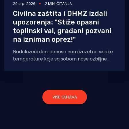
29 srp. 2026
2 MIN. ČITANJA
Civilna zaštita i DHMZ izdali
upozorenja: "Stiže opasni
toplinski val, građani pozvani
na izniman oprez!"
Nadolazeći dani donose nam izuzetno visoke
temperature koje sa sobom nose ozbiljne
zdravstvene rizike. Zbog nepovoljnih
vremenskih prilika, Ravnateljstvo civilne
VIŠE OBJAVA