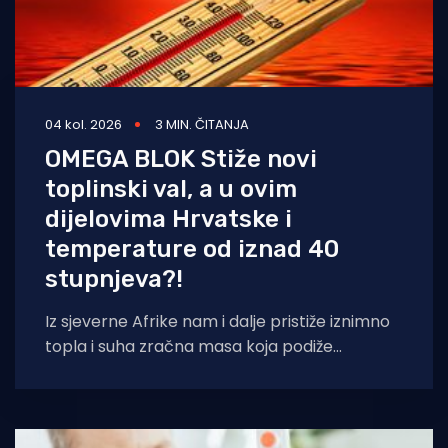
04 kol. 2026
3 MIN. ČITANJA
OMEGA BLOK Stiže novi
toplinski val, a u ovim
dijelovima Hrvatske i
temperature od iznad 40
stupnjeva?!
Iz sjeverne Afrike nam i dalje pristiže iznimno
topla i suha zračna masa koja podiže
temperaturna odstupanja u višim slojevima