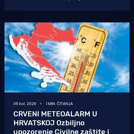
temperature stižu i povremene nestabilnosti
u
05 kol. 2026
1 MIN. ČITANJA
CRVENI METEOALARM U
HRVATSKOJ Ozbiljno
upozorenje Civilne zaštite i