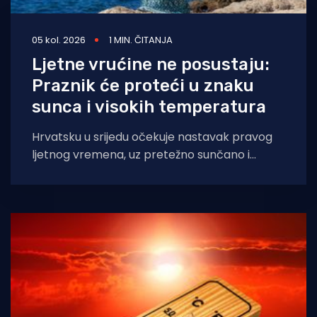
05 kol. 2026
1 MIN. ČITANJA
Ljetne vrućine ne posustaju:
Praznik će proteći u znaku
sunca i visokih temperatura
Hrvatsku u srijedu očekuje nastavak pravog
ljetnog vremena, uz pretežno sunčano i
iznimno vruće vrijeme diljem zemlje, napose
na Jadranu