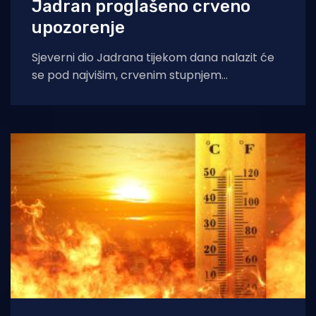
Jadran proglašeno crveno
upozorenje
Sjeverni dio Jadrana tijekom dana nalazit će
se pod najvišim, crvenim stupnjem
pripravnosti zbog iznimno opasnog
toplinskog vala. Ekstremne vrućine