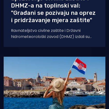
DHMZ-a na toplinski val:
"Građani se pozivaju na oprez
i pridržavanje mjera zaštite"
Ravnateljstvo civilne zaštite i Državni
hidrometeorološki zavod (DHMZ) izdali su
upozorenje na toplinski val koji će danas i
sutra zahvatiti