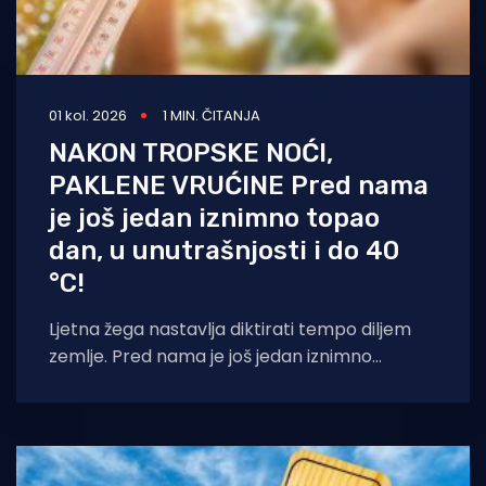
01 kol. 2026
1 MIN. ČITANJA
NAKON TROPSKE NOĆI,
PAKLENE VRUĆINE Pred nama
je još jedan iznimno topao
dan, u unutrašnjosti i do 40
°C!
Ljetna žega nastavlja diktirati tempo diljem
zemlje. Pred nama je još jedan iznimno
sunčan i vruć dan u kojem će