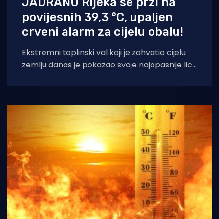
JADRANU Rijeka se prži na
povijesnih 39,3 °C, upaljen
crveni alarm za cijelu obalu!
Ekstremni toplinski val koji je zahvatio cijelu
zemlju danas je pokazao svoje najopasnije lice
upravo na jadranskoj obali i u