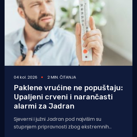
04 kol. 2026
2 MIN. ČITANJA
Paklene vrućine ne popuštaju:
Upaljeni crveni i narančasti
alarmi za Jadran
Sjeverni i južni Jadran pod najvišim su
stupnjem pripravnosti zbog ekstremnih
temperatura. Iako će u većem dijelu zemlje