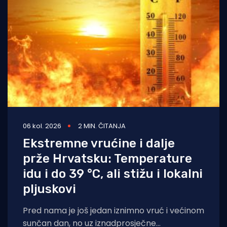
Turizam i nautika
Pomorstvo
Ribolov
Ekologija
Tradicija i kultura
06 kol. 2026
2 MIN. ČITANJA
Ekstremne vrućine i dalje
prže Hrvatsku: Temperature
idu i do 39 °C, ali stižu i lokalni
pljuskovi
Pred nama je još jedan iznimno vruć i većinom
sunčan dan, no uz iznadprosječne