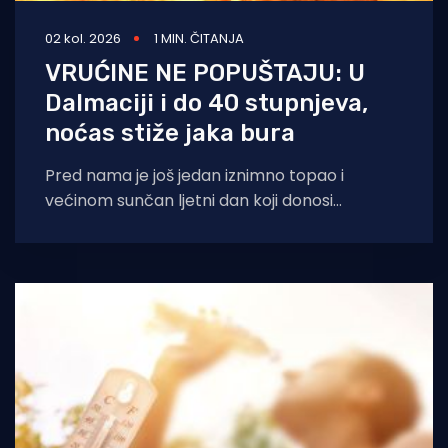
02 kol. 2026
1 MIN. ČITANJA
VRUĆINE NE POPUŠTAJU: U
Dalmaciji i do 40 stupnjeva,
noćas stiže jaka bura
Pred nama je još jedan iznimno topao i
većinom sunčan ljetni dan koji donosi
nastavak visokih temperatura, ali i lokalna