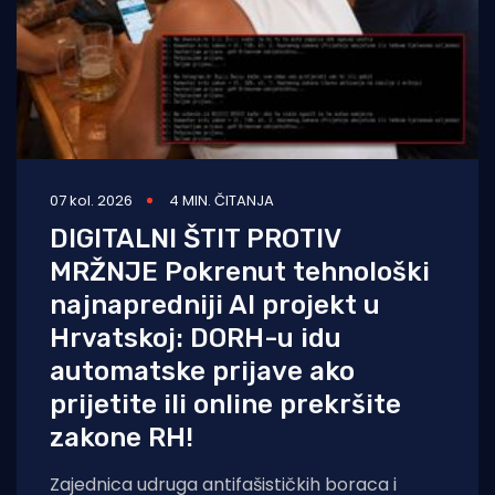
07 kol. 2026
4 MIN. ČITANJA
DIGITALNI ŠTIT PROTIV
MRŽNJE Pokrenut tehnološki
najnapredniji AI projekt u
Hrvatskoj: DORH-u idu
automatske prijave ako
prijetite ili online prekršite
zakone RH!
Zajednica udruga antifašističkih boraca i