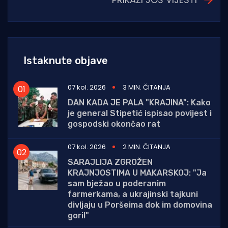
Istaknute objave
07 kol. 2026
3 MIN. ČITANJA
DAN KADA JE PALA "KRAJINA": Kako
je general Stipetić ispisao povijest i
gospodski okončao rat
07 kol. 2026
2 MIN. ČITANJA
SARAJLIJA ZGROŽEN
KRAJNJOSTIMA U MAKARSKOJ: "Ja
sam bježao u poderanim
farmerkama, a ukrajinski tajkuni
divljaju u Poršeima dok im domovina
gori!"