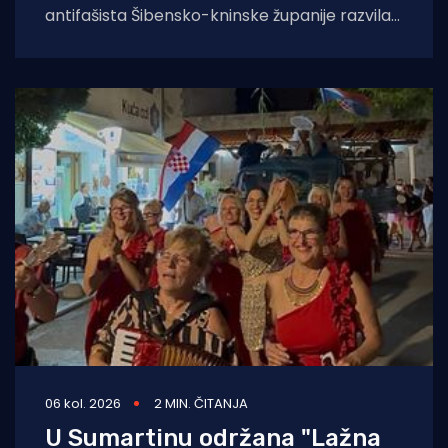
antifašista Šibensko-kninske županije razvila
je sustav temeljen na umjetnoj inteligenciji koji
će kontinuirano pratiti,
06 kol. 2026
2 MIN. ČITANJA
U Sumartinu održana "Lažna