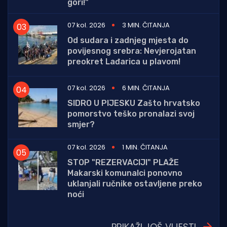
gori!"
07 kol. 2026
3 MIN. ČITANJA
Od sudara i zadnjeg mjesta do
povijesnog srebra: Nevjerojatan
preokret Lađarica u plavom!
07 kol. 2026
6 MIN. ČITANJA
SIDRO U PIJESKU Zašto hrvatsko
pomorstvo teško pronalazi svoj
smjer?
07 kol. 2026
1 MIN. ČITANJA
STOP "REZERVACIJI" PLAŽE
Makarski komunalci ponovno
uklanjali ručnike ostavljene preko
noći
PRIKAŽI JOŠ VIJESTI