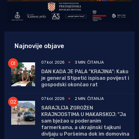
Najnovije objave
07 kol. 2026
3 MIN. ČITANJA
DAN KADA JE PALA "KRAJINA": Kako
je general Stipetić ispisao povijest i
gospodski okončao rat
07 kol. 2026
2 MIN. ČITANJA
SARAJLIJA ZGROŽEN
KRAJNJOSTIMA U MAKARSKOJ: "Ja
sam bježao u poderanim
farmerkama, a ukrajinski tajkuni
divljaju u Poršeima dok im domovina