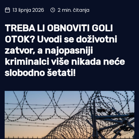
13 lipnja 2026
2 min. čitanja
Turizam i nautika
Pomorstvo
TREBA LI OBNOVITI GOLI
Ribolov
OTOK? Uvodi se doživotni
zatvor, a najopasniji
Ekologija
kriminalci više nikada neće
Tradicija i kultura
slobodno šetati!