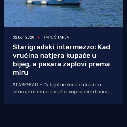
02 kol. 2026
1 MIN. ČITANJA
Starigradski intermezzo: Kad
vrućina natjera kupače u
bijeg, a pasara zaplovi prema
miru
STARIGRAD – Dok ljetno sunce u kasnim
jutarnjim satima doseže svoj usijani vrhunac, a
asfalt na obalnoj prometnici prijeti da će