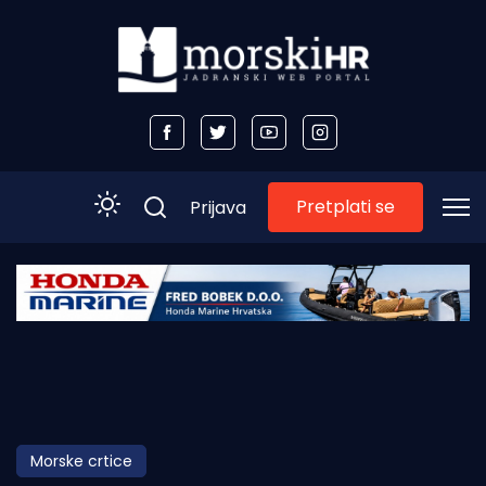
Pretplati se
Prijava
Početna
Morski plus
Morski TV
Obala
Morske crtice
Otoci