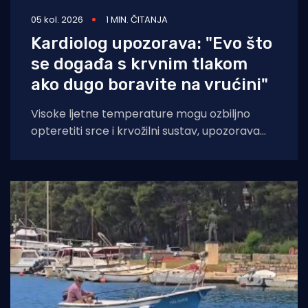
05 kol. 2026
1 MIN. ČITANJA
Kardiolog upozorava: "Evo što
se događa s krvnim tlakom
ako dugo boravite na vrućini"
Visoke ljetne temperature mogu ozbiljno
opteretiti srce i krvožilni sustav, upozorava
kardiologinja dr. Nieca Goldberg iz
zdravstvenog sustava NYU Langone