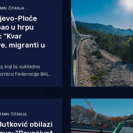
 MIN. ČITANJA
jevo-Ploče
ao u hrpu
 "Kvar
e, migranti u
a, koji bi, sukladno
znica Federacije BiH,
tničkoj liniji trebao
 kraja rujna, krenuo
4 MIN. ČITANJA
Butković obilazi