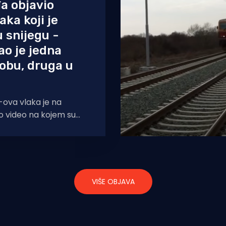
a objavio
aka koji je
u snijegu -
ao je jedna
obu, druga u
-ova vlaka je na
o video na kojem su
ećenja lokomotive koja
 željezničkoj
VIŠE OBJAVA