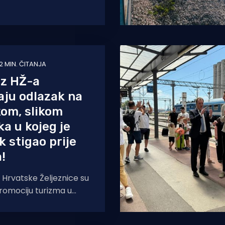
et između Republike
ne i Hercegovine na
2 MIN. ČITANJA
iz HŽ-a
aju odlazak na
om, slikom
a u kojeg je
k stigao prije
!
Hrvatske Željeznice su
promociju turizma u
na slici od svih gradova