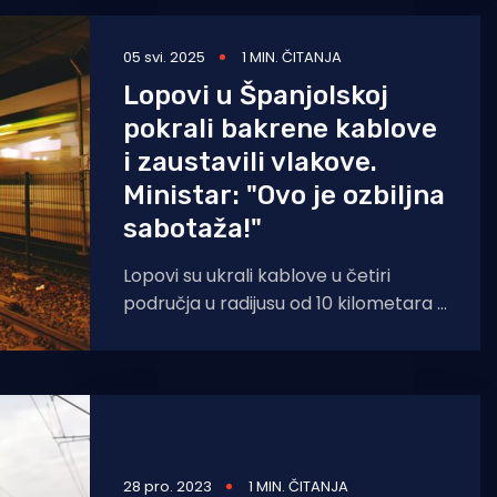
05 svi. 2025
1 MIN. ČITANJA
Lopovi u Španjolskoj
pokrali bakrene kablove
i zaustavili vlakove.
Ministar: "Ovo je ozbiljna
sabotaža!"
Lopovi su ukrali kablove u četiri
područja u radijusu od 10 kilometara i
uzorokovali totalni kaos. Dio brzih
vlakova stao
28 pro. 2023
1 MIN. ČITANJA