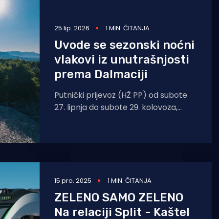
25 lip. 2026
1 MIN. ČITANJA
Uvode se sezonski noćni
vlakovi iz unutrašnjosti
prema Dalmaciji
Putnički prijevoz (HŽ PP) od subote
27. lipnja do subote 29. kolovoza,
uvodi sezonske noćne vlakove koji
povezuju kontinentalnu Hrvatsku
15 pro. 2025
1 MIN. ČITANJA
ZELENO SAMO ZELENO
Na relaciji Split - Kaštel