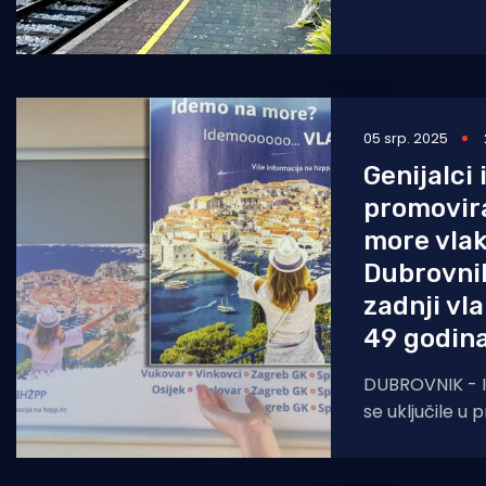
putnički prom
Hrvatske i Bos
relaciji
05 srp. 2025
Genijalci 
promovir
more vlak
Dubrovnik
zadnji vla
49 godina
DUBROVNIK - I 
se uključile u 
Hrvatskoj, ali 
koji imaju