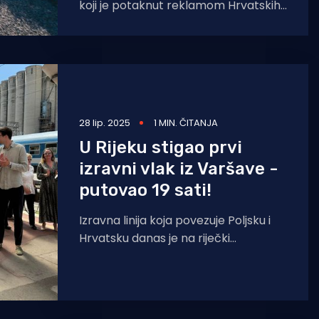
koji je potaknut reklamom Hrvatskih
željeznica, poželio na more vlakom.
Ali kako to
28 lip. 2025
1 MIN. ČITANJA
U Rijeku stigao prvi
izravni vlak iz Varšave -
putovao 19 sati!
Izravna linija koja povezuje Poljsku i
Hrvatsku danas je na riječki
Željeznički kolodvor dovezla 166
putnika. S ciljem promocije hrvatske