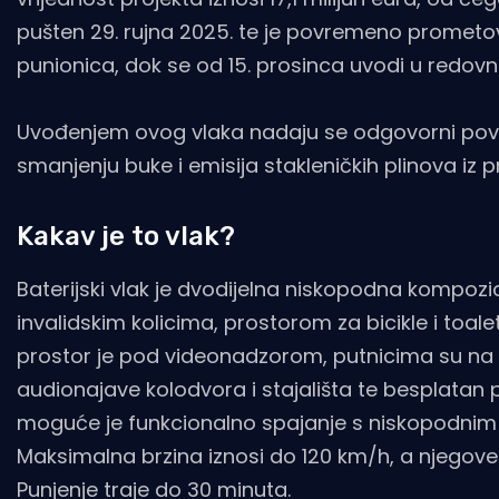
pušten 29. rujna 2025. te je povremeno prometovao 
punionica, dok se od 15. prosinca uvodi u redovni 
Uvođenjem ovog vlaka nadaju se odgovorni pove
smanjenju buke i emisija stakleničkih plinova iz 
Kakav je to vlak?
Baterijski vlak je dvodijelna niskopodna kompoz
invalidskim kolicima, prostorom za bicikle i toal
prostor je pod videonadzorom, putnicima su na r
audionajave kolodvora i stajališta te besplatan pr
moguće je funkcionalno spajanje s niskopodnim 
Maksimalna brzina iznosi do 120 km/h, a njegove
Punjenje traje do 30 minuta.