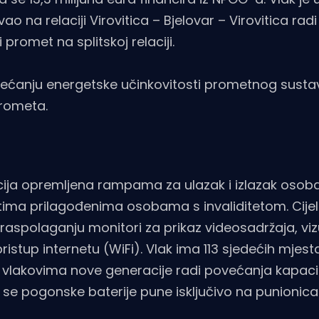
na relaciji Virovitica – Bjelovar – Virovitica radi 
promet na splitskoj relaciji.
ćanju energetske učinkovitosti prometnog susta
prometa.
icija opremljena rampama za ulazak i izlazak osob
etima prilagođenima osobama s invaliditetom. Cijeli
aspolaganju monitori za prikaz videosadržaja, viz
istup internetu (WiFi). Vlak ima 113 sjedećih mjest
vlakovima nove generacije radi povećanja kapaci
 se pogonske baterije pune isključivo na punionic