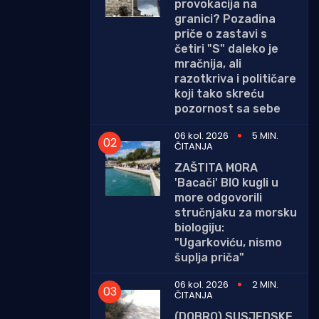
provokacija na
granici? Pozadina
priče o zastavi s
četiri "S" daleko je
mračnija, ali
razotkriva i političare
koji tako skreću
pozornost sa sebe
06 kol. 2026
5 MIN.
ČITANJA
ZAŠTITA MORA
'Bacači' BIO kugli u
more odgovorili
stručnjaku za morsku
biologiju:
"Ugarkoviću, nismo
šuplja priča"
06 kol. 2026
2 MIN.
ČITANJA
(DOBRO) SUSJEDSKE