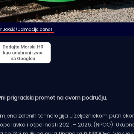
or Jakšić/Dalmacija danas
vni prigradski promet na ovom području.
Primjena zelenih tehnologija u željezničkom putničk
a oporavka i otpornosti 2021. – 2026. (NPOO). Ukupn
ga se 13,3 milijuna eura financira iz NPOO-a. Vlak je