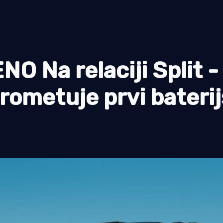
 Na relaciji Split -
prometuje prvi baterij