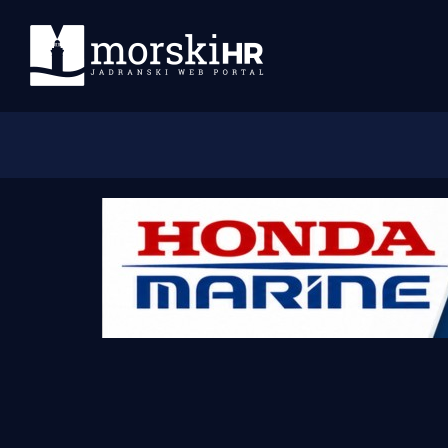
Početna
Morski plus
Morski TV
Obala
Otoci
Turizam i nautika