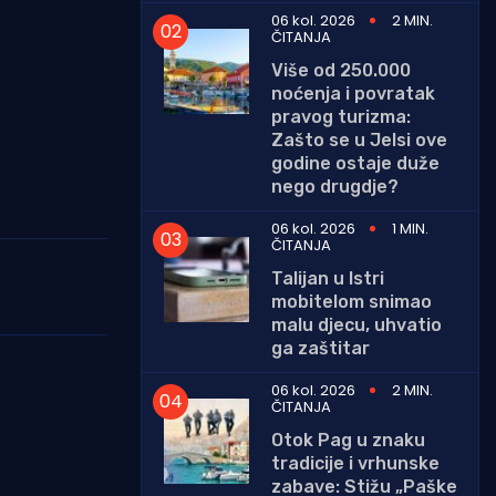
06 kol. 2026
2 MIN.
ČITANJA
Više od 250.000
noćenja i povratak
pravog turizma:
Zašto se u Jelsi ove
godine ostaje duže
nego drugdje?
06 kol. 2026
1 MIN.
ČITANJA
Talijan u Istri
mobitelom snimao
malu djecu, uhvatio
ga zaštitar
06 kol. 2026
2 MIN.
ČITANJA
Otok Pag u znaku
tradicije i vrhunske
zabave: Stižu „Paške