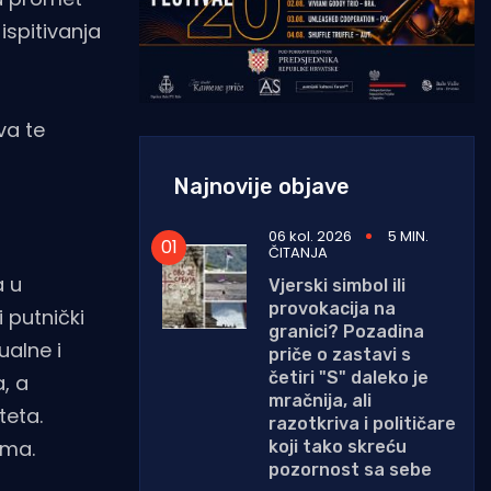
ispitivanja
va te
Najnovije objave
06 kol. 2026
5 MIN.
ČITANJA
a u
Vjerski simbol ili
provokacija na
 putnički
granici? Pozadina
ualne i
priče o zastavi s
četiri "S" daleko je
a, a
mračnija, ali
teta.
razotkriva i političare
ama.
koji tako skreću
pozornost sa sebe