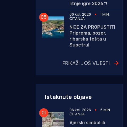
litnje igre 2026.”!
06 kol. 2026
1 MIN.
ČITANJA
NIJE ZA PROPUSTITI
Priprema, pozor,
ribarska fešta u
Supetru!
PRIKAŽI JOŠ VIJESTI
Istaknute objave
06 kol. 2026
5 MIN.
ČITANJA
Vjerski simbol ili