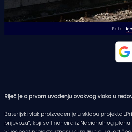
Foto: 
Ig
Riječ je o prvom uvođenju ovakvog vlaka u redo
Baterijski vlak proizveden je u sklopu projekta „
prijevozu“, koji se financira iz Nacionalnog plan
vrijednost projekta iznosi 17,1 milijun eura, od če