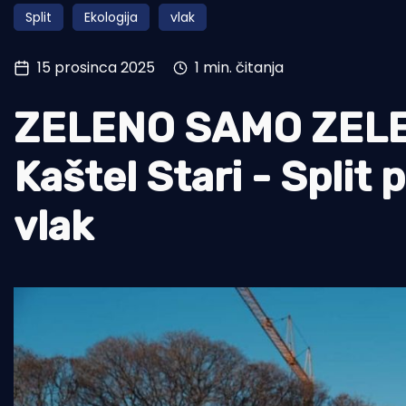
Split
Ekologija
vlak
Pomorstvo
Ribolov
15 prosinca 2025
1 min. čitanja
Ekologija
ZELENO SAMO ZELENO
Tradicija i kultura
Kaštel Stari - Split 
vlak