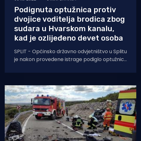
Podignuta optužnica protiv
dvojice voditelja brodica zbog
sudara u Hvarskom kanalu,
kad je ozlijeđeno devet osoba
SPLIT - Općinsko državno odvjetništvo u Splitu
je nakon provedene istrage podiglo optužnicu
protiv 42-godišnjaka i 47-godišnjaka zbog
počinjenog