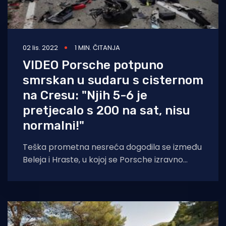
02 lis. 2022
1 MIN. ČITANJA
VIDEO Porsche potpuno
smrskan u sudaru s cisternom
na Cresu: "Njih 5-6 je
pretjecalo s 200 na sat, nisu
normalni!"
Teška prometna nesreća dogodila se između
Beleja i Hraste, u kojoj se Porsche izravno
sudario s cisternom. U kakvom je