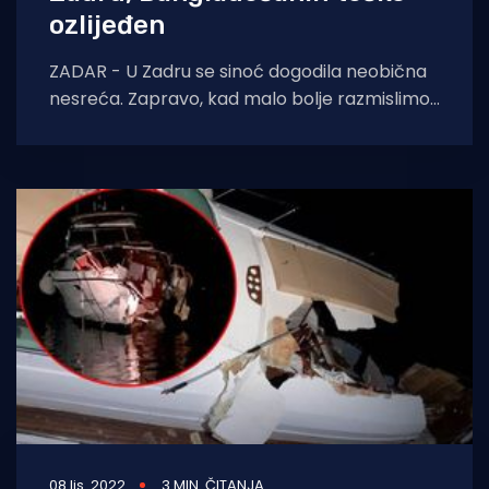
ozlijeđen
ZADAR - U Zadru se sinoć dogodila neobična
nesreća. Zapravo, kad malo bolje razmislimo,
i nije toliko neobična s obzirom na
08 lis. 2022
3 MIN. ČITANJA