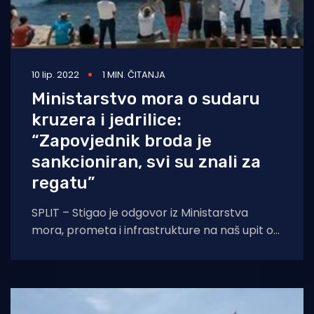
10 lip. 2022
1 MIN. ČITANJA
Ministarstvo mora o sudaru
kruzera i jedrilice:
“Zapovjednik broda je
sankcioniran, svi su znali za
regatu”
SPLIT – Stigao je odgovor iz Ministarstva
mora, prometa i infrastrukture na naš upit o
službenoj verziji događaja koji se zbio