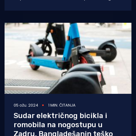
uređenja, graditeljstva i državne imovine te
potpredsjednik Hrvatske demokratske
zajednice, prije
05 ožu. 2024
1 MIN. ČITANJA
Sudar električnog bicikla i
romobila na nogostupu u
Zadru, Bangladešanin teško