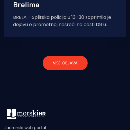
Brelima
BRELA – Splitska policija u 13 i 30 zaprimila je
dojavu o prometnoj nesreći na cesti D8 u
mjestu Brela. Sudarila
VIŠE OBJAVA
Jadranski web portal