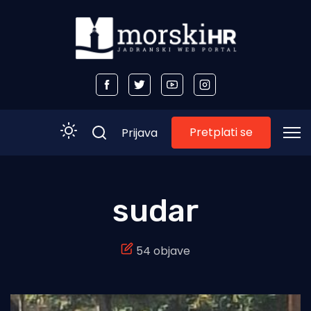
Pretplati se
Prijava
Početna
sudar
Morski plus
54 objave
Morski TV
Obala
Otoci