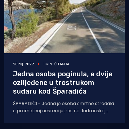
26 ruj. 2022
1 MIN. ČITANJA
Jedna osoba poginula, a dvije
ozlijeđene u trostrukom
sudaru kod Šparadića
ŠPARADIĆI - Jedna je osoba smrtno stradala
u prometnoj nesreći jutros na Jadranskoj
magistrali kod Šparadića u kojoj je sudjelovalo
više