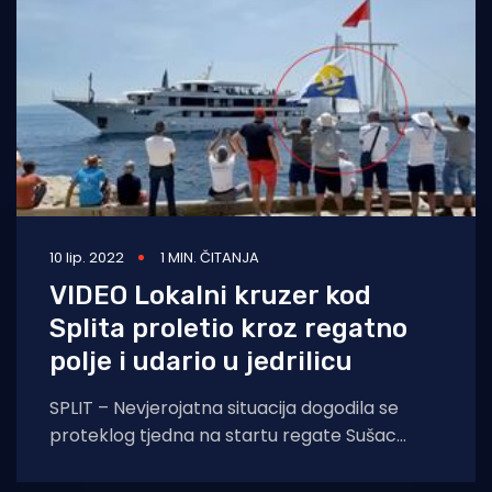
10 lip. 2022
1 MIN. ČITANJA
VIDEO Lokalni kruzer kod
Splita proletio kroz regatno
polje i udario u jedrilicu
SPLIT – Nevjerojatna situacija dogodila se
proteklog tjedna na startu regate Sušac
100×2. Jedrilice su krenule jedriti ispred
splitskog Sustipana,