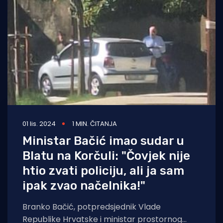
Turizam i nautika
Pomorstvo
Ribolov
Ekologija
Tradicija i kultura
01 lis. 2024
1 MIN. ČITANJA
Ministar Bačić imao sudar u
Blatu na Korčuli: "Čovjek nije
htio zvati policiju, ali ja sam
ipak zvao načelnika!"
Branko Bačić, potpredsjednik Vlade
Republike Hrvatske i ministar prostornog