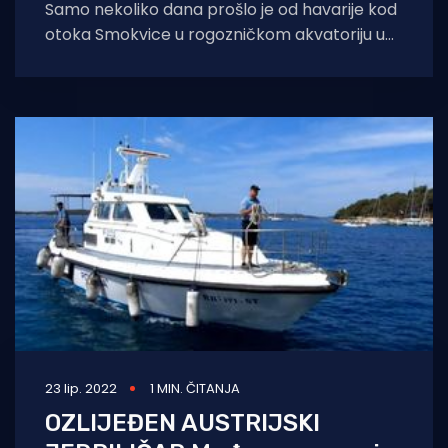
Samo nekoliko dana prošlo je od havarije kod
otoka Smokvice u rogozničkom akvatoriju u
kojoj je 38-godišnji mađarski državljanin
23 lip. 2022
1 MIN. ČITANJA
OZLIJEĐEN AUSTRIJSKI