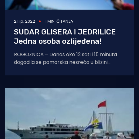
21 lip. 2022
1 MIN. ČITANJA
SUDAR GLISERA I JEDRILICE
Jedna osoba ozlijeđena!
ROGOZNICA – Danas oko 12 sati i 15 minuta
dogodila se pomorska nesreća u blizini
Rogozinice (kod otočića Smokvica). Naime,
kako