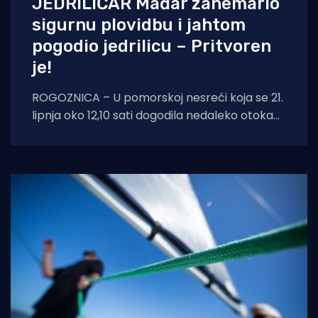
JEDRILIČAR Mađar zanemario
sigurnu plovidbu i jahtom
pogodio jedrilicu – Pritvoren
je!
ROGOZNICA – U pomorskoj nesreći koja se 21.
lipnja oko 12,10 sati dogodila nedaleko otoka
Smokvica teže je ozlijeđen 62-