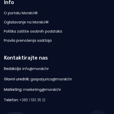
Info
O portalu Morski.HR
Oglašavanje na Morski.HR
Politika zaštite osobnih podataka
Pravila prenošenja sadržaja
Kontaktirajte nas
Redakcija:
info@morski.hr
Glavni urednik:
gasparjurica@morski.hr
Marketing:
marketing@morski.hr
Telefon:
+385 1 551 35 12