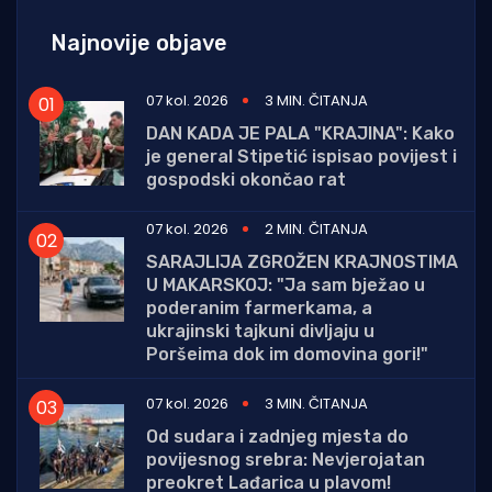
Najnovije objave
07 kol. 2026
3 MIN. ČITANJA
DAN KADA JE PALA "KRAJINA": Kako
je general Stipetić ispisao povijest i
gospodski okončao rat
07 kol. 2026
2 MIN. ČITANJA
SARAJLIJA ZGROŽEN KRAJNOSTIMA
U MAKARSKOJ: "Ja sam bježao u
poderanim farmerkama, a
ukrajinski tajkuni divljaju u
Poršeima dok im domovina gori!"
07 kol. 2026
3 MIN. ČITANJA
Od sudara i zadnjeg mjesta do
povijesnog srebra: Nevjerojatan
preokret Lađarica u plavom!