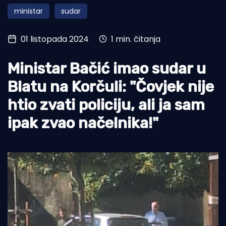
ministar
sudar
Turizam i nautika
Pomorstvo
01 listopada 2024
1 min. čitanja
Ribolov
Ministar Bačić imao sudar u
Ekologija
Blatu na Korčuli: "Čovjek nije
Tradicija i kultura
htio zvati policiju, ali ja sam
ipak zvao načelnika!"