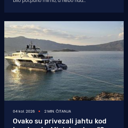
bilo potpuno mirno, a nebo nad
dalmatinskom obalom još obavijeno
04 kol. 2026
2 MIN. ČITANJA
Ovako su privezali jahtu kod