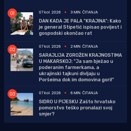
07 kol. 2026
3 MIN. ČITANJA
DAN KADA JE PALA "KRAJINA": Kako
je general Stipetić ispisao povijest i
gospodski okončao rat
07 kol. 2026
2 MIN. ČITANJA
SARAJLIJA ZGROŽEN KRAJNOSTIMA
U MAKARSKOJ: "Ja sam bježao u
poderanim farmerkama, a
ukrajinski tajkuni divljaju u
Poršeima dok im domovina gori!"
07 kol. 2026
6 MIN. ČITANJA
SIDRO U PIJESKU Zašto hrvatsko
pomorstvo teško pronalazi svoj
smjer?