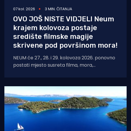
07 kol. 2026
3 MIN. ČITANJA
OVO JOŠ NISTE VIDJELI Neum
krajem kolovoza postaje
središte filmske magije
skrivene pod površinom mora!
NEUM će 27., 28. i 29. kolovoza 2026. ponovno
postati mjesto susreta filma, mora,
umjetnosti i međunarodnih autora. Neum
Underwater