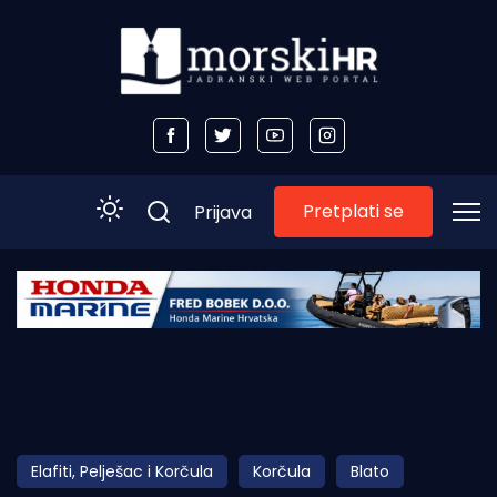
Pretplati se
Prijava
Početna
Morski plus
Morski TV
Obala
Elafiti, Pelješac i Korčula
Korčula
Blato
Otoci