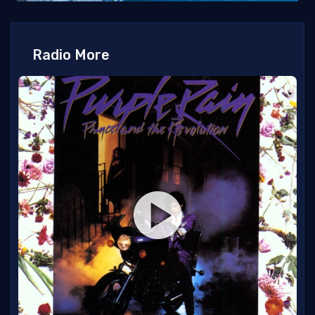
Radio More