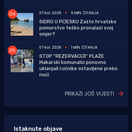
07 kol. 2026
6 MIN. ČITANJA
SIDRO U PIJESKU Zašto hrvatsko
pomorstvo teško pronalazi svoj
smjer?
07 kol. 2026
1 MIN. ČITANJA
STOP "REZERVACIJI" PLAŽE
Makarski komunalci ponovno
uklanjali ručnike ostavljene preko
noći
PRIKAŽI JOŠ VIJESTI
Istaknute objave