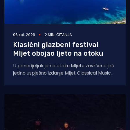
06 kol. 2026
2 MIN. ČITANJA
Klasični glazbeni festival
Mljet obojao ljeto na otoku
U ponedjeljak je na otoku Mljetu završeno još
jedno uspješno izdanje Mljet Classical Music
Festivala, koji je i ovoga ljeta