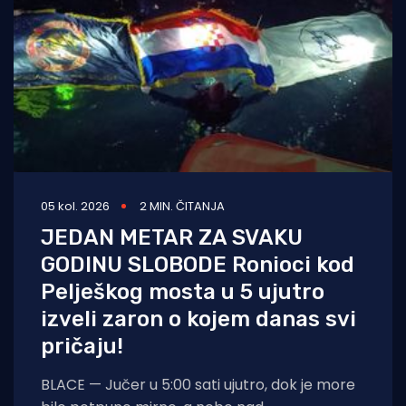
05 kol. 2026
2 MIN. ČITANJA
JEDAN METAR ZA SVAKU
GODINU SLOBODE Ronioci kod
Pelješkog mosta u 5 ujutro
izveli zaron o kojem danas svi
pričaju!
BLACE — Jučer u 5:00 sati ujutro, dok je more