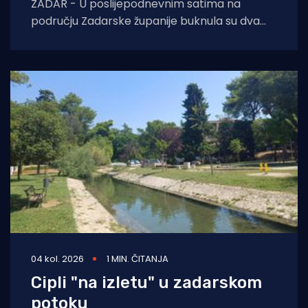
ZADAR - U poslijepodnevnim satima na
području Zadarske županije buknula su dva
požara otvorenog prostora. Oko 14 sati došlo
je do
04 kol. 2026
1 MIN. ČITANJA
Cipli "na izletu" u zadarskom
potoku