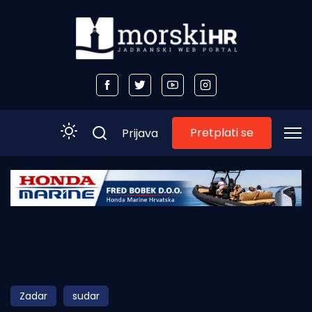
Pretplati se
Prijava
Početna
Morski plus
Morski TV
Obala
Zadar
sudar
Otoci