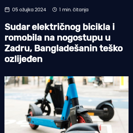
05 ožujka 2024
1 min. čitanja
Turizam i nautika
Pomorstvo
Sudar električnog bicikla i
Ribolov
romobila na nogostupu u
Zadru, Bangladešanin teško
Ekologija
ozlijeđen
Tradicija i kultura