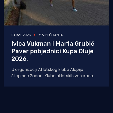
04 kol. 2026
2 MIN. ČITANJA
Ivica Vukman i Marta Grubić
Paver pobjednici Kupa Oluje
2026.
U organizaciji Atletskog kluba Alojzije
Stepinac Zadar i Kluba atletskih veterana
Zadar, u nedjelju je u Športskom centru Višnjik
održana