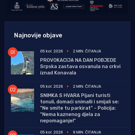
Najnovije objave
05 kol. 2026
2 MIN. ČITANJA
PROVOKACIJA NA DAN POBJEDE
Srpska zastava osvanula na crkvi
iznad Konavala
05 kol. 2026
2 MIN. ČITANJA
SNIMKA S HVARA Pijani turisti
tonuli, domaći snimalli i smijali se:
"Ne smite tu parkirat" - Policija:
"Nema kaznenog djela za
nepomaganje!"
05 kol. 2026
9 MIN. ČITANJA