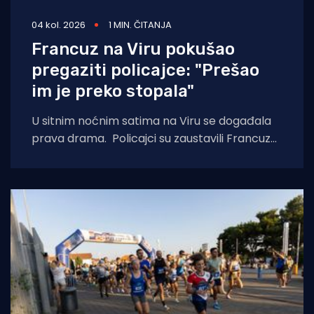
04 kol. 2026
1 MIN. ČITANJA
Francuz na Viru pokušao
pregaziti policajce: "Prešao
im je preko stopala"
U sitnim noćnim satima na Viru se događala
prava drama. Policajci su zaustavili Francuza
tijekom kontrole prometa i zatražili da