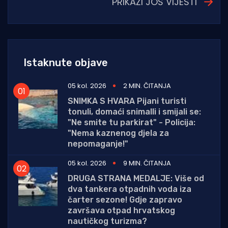
PRIKAŽI JOŠ VIJESTI
Istaknute objave
05 kol. 2026
2 MIN. ČITANJA
SNIMKA S HVARA Pijani turisti
tonuli, domaći snimalli i smijali se:
"Ne smite tu parkirat" - Policija:
"Nema kaznenog djela za
nepomaganje!"
05 kol. 2026
9 MIN. ČITANJA
DRUGA STRANA MEDALJE: Više od
dva tankera otpadnih voda iza
čarter sezone! Gdje zapravo
završava otpad hrvatskog
nautičkog turizma?