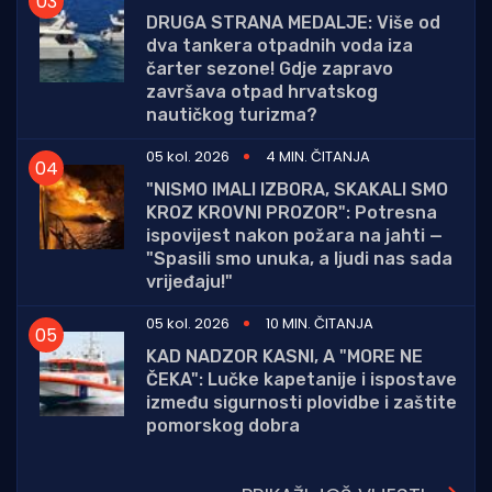
DRUGA STRANA MEDALJE: Više od
dva tankera otpadnih voda iza
čarter sezone! Gdje zapravo
završava otpad hrvatskog
nautičkog turizma?
05 kol. 2026
4 MIN. ČITANJA
"NISMO IMALI IZBORA, SKAKALI SMO
KROZ KROVNI PROZOR": Potresna
ispovijest nakon požara na jahti —
"Spasili smo unuka, a ljudi nas sada
vrijeđaju!"
05 kol. 2026
10 MIN. ČITANJA
KAD NADZOR KASNI, A "MORE NE
ČEKA": Lučke kapetanije i ispostave
između sigurnosti plovidbe i zaštite
pomorskog dobra