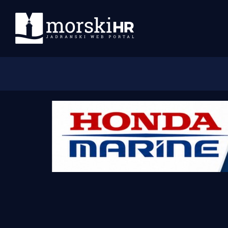
Početna
Morski plus
Morski TV
Obala
Otoci
Turizam i nautika