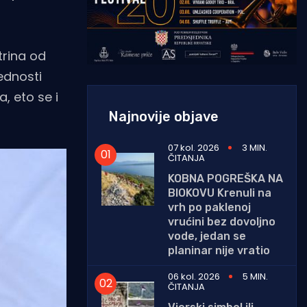
trina od
rednosti
a, eto se i
Najnovije objave
07 kol. 2026
3 MIN.
ČITANJA
KOBNA POGREŠKA NA
BIOKOVU Krenuli na
vrh po paklenoj
vrućini bez dovoljno
vode, jedan se
planinar nije vratio
06 kol. 2026
5 MIN.
ČITANJA