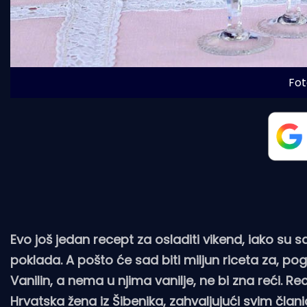
Fot
Evo još jedan recept za osladiti vikend, iako su sad
poklada. A pošto će sad biti miljun riceta za, po
Vanilin, a nema u njima vanilje, ne bi zna reći. Re
Hrvatska žena iz Šibenika, zahvaljujući svim člani