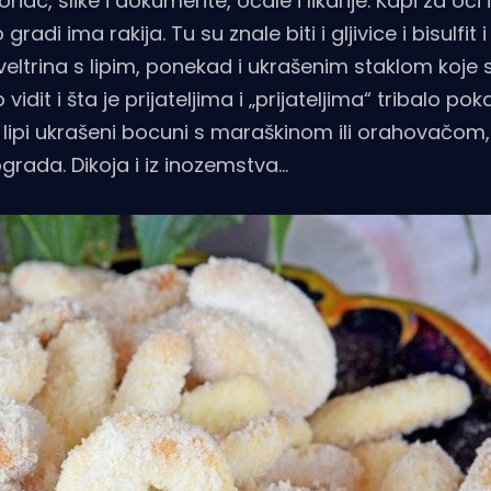
nac, slike i dokumente, očale i likarije. Kapi za oči i
gradi ima rakija. Tu su znale biti i gljivice i bisulfi
 veltrina s lipim, ponekad i ukrašenim staklom koje 
vidit i šta je prijateljima i „prijateljima“ tribalo pok
, lipi ukrašeni bocuni s maraškinom ili orahovačom,
ograda. Dikoja i iz inozemstva…