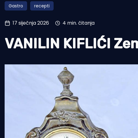
Gastro
recepti
Pomorstvo
Ribolov
17 siječnja 2026
4 min. čitanja
Ekologija
VANILIN KIFLIĆI Zem
Tradicija i kultura