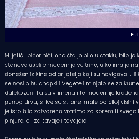
Fot
Miljetići, bićerinići, ono šta je bilo u staklu, bil
stanove uselile modernije veltrine, u kojima je na v
donešen iz Kine od prijatelja koji su navigavali, ili
se nosilo hulahopki i Vegete i minjalo se za krune 
dalekozori. Ta su vrimena i te modernije kredenc
punog drva, s live su strane imale po ciloj visini vr
je isto bilo zatvoreno vratima za spremiti svega 
pinjure, a i za tavaje i tavajole.