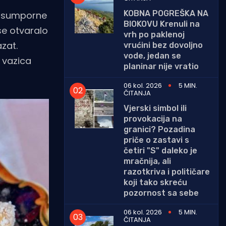
KOBNA POGREŠKA NA
t i sumporne
BIOKOVU Krenuli na
se otvaralo
vrh po paklenoj
azat.
vrućini bez dovoljno
vode, jedan se
 vazica
planinar nije vratio
06 kol. 2026
5 MIN.
ČITANJA
Vjerski simbol ili
provokacija na
granici? Pozadina
priče o zastavi s
četiri "S" daleko je
mračnija, ali
razotkriva i političare
koji tako skreću
pozornost sa sebe
06 kol. 2026
5 MIN.
ČITANJA