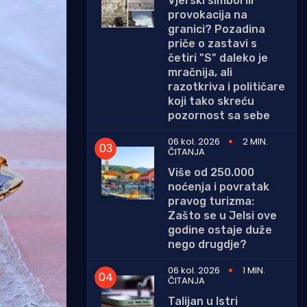
Vjerski simbol ili
provokacija na
granici? Pozadina
priče o zastavi s
četiri "S" daleko je
mračnija, ali
razotkriva i političare
koji tako skreću
pozornost sa sebe
06 kol. 2026
2 MIN.
ČITANJA
Više od 250.000
noćenja i povratak
pravog turizma:
Zašto se u Jelsi ove
godine ostaje duže
nego drugdje?
06 kol. 2026
1 MIN.
ČITANJA
Talijan u Istri