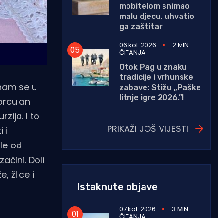
mobitelom snimao
malu djecu, uhvatio
ga zaštitar
06 kol. 2026
2 MIN.
ČITANJA
Otok Pag u znaku
tradicije i vrhunske
u nam se u
zabave: Stižu „Paške
litnje igre 2026.”!
porculan
rzija. I to
PRIKAŽI JOŠ VIJESTI
 i
ile od
začini. Doli
, žlice i
Istaknute objave
07 kol. 2026
3 MIN.
ČITANJA