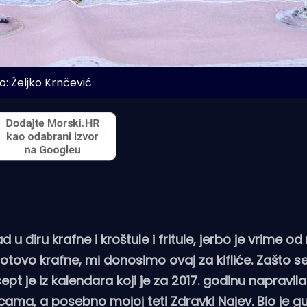
o: Željko Krnčević
 u điru krafne i kroštule i fritule, jerbo je vrime od
gotovo krafne, mi donosimo ovaj za kifliće. Zašto s
cept je iz kalendara koji je za 2017. godinu napravi
cama, a posebno mojoj teti Zdravki Najev. Bio je gušt