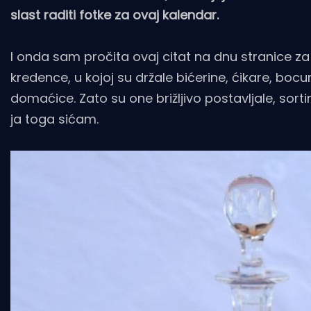
slast raditi fotke za ovaj kalendar.
I onda sam pročita ovaj citat na dnu stranice za
kredence, u kojoj su držale bićerine, ćikare, bocun
domaćice. Zato su one brižljivo postavljale, sortir
ja toga sićam.