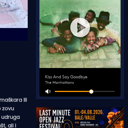
 maškara ili
e zovu
la udruga
, ali i