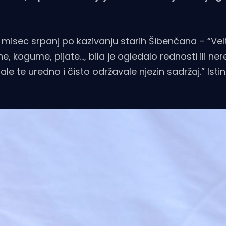
 misec srpanj po kazivanju starih Šibenčana – “Vel
e, kogume, pijate…, bila je ogledalo rednosti ili ne
ale te uredno i čisto održavale njezin sadržaj.” Istin