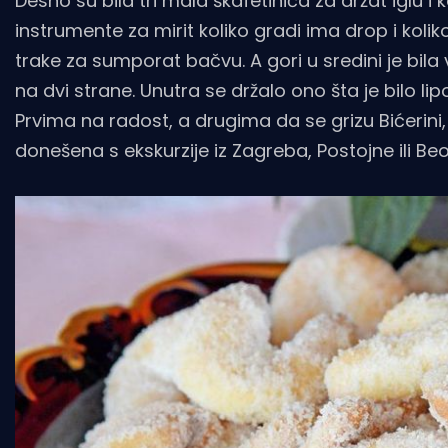
Desno su bila tri mala škafetinića za držat iglu i ko
instrumente za mirit koliko gradi ima drop i koliko 
trake za sumporat bačvu. A gori u sredini je bila
na dvi strane. Unutra se držalo ono šta je bilo lipo 
Prvima na radost, a drugima da se grizu Bićerini
donešena s ekskurzije iz Zagreba, Postojne ili Be