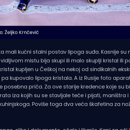
o: Željko Krnčević
o je ka mali kućni stalni postav lipoga suđa. Kasnije s
idljivom mistu bija skupi ili malo skuplji kristal ili 
 kristal kupljen u Češkoj na nekoj od sindikalnih eksku
pa kupovalo lipoga kristala. A iz Rusije foto aparati
e posebna priča. Za ove starije kredence koje su b
ata iza kojih su se stavljale teče i pijati, maništra i 
kuhinjskoga. Poviše toga dva veća škafetina za nože