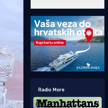
Radio More